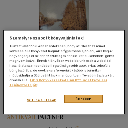
Személyre szabott könyvajánlatok!
Tisztelt Vásárlónk! Annak érdekében, hogy az ízléséhez minél
közelebb álló könyveket tudjunk a figyelmébe ajánlani, arra kérjük,
hogy fogadja el az ehhez szükséges cookie-kat a „Rendben” gomb
megnyomásával. Ennek hiányában weboldalunk csak a weboldal
használata szempontjából legszükségesebb cookie-kat telepíti a
böngészőjébe, de cookie-preferenciáit később is bármikor
módosíthatja a Süti beállítások menüpontban. További részletekért
olvassa el a
Libri Könyvkereskedelmi Kft. adatkezelési
Kívánságlistához adom
Megosztom
tájékoztatóját
!
Rendben
Süti beállítások
Ibusz
|
papír / puha kötés
|
16 oldal