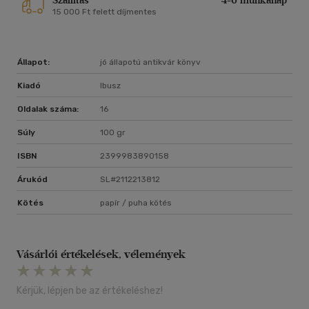
Szállítás
4-6 munkanap
15 000 Ft felett díjmentes
Állapot:
jó állapotú antikvár könyv
Kiadó
Ibusz
Oldalak száma:
16
Súly
100 gr
ISBN
2399983890158
Árukód
SL#2112213812
Kötés
papír / puha kötés
Vásárlói értékelések, vélemények
Kérjük, lépjen be az értékeléshez!