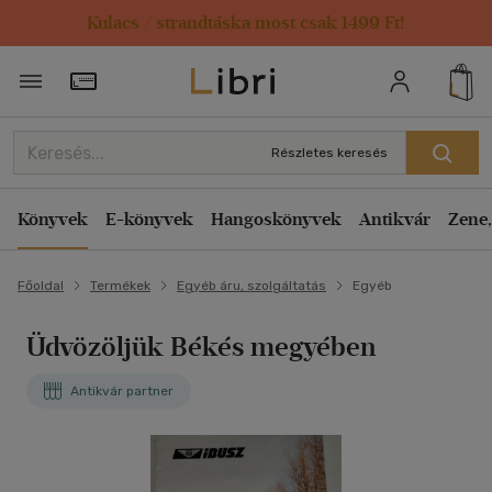
Kulacs / strandtáska most csak 1499 Ft!
Törzsvásárlói Kártya adatai
Részletes keresés
Könyvek
E-könyvek
Hangoskönyvek
Antikvár
Zene,
Főoldal
Termékek
Egyéb áru, szolgáltatás
Egyéb
Üdvözöljük Békés megyében
Antikvár partner