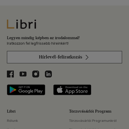
Libri
Legyen mindig képben az irodalommal!
Iratkozzon fel legfrissebb híreinkért!
Hírlevél-feliratkozás
Libri a Facebookon
Libri a Youtube-on
Libri az Instagramon
Libri a LinkedInen
Libri applikáció Szerezd meg: Google P
Libri applikáció 
Libri
Törzsvásárlói Program
Rólunk
Törzsvásárlói Programunkról