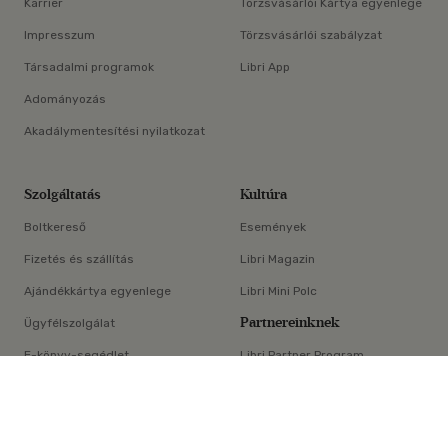
Karrier
Törzsvásárlói Kártya egyenlege
Impresszum
Törzsvásárlói szabályzat
Társadalmi programok
Libri App
Adományozás
Akadálymentesítési nyilatkozat
Szolgáltatás
Kultúra
Boltkereső
Események
Fizetés és szállítás
Libri Magazin
Ajándékkártya egyenlege
Libri Mini Polc
Partnereinknek
Ügyfélszolgálat
E-könyv-segédlet
Libri Partner Program
×
Elállási nyilatkozat
Médiaajánlat