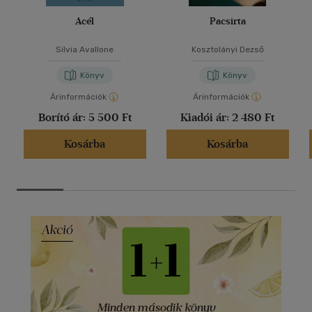
Acél
Pacsirta
Silvia Avallone
Kosztolányi Dezső
Könyv
Könyv
Árinformációk
Árinformációk
Borító ár:
5 500 Ft
Kiadói ár:
2 480 Ft
Kosárba
Kosárba