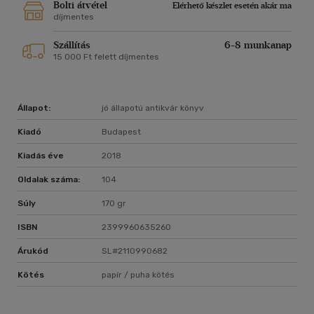
Bolti átvétel
Elérhető készlet esetén akár ma
díjmentes
Szállítás
6-8 munkanap
15 000 Ft felett díjmentes
Állapot:
jó állapotú antikvár könyv
Kiadó
Budapest
Kiadás éve
2018
Oldalak száma:
104
Súly
170 gr
ISBN
2399960635260
Árukód
SL#2110990682
Kötés
papír / puha kötés