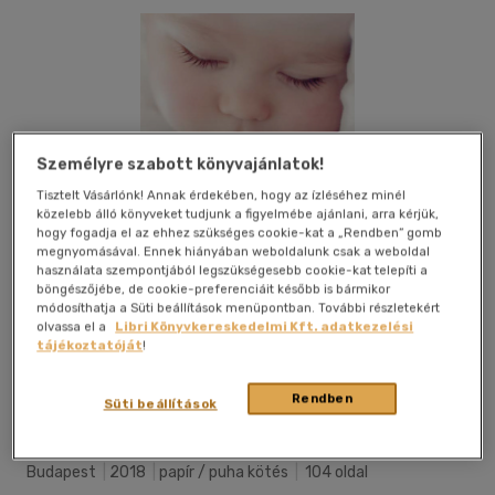
Személyre szabott könyvajánlatok!
Tisztelt Vásárlónk! Annak érdekében, hogy az ízléséhez minél
közelebb álló könyveket tudjunk a figyelmébe ajánlani, arra kérjük,
hogy fogadja el az ehhez szükséges cookie-kat a „Rendben” gomb
megnyomásával. Ennek hiányában weboldalunk csak a weboldal
használata szempontjából legszükségesebb cookie-kat telepíti a
böngészőjébe, de cookie-preferenciáit később is bármikor
módosíthatja a Süti beállítások menüpontban. További részletekért
olvassa el a
Libri Könyvkereskedelmi Kft. adatkezelési
tájékoztatóját
!
Kívánságlistához adom
Megosztom
Rendben
Süti beállítások
Budapest
|
2018
|
papír / puha kötés
|
104 oldal