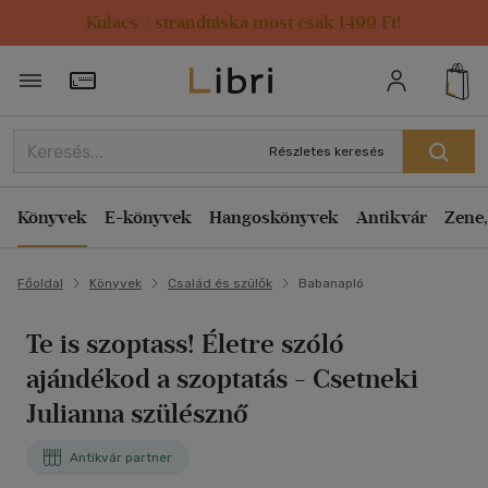
Kulacs / strandtáska most csak 1499 Ft!
Törzsvásárlói Kártya adatai
Részletes keresés
Könyvek
E-könyvek
Hangoskönyvek
Antikvár
Zene,
Főoldal
Könyvek
Család és szülők
Babanapló
Te is szoptass! Életre szóló
ajándékod a szoptatás - Csetneki
Julianna szülésznő
Antikvár partner