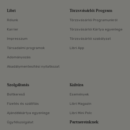
Libri
Törzsvásárlói Program
Rólunk
Törzsvásárlói Programunkról
Karrier
Törzsvásárlói Kártya egyenlege
Impresszum
Törzsvásárlói szabályzat
Társadalmi programok
Libri App
Adományozás
Akadálymentesítési nyilatkozat
Szolgáltatás
Kultúra
Boltkereső
Események
Fizetés és szállítás
Libri Magazin
Ajándékkártya egyenlege
Libri Mini Polc
Partnereinknek
Ügyfélszolgálat