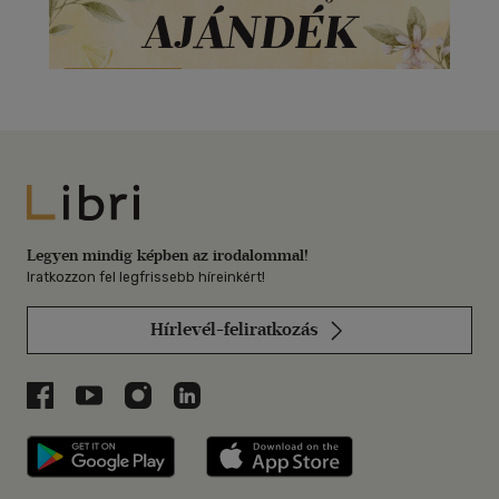
Libri
Legyen mindig képben az irodalommal!
Iratkozzon fel legfrissebb híreinkért!
Hírlevél-feliratkozás
Libri a Facebookon
Libri a Youtube-on
Libri az Instagramon
Libri a LinkedInen
Libri applikáció Szerezd meg: Google P
Libri applikáció 