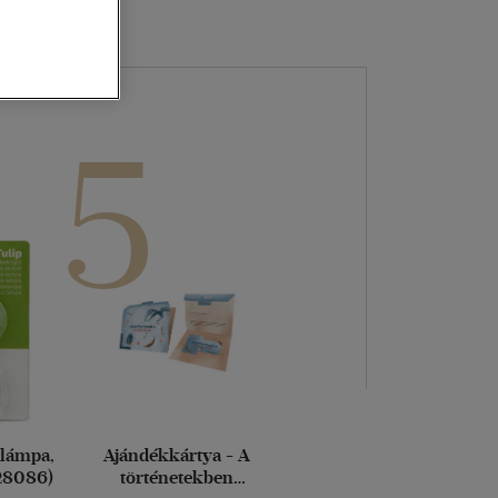
Kártya
Vallás, mitológia
m
Képeslap
és Természet
yv
Naptár
k
Papír, írószer
5
ok
vlámpa,
Ajándékkártya - A
 28086)
történetekben