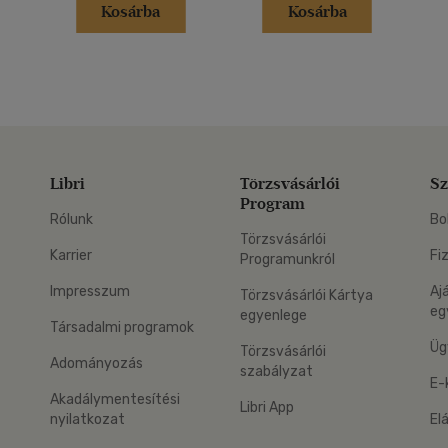
Kosárba
Kosárba
Libri
Törzsvásárlói
Sz
Program
Rólunk
Bo
Törzsvásárlói
Karrier
Fi
Programunkról
Impresszum
Aj
Törzsvásárlói Kártya
eg
egyenlege
Társadalmi programok
Üg
Törzsvásárlói
Adományozás
szabályzat
E-
Akadálymentesítési
Libri App
nyilatkozat
El