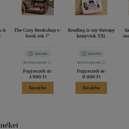
s &
The Cozy Bookshop e-
Reading is my therapy
K
k
book tok 7"
könyvtok XXL
ma
Ajándék
Ajándék
Árinformációk
Árinformációk
Fogyasztói ár:
Fogyasztói ár:
4 990 Ft
6 990 Ft
Kosárba
Kosárba
rmékei