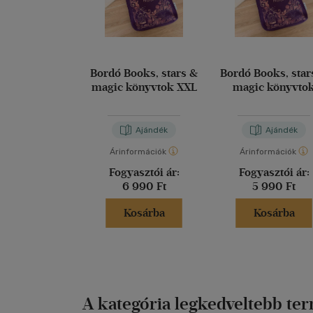
Bordó Books, stars &
Bordó Books, star
magic könyvtok XXL
magic könyvto
Ajándék
Ajándék
Árinformációk
Árinformációk
Fogyasztói ár:
Fogyasztói ár:
6 990 Ft
5 990 Ft
Kosárba
Kosárba
A kategória legkedveltebb te