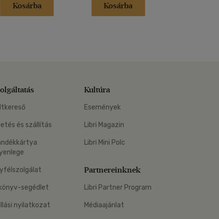
Kosárba
Kosárba
Kosár
olgáltatás
Kultúra
ltkereső
Események
zetés és szállítás
Libri Magazin
ándékkártya
Libri Mini Polc
yenlege
Partnereinknek
yfélszolgálat
könyv-segédlet
Libri Partner Program
állási nyilatkozat
Médiaajánlat