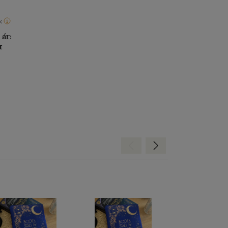
találkozunk
k
 ár:
t
Hátra
Előre