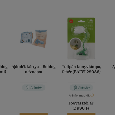
ldog
Ajándékkártya - Boldog
Tulipán könyvlámpa,
A
imi)
névnapot
fehér (BALVI 28086)
Ajándék
Ajándék
Árinformációk
Fogyasztói ár:
2 990 Ft