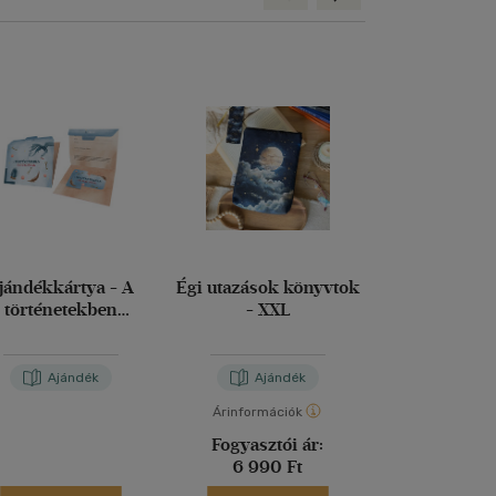
jándékkártya - A
Égi utazások könyvtok
Ajándékkár
történetekben
- XXL
Köszön
találkozunk
Ajándék
Ajándék
Aján
Árinformációk
Fogyasztói ár:
6 990 Ft