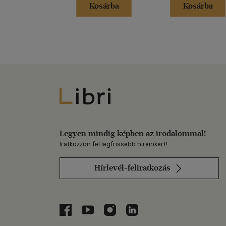
Kosárba
Kosárba
Libri
Legyen mindig képben az irodalommal!
Iratkozzon fel legfrissebb híreinkért!
Hírlevél-feliratkozás
Libri a Facebookon
Libri a Youtube-on
Libri az Instagramon
Libri a LinkedInen