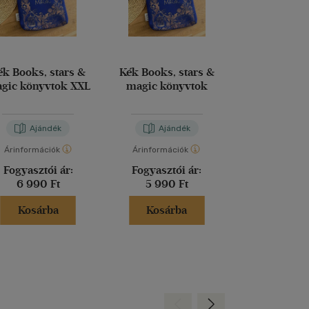
ék Books, stars &
Kék Books, stars &
Tarot Death 
gic könyvtok XXL
magic könyvtok
Ajándék
Ajándék
Aján
Árinformációk
Árinformációk
Árinformáci
Fogyasztói ár:
Fogyasztói ár:
Fogyasztó
6 990 Ft
5 990 Ft
5 990 
Kosárba
Kosárba
Kosár
Hátra
Előre