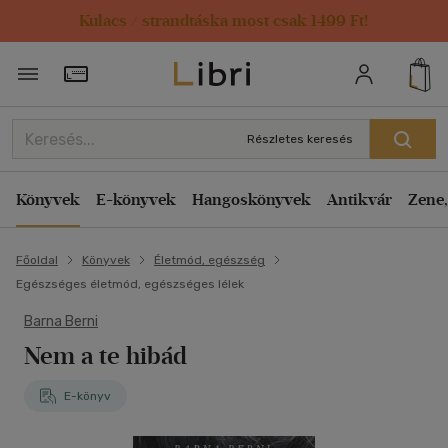
Kulacs / strandtáska most csak 1499 Ft!
Törzsvásárlói Kártya adatai
Részletes keresés
Könyvek
E-könyvek
Hangoskönyvek
Antikvár
Zene,
Főoldal
Könyvek
Életmód, egészség
Egészséges életmód, egészséges lélek
Barna Berni
Nem a te hibád
E-könyv