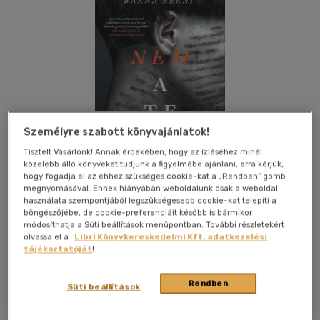
Személyre szabott könyvajánlatok!
Tisztelt Vásárlónk! Annak érdekében, hogy az ízléséhez minél
közelebb álló könyveket tudjunk a figyelmébe ajánlani, arra kérjük,
hogy fogadja el az ehhez szükséges cookie-kat a „Rendben” gomb
megnyomásával. Ennek hiányában weboldalunk csak a weboldal
használata szempontjából legszükségesebb cookie-kat telepíti a
böngészőjébe, de cookie-preferenciáit később is bármikor
módosíthatja a Süti beállítások menüpontban. További részletekért
Beleolvasok
Kívánságlistához adom
Megosztom
olvassa el a
Libri Könyvkereskedelmi Kft. adatkezelési
tájékoztatóját
!
(1 vélemény)
Rendben
Süti beállítások
Álomgyár Kiadó
|
2022
|
magyar nyelvű