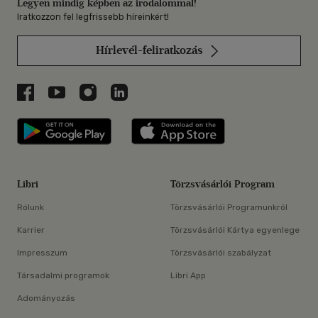
Legyen mindig képben az irodalommal!
Iratkozzon fel legfrissebb híreinkért!
Hírlevél-feliratkozás
Libri a Facebookon
Libri a Youtube-on
Libri az Instagramon
Libri a LinkedInen
Libri applikáció Szerezd meg: Google P
Libri applikáció 
Libri
Törzsvásárlói Program
Rólunk
Törzsvásárlói Programunkról
Karrier
Törzsvásárlói Kártya egyenlege
Impresszum
Törzsvásárlói szabályzat
Társadalmi programok
Libri App
Adományozás