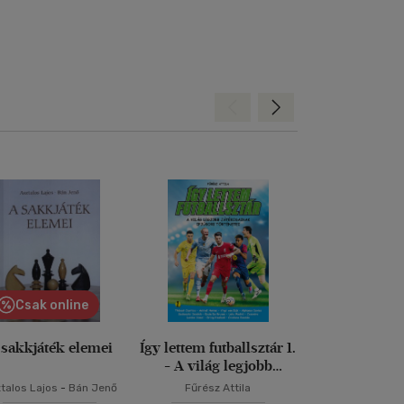
Hátra
Előre
Csak online
 sakkjáték elemei
Így lettem futballsztár 1.
Az öt elem 
- A világ legjobb
játékosainak ifjúkori
talos Lajos
-
Bán Jenő
Fűrész Attila
Mijamoto Mu
történetei