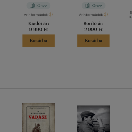
Könyv
Könyv
B
Árinformációk
Árinformációk
K
Kiadói ár:
Borító ár:
9 990 Ft
2 990 Ft
Kosárba
Kosárba