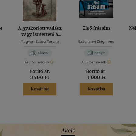
e
A gyakorlott vadász
Első írásaim
Né
vagy ismertető a
vadászat köréből
Magyari Szász Ferenc
Széchenyi Zsigmond
Könyv
Könyv
Árinformációk
Árinformációk
Borító ár:
Borító ár:
3 700 Ft
4 990 Ft
Kosárba
Kosárba