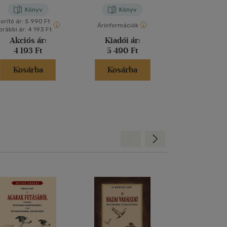
Könyv
Könyv
Kön
orító ár:
5 990 Ft
Árinformációk
Árinformáci
orábbi ár:
4 193 Ft
Akciós ár:
Kiadói ár:
Borító 
4 193 Ft
5 490 Ft
2 490 
Kosárba
Kosárba
Kosár
Hátra
Előre