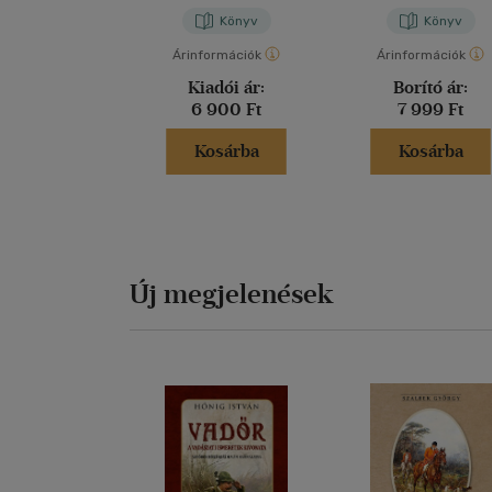
Könyv
Könyv
Árinformációk
Árinformációk
Kiadói ár:
Borító ár:
6 900 Ft
7 999 Ft
Kosárba
Kosárba
Új megjelenések