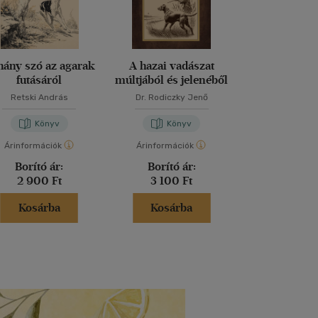
hány szó az agarak
A hazai vadászat
Récék a k
futásáról
múltjából és jelenéből
Retski András
Dr. Rodiczky Jenő
Varga Cs
Könyv
Könyv
Kön
Árinformációk
Árinformációk
Árinformáci
Borító ár:
Borító ár:
Borító 
2 900 Ft
3 100 Ft
4 490 
Kosárba
Kosárba
Kosár