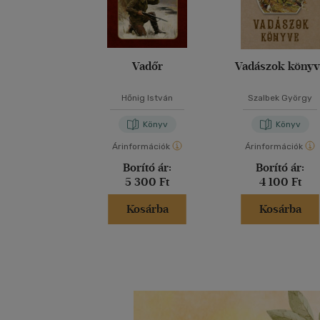
Vadőr
Vadászok könyv
Hőnig István
Szalbek György
Könyv
Könyv
Árinformációk
Árinformációk
Borító ár:
Borító ár:
5 300 Ft
4 100 Ft
Kosárba
Kosárba