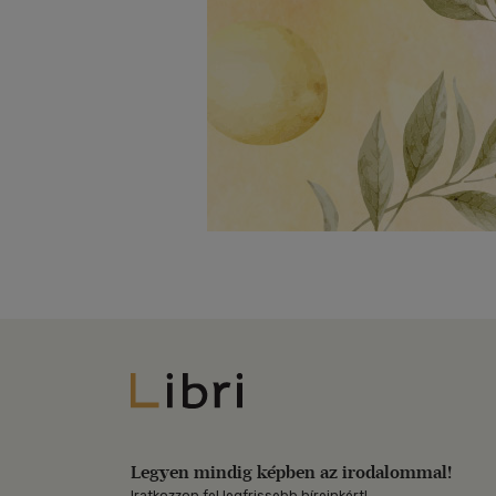
Libri
Legyen mindig képben az irodalommal!
Iratkozzon fel legfrissebb híreinkért!