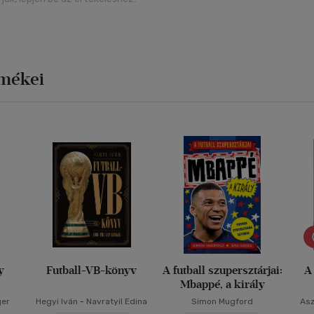
rmékei
y
Futball-VB-könyv
A futball szupersztárjai:
A
Mbappé, a király
ger
Hegyi Iván
-
Navratyil Edina
Simon Mugford
Asz