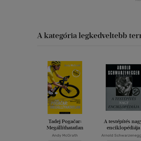
A kategória legkedveltebb te
Tadej Pogačar:
A testépítés nag
Megállíthatatlan
enciklopédiája
Andy McGrath
Arnold Schwarzeneg