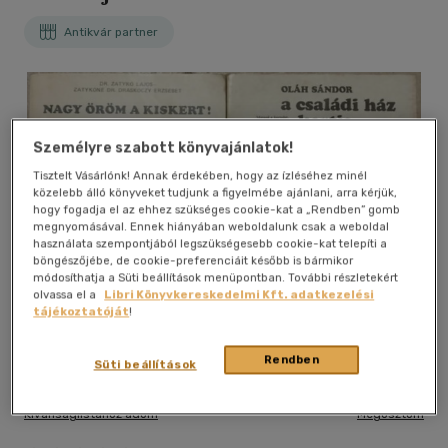
Antikvár partner
Személyre szabott könyvajánlatok!
Tisztelt Vásárlónk! Annak érdekében, hogy az ízléséhez minél
közelebb álló könyveket tudjunk a figyelmébe ajánlani, arra kérjük,
hogy fogadja el az ehhez szükséges cookie-kat a „Rendben” gomb
megnyomásával. Ennek hiányában weboldalunk csak a weboldal
használata szempontjából legszükségesebb cookie-kat telepíti a
böngészőjébe, de cookie-preferenciáit később is bármikor
módosíthatja a Süti beállítások menüpontban. További részletekért
olvassa el a
Libri Könyvkereskedelmi Kft. adatkezelési
tájékoztatóját
!
Rendben
Süti beállítások
Kívánságlistához adom
Megosztom