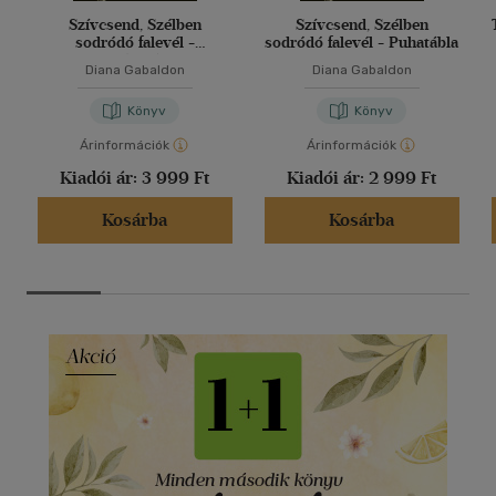
Szívcsend, Szélben
Szívcsend, Szélben
sodródó falevél -
sodródó falevél - Puhatábla
Keménytábla
Diana Gabaldon
Diana Gabaldon
Könyv
Könyv
Árinformációk
Árinformációk
Kiadói ár:
3 999 Ft
Kiadói ár:
2 999 Ft
Kosárba
Kosárba