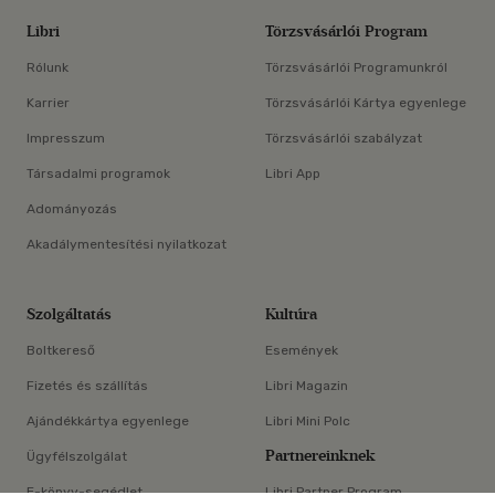
Libri
Törzsvásárlói Program
Rólunk
Törzsvásárlói Programunkról
Karrier
Törzsvásárlói Kártya egyenlege
Impresszum
Törzsvásárlói szabályzat
Társadalmi programok
Libri App
Adományozás
Akadálymentesítési nyilatkozat
Szolgáltatás
Kultúra
Boltkereső
Események
Fizetés és szállítás
Libri Magazin
Ajándékkártya egyenlege
Libri Mini Polc
Partnereinknek
Ügyfélszolgálat
E-könyv-segédlet
Libri Partner Program