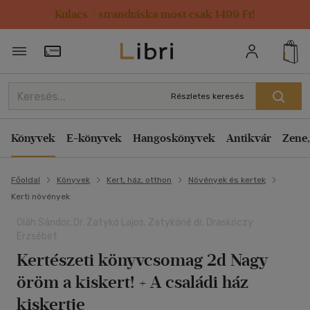
Kulacs / strandtáska most csak 1499 Ft!
Törzsvásárlói Kártya adatai
Részletes keresés
Könyvek
E-könyvek
Hangoskönyvek
Antikvár
Zene,
Főoldal
Könyvek
Kert, ház, otthon
Növények és kertek
Kerti növények
Oláh Sándor, Dr. Zatykó Lajos, Zatykóné dr. Draskóczy
Erzsébet
Kertészeti könyvcsomag 2d Nagy
öröm a kiskert! + A családi ház
kiskertje