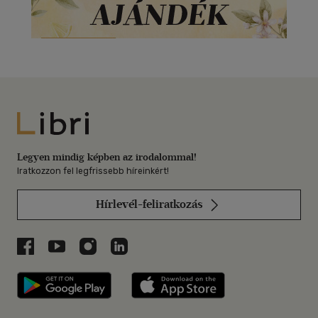
Libri
Legyen mindig képben az irodalommal!
Iratkozzon fel legfrissebb híreinkért!
Hírlevél-feliratkozás
Libri a Facebookon
Libri a Youtube-on
Libri az Instagramon
Libri a LinkedInen
Libri applikáció Szerezd meg: Google P
Libri applikáció 