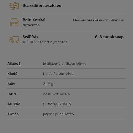
Beszállítói készleten
Bolti átvétel
Elérhető készlet esetén akár ma
díjmentes
Szállítás
6-8 munkanap
15 000 Ft felett díjmentes
Állapot:
jó állapotú antikvár könyv
Kiadó
Nincs Feltüntetve
Súly
349 gr
ISBN
2310024135175
Árukód
SL#2113078586
Kötés
papír / puha kötés