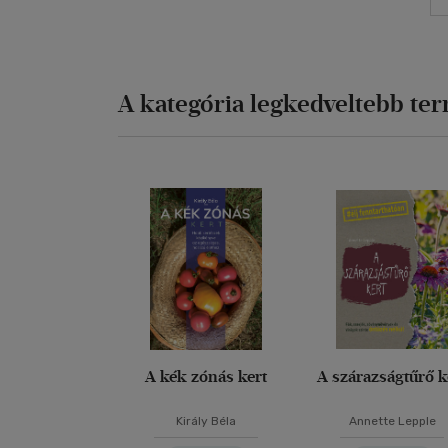
A kategória legkedveltebb te
A kék zónás kert
A szárazságtűrő k
Király Béla
Annette Lepple