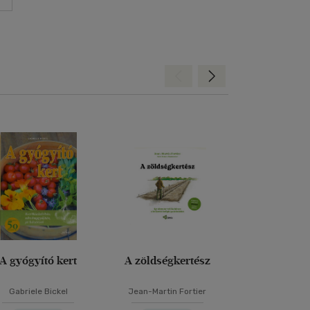
Hátra
Előre
Bolti és
A gyógyító kert
A zöldségkertész
50 kertépít
Gabriele Bickel
Jean-Martin Fortier
Simon Akeroyd
-