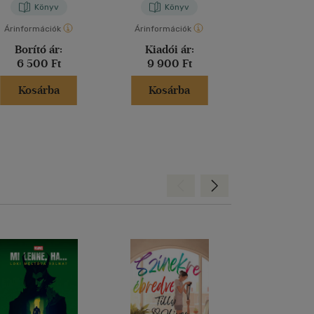
Könyv
Könyv
Kön
Árinformációk
Árinformációk
Árinformáci
Borító ár:
Kiadói ár:
Borító 
6 500 Ft
9 900 Ft
6 995 
Kosárba
Kosárba
Kosár
Hátra
Előre