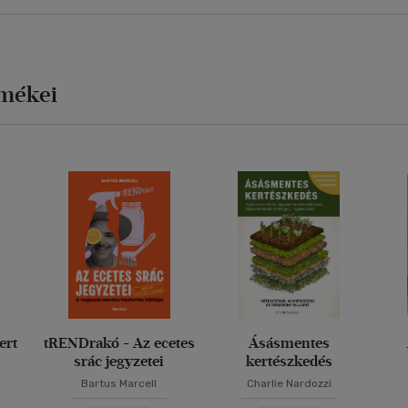
rmékei
ert
tRENDrakó - Az ecetes
Ásásmentes
srác jegyzetei
kertészkedés
Bartus Marcell
Charlie Nardozzi