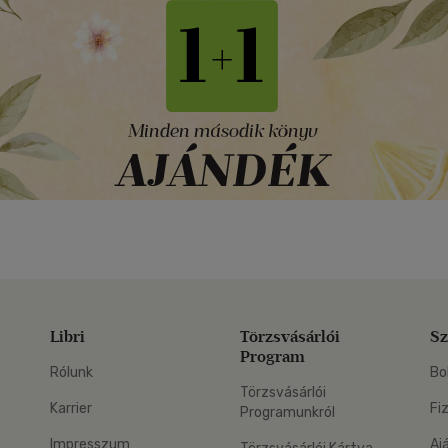
Libri
Törzsvásárlói
Sz
Program
Rólunk
Bo
Törzsvásárlói
Karrier
Fi
Programunkról
Impresszum
Aj