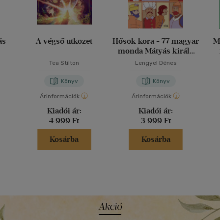
ás
A végső ütközet
Hősök kora - 77 magyar
M
monda Mátyás király
korától 1848-ig
Tea Stilton
Lengyel Dénes
Könyv
Könyv
Árinformációk
Árinformációk
Kiadói ár:
Kiadói ár:
4 999 Ft
3 999 Ft
Kosárba
Kosárba