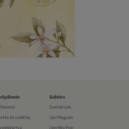
olgáltatás
Kultúra
ltkereső
Események
zetés és szállítás
Libri Magazin
ándékkártya
Libri Mini Polc