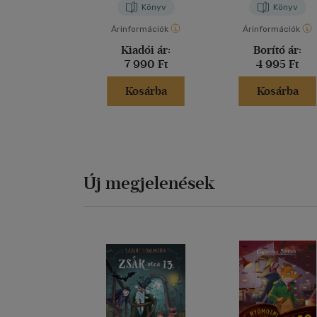
Könyv
Könyv
Árinformációk
Árinformációk
Kiadói ár:
Borító ár:
7 990 Ft
4 995 Ft
Kosárba
Kosárba
Új megjelenések