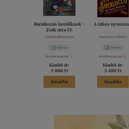
Barátkozás kezdőknek -
A titkos nyomoz
Zsák utca 13.
Sabine Bohlmann
Geronimo Stilton
Könyv
Könyv
Árinformációk
Árinformációk
Kiadói ár:
Kiadói ár:
3 999 Ft
3 499 Ft
Kosárba
Kosárba