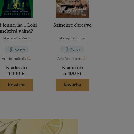
i lenne, ha... Loki
Színekre ébredve
Nightmore - 
méltóvá válna?
legvérfagyaszt
Madeleine Roux
Mazey Eddings
Vanessa Wa
Könyv
Könyv
Kön
Árinformációk
Árinformációk
Árinformáci
Kiadói ár:
Kiadói ár:
Kiadói 
4 999 Ft
5 499 Ft
3 999 
Kosárba
Kosárba
Kosár