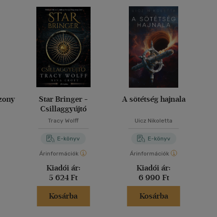
zony
Star Bringer -
A sötétség hajnala
Csillaggyújtó
Tracy Wolff
Uicz Nikoletta
E-könyv
E-könyv
Árinformációk
Árinformációk
Kiadói ár:
Kiadói ár:
5 624 Ft
6 990 Ft
Kosárba
Kosárba