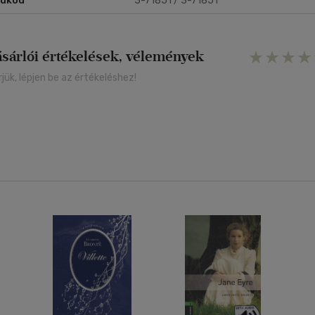
rukód
3-71851 / 3-71851
ásárlói értékelések, vélemények
rjük, lépjen be az értékeléshez!