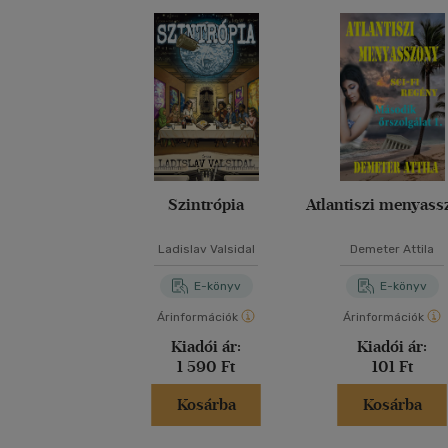
Szintrópia
Atlantiszi menyass
Ladislav Valsidal
Demeter Attila
E-könyv
E-könyv
Árinformációk
Árinformációk
Kiadói ár:
Kiadói ár:
1 590 Ft
101 Ft
Kosárba
Kosárba