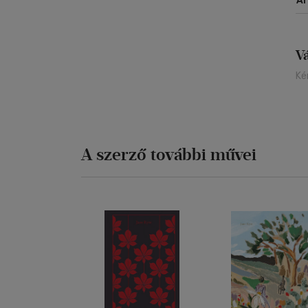
Á
V
Ké
A szerző további művei