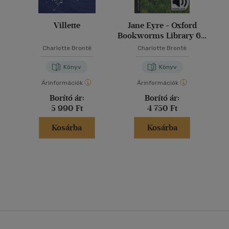
Villette
Jane Eyre - Oxford
Bookworms Library 6 -
MP3 Pack
Charlotte Brontë
Charlotte Brontë
Könyv
Könyv
Árinformációk
Árinformációk
Borító ár:
Borító ár:
5 990 Ft
4 750 Ft
Kosárba
Kosárba