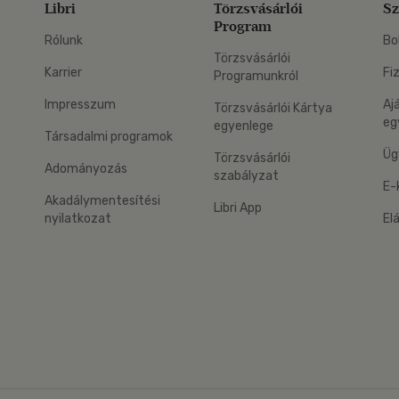
Libri
Törzsvásárlói
Sz
Program
Rólunk
Bo
Törzsvásárlói
Karrier
Fi
Programunkról
Impresszum
Aj
Törzsvásárlói Kártya
eg
egyenlege
Társadalmi programok
Üg
Törzsvásárlói
Adományozás
szabályzat
E-
Akadálymentesítési
Libri App
nyilatkozat
El
eg: Google Play
 applikáció Letölthető az App Store-ból