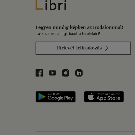
Libri
Legyen mindig képben az irodalommal!
Iratkozzon fel legfrissebb híreinkért!
Hírlevél-feliratkozás
Libri a Facebookon
Libri a Youtube-on
Libri az Instagramon
Libri a LinkedInen
Libri applikáció Szerezd m
Libri