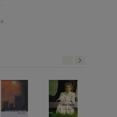
Hátra
Előre