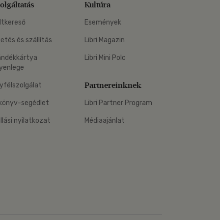
olgáltatás
Kultúra
ltkereső
Események
zetés és szállítás
Libri Magazin
ándékkártya
Libri Mini Polc
yenlege
Partnereinknek
yfélszolgálat
könyv-segédlet
Libri Partner Program
állási nyilatkozat
Médiaajánlat