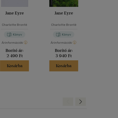
Jane Eyre
Jane Eyre
Jane Ey
Charlotte Brontë
Charlotte Brontë
Charlotte B
Könyv
Könyv
Kön
Árinformációk
Árinformációk
Árinformáci
Borító ár:
Borító ár:
Borító 
2 490 Ft
3 940 Ft
6 490 
Kosárba
Kosárba
Kosár
Hátra
Előre