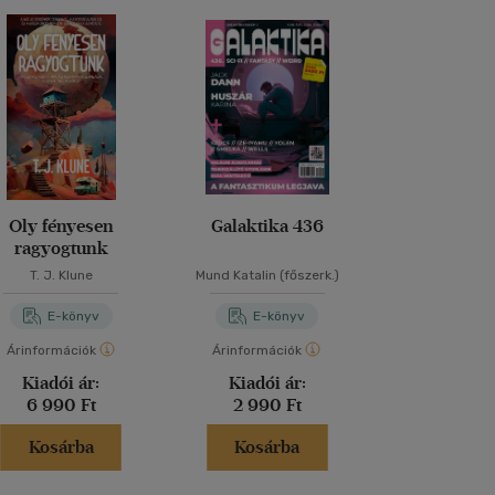
Oly fényesen
Galaktika 436
Az utolsó sz
ragyogtunk
T. J. Klune
Mund Katalin (főszerk.)
Philip K. 
E-könyv
E-könyv
E-kö
Árinformációk
Árinformációk
Árinformáci
Kiadói ár:
Kiadói ár:
Kiadói 
6 990 Ft
2 990 Ft
3 280 
Kosárba
Kosárba
Kosár