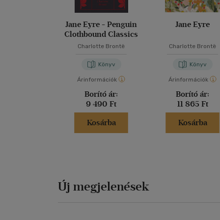
Jane Eyre - Penguin
Jane Eyre
Clothbound Classics
Charlotte Brontë
Charlotte Brontë
Könyv
Könyv
Árinformációk
Árinformációk
Borító ár:
Borító ár:
9 490 Ft
11 865 Ft
Kosárba
Kosárba
Új megjelenések