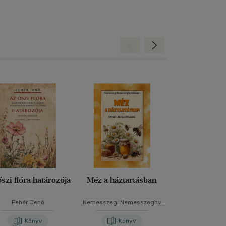
Hátra
Előre
szi flóra határozója
Méz a háztartásban
A lélek vi
Fehér Jenő
Nemesszegi Nemesszeghy
Baki Már
Kálmán
Könyv
Könyv
Kön