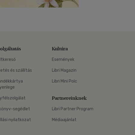
olgáltatás
Kultúra
ltkereső
Események
zetés és szállítás
Libri Magazin
ándékkártya
Libri Mini Polc
yenlege
Partnereinknek
yfélszolgálat
könyv-segédlet
Libri Partner Program
állási nyilatkozat
Médiaajánlat