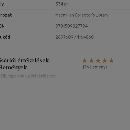
ly
334 gr
rozat
Macmillan Collector's Library
BN
9781509827794
rukód
2697609 / 1164868
ásárlói értékelések,
élemények
(1 vélemény)
rjük, lépjen be az értékeléshez!