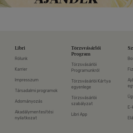
Libri
Törzsvásárlói
Sz
Program
Rólunk
Bo
Törzsvásárlói
Karrier
Fi
Programunkról
Impresszum
Aj
Törzsvásárlói Kártya
eg
egyenlege
Társadalmi programok
Üg
Törzsvásárlói
Adományozás
szabályzat
E-
Akadálymentesítési
Libri App
nyilatkozat
El