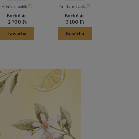
Árinformációk
Árinformációk
Árinformáci
Borító ár:
Borító ár:
Kiadói 
2 700 Ft
3 100 Ft
9 900 
Kosárba
Kosárba
Kosár