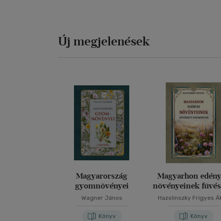
Új megjelenések
Magyarország
Magyarhon edén
gyomnövényei
növényeinek füvés
kézikönyve
Wagner János
Hazslinszky Frigyes Á
Könyv
Könyv