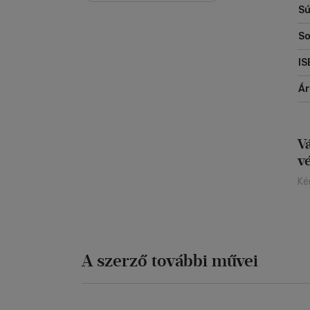
Sú
So
IS
Á
V
v
Ké
A szerző további művei