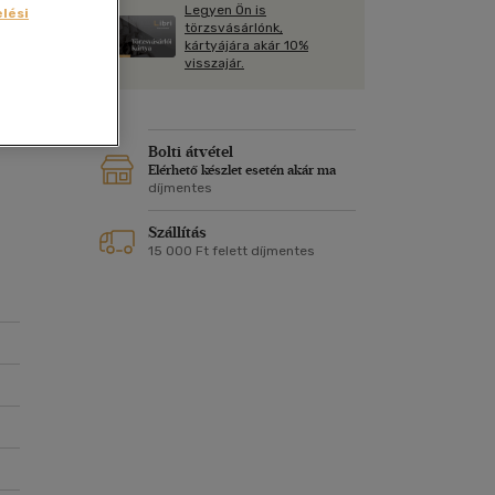
Kártya
Legyen Ön is
lési
Vallás, mitológia
m
törzsvásárlónk,
Képeslap
kártyájára akár 10%
és Természet
visszajár.
yv
Naptár
k
Papír, írószer
or
ok
Bolti átvétel
Elérhető készlet esetén akár ma
díjmentes
Szállítás
 a
15 000 Ft felett díjmentes
e