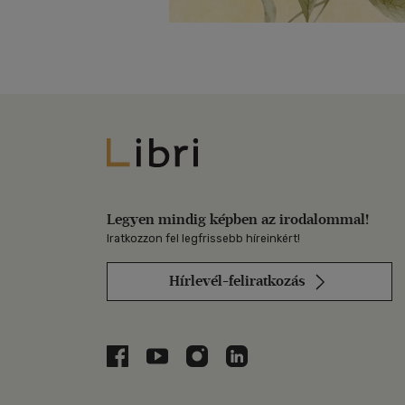
Libri
Legyen mindig képben az irodalommal!
Iratkozzon fel legfrissebb híreinkért!
Hírlevél-feliratkozás
Libri a Facebookon
Libri a Youtube-on
Libri az Instagramon
Libri a LinkedInen