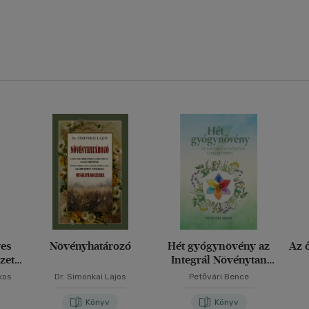
yes
Növényhatározó
Hét gyógynövény az
Az ő
zeti
Integrál Növénytan
szemléletében
kos
Dr. Simonkai Lajos
Petővári Bence
Könyv
Könyv