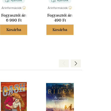
Ajándék
Ajándék
Aján
Árinformációk
Árinformációk
Árinformáci
Fogyasztói ár:
Fogyasztói ár:
Fogyasztó
6 990 Ft
490 Ft
6 990 
Kosárba
Kosárba
Kosár
Hátra
Előre