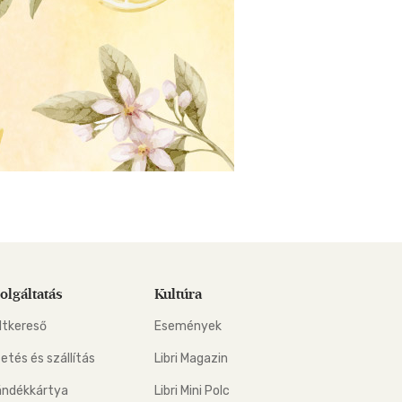
olgáltatás
Kultúra
ltkereső
Események
zetés és szállítás
Libri Magazin
ándékkártya
Libri Mini Polc