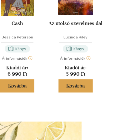
Cash
Az utolsó szerelmes dal
Ha a könyve
tudnán
Jessica Peterson
Lucinda Riley
Kate Ebe
Könyv
Könyv
Kön
Árinformációk
Árinformációk
Árinformáci
Kiadói ár:
Kiadói ár:
Kiadói 
6 990 Ft
5 990 Ft
5 490 
Kosárba
Kosárba
Kosár