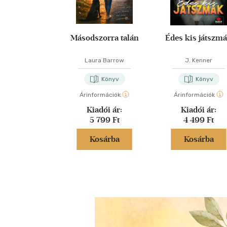
Másodszorra talán
Édes kis játszm
Laura Barrow
J. Kenner
Könyv
Könyv
Árinformációk
Árinformációk
Kiadói ár:
Kiadói ár:
5 799 Ft
4 499 Ft
Kosárba
Kosárba