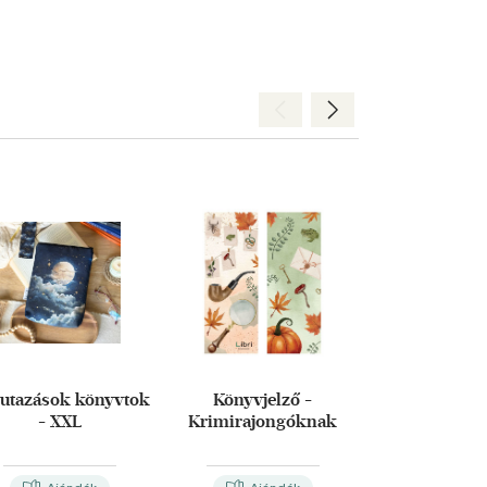
Hátra
Előre
 utazások könyvtok
Könyvjelző -
Bordó Books,
- XXL
Krimirajongóknak
magic könyv