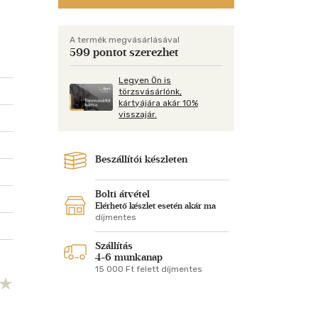
Kártya
Vallás, mitológia
m
Képeslap
és Természet
A termék megvásárlásával
yv
Naptár
599 pontot szerezhet
k
Papír, írószer
Legyen Ön is
ok
törzsvásárlónk,
kártyájára akár 10%
visszajár.
Beszállítói készleten
Bolti átvétel
Elérhető készlet esetén akár ma
díjmentes
Szállítás
4-6 munkanap
15 000 Ft felett díjmentes