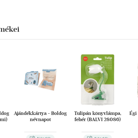
rmékei
ldog
Ajándékkártya - Boldog
Tulipán könyvlámpa,
Égi
imi)
névnapot
fehér (BALVI 28086)