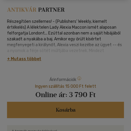
Részegítően szellemes! - (Publishers' Weekly, kiemelt
értékelés) A lélektelen Lady Alexia Maccon ismét alaposan
felforgatja Londont... Ezúttal azonban nem a saját hibájából
szakadt a nyakába a baj. Amikor egy őrült kísértet
megfenyegeti a királynőt, Alexia veszi kezébe az ügyet -- és
a nyomok a férje sötét múltjába vezetnek. Mindezt
megtetézi a húga (döbbenetes!) csatlakozása a szüfrazsett-
+ Mutass többet
mozgalomhoz, Madame Lefoux legújabb találmánya és
tarajos zombisülök áradata -- Alexiának arra sem marad ideje,
hogy saját előrehaladott terhességével foglalkozzék. Vajon
Árinformációk
sikerül rájönnie, ki akarja megölni a királynőt, mielőtt túl késő
lenne? Megint a vámpírok szervezkednek, vagy az áruló
Ingyen szállítás 15 000 Ft felett
ezúttal farkasbundát visel? És egészen pontosan micsoda
Online ár:
3 790 Ft
fészkelte be magát Lord Akeldama második legjobb
szekrényébe??
Kosárba