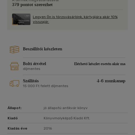
A termék megvásárlásával
379 pontot szerezhet
Legyen Ön is törzsvásárlónk, kártyájára akár 10%
visszajár.
Beszállítói készleten
Bolti átvétel
Elérhető készlet esetén akár ma
díjmentes
Szállítás
4-6 munkanap
15 000 Ft felett díjmentes
Állapot:
jó állapotú antikvár könyv
Kiadó
Könyvmolyképző Kiadó Kft.
Kiadás éve
2016