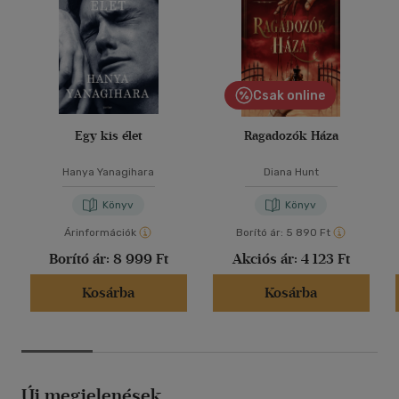
Csak online
Egy kis élet
Ragadozók Háza
Hanya Yanagihara
Diana Hunt
Könyv
Könyv
Árinformációk
Borító ár:
5 890 Ft
Borító ár:
8 999 Ft
Akciós ár:
4 123 Ft
Kosárba
Kosárba
Új megjelenések