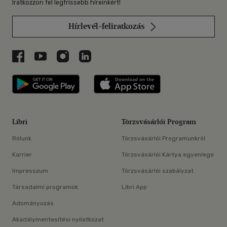
Iratkozzon fel legfrissebb híreinkért!
Hírlevél-feliratkozás
Libri a Facebookon
Libri a Youtube-on
Libri az Instagramon
Libri a LinkedInen
Libri applikáció Szerezd meg: Google P
Libri applikáció 
Libri
Törzsvásárlói Program
Rólunk
Törzsvásárlói Programunkról
Karrier
Törzsvásárlói Kártya egyenlege
Impresszum
Törzsvásárlói szabályzat
Társadalmi programok
Libri App
Adományozás
Akadálymentesítési nyilatkozat