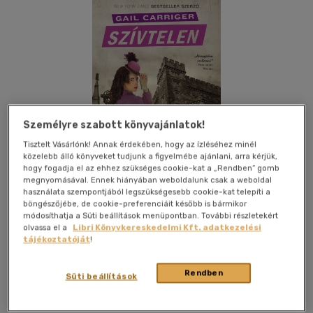
Személyre szabott könyvajánlatok!
Tisztelt Vásárlónk! Annak érdekében, hogy az ízléséhez minél
közelebb álló könyveket tudjunk a figyelmébe ajánlani, arra kérjük,
hogy fogadja el az ehhez szükséges cookie-kat a „Rendben” gomb
megnyomásával. Ennek hiányában weboldalunk csak a weboldal
használata szempontjából legszükségesebb cookie-kat telepíti a
böngészőjébe, de cookie-preferenciáit később is bármikor
módosíthatja a Süti beállítások menüpontban. További részletekért
olvassa el a
Libri Könyvkereskedelmi Kft. adatkezelési
Kívánságlistához adom
Megosztom
tájékoztatóját
!
Rendben
Süti beállítások
Könyvmolyképző Kiadó Kft.
|
2016
|
keménytábla, védőborító
|
381 oldal