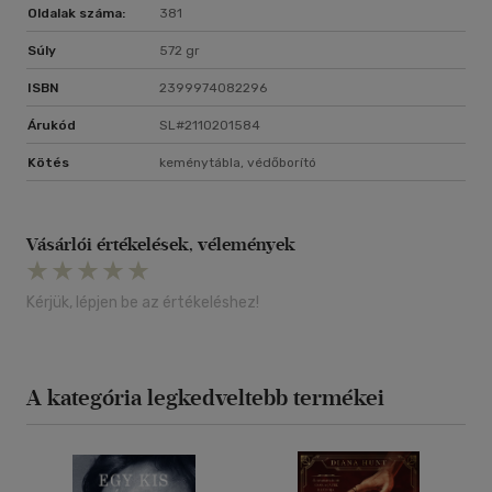
Oldalak száma:
381
Súly
572 gr
ISBN
2399974082296
Árukód
SL#2110201584
Kötés
keménytábla, védőborító
Vásárlói értékelések, vélemények
Kérjük, lépjen be az értékeléshez!
A kategória legkedveltebb termékei