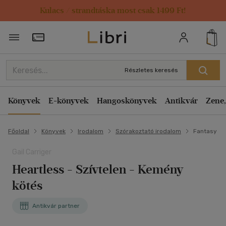
Kulacs / strandtáska most csak 1499 Ft!
Törzsvásárlói Kártya adatai
Részletes keresés
Könyvek
E-könyvek
Hangoskönyvek
Antikvár
Zene,
Főoldal
Könyvek
Irodalom
Szórakoztató irodalom
Fantasy
Gail Carriger
Heartless - Szívtelen - Kemény
kötés
Antikvár partner