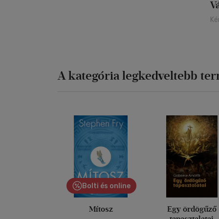
V
Ké
A kategória legkedveltebb te
Bolti és online
Mítosz
Egy ördögűző
tapasztalatai