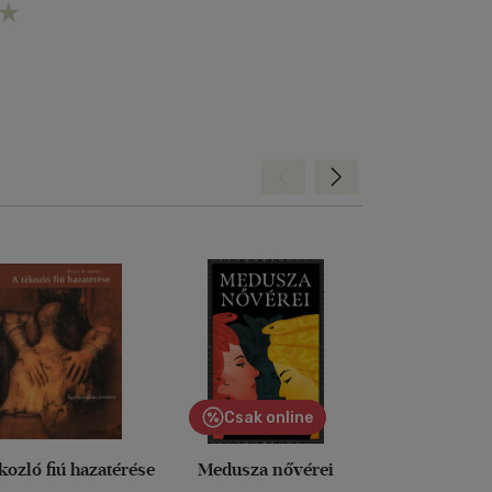
Hátra
Előre
Csak online
kozló fiú hazatérése
Medusza nővérei
A szív i