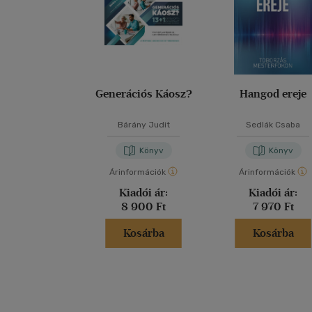
Generációs Káosz?
Hangod ereje
Bárány Judit
Sedlák Csaba
Könyv
Könyv
Árinformációk
Árinformációk
Kiadói ár:
Kiadói ár:
8 900 Ft
7 970 Ft
Kosárba
Kosárba