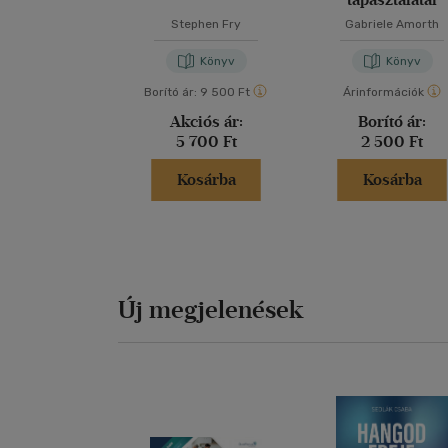
Stephen Fry
Gabriele Amorth
Könyv
Könyv
Borító ár:
9 500 Ft
Árinformációk
Akciós ár:
Borító ár:
5 700 Ft
2 500 Ft
Kosárba
Kosárba
Új megjelenések