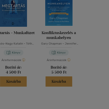
tartás - Munkafüzet
Konfliktuskezelés a
Coaching irán
munkahelyen
gyakorla
kós-Nagy Katalin
-
Tóth
Gary Chapman
-
Jennifer
Kelló Év
Nikolett
Thomas
-
Paul White
Könyv
Könyv
Kön
Árinformációk
Árinformációk
Árinformáci
Borító ár:
Borító ár:
Borító 
4 500 Ft
5 500 Ft
8 500 
Kosárba
Kosárba
Kosár