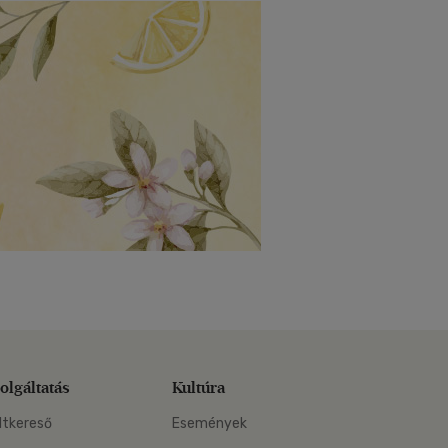
olgáltatás
Kultúra
ltkereső
Események