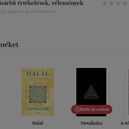
ásárlói értékelések, vélemények
rjük, lépjen be az értékeléshez!
rmékei
Bolti és online
Halál
Metafizika
A té