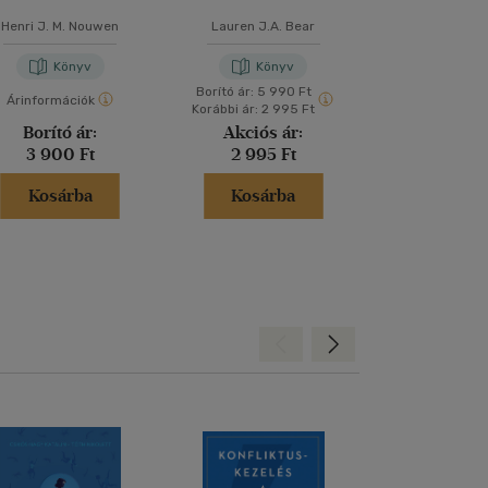
Henri J. M. Nouwen
Lauren J.A. Bear
Andreas Ebert
-
M
SJ
Könyv
Könyv
Kön
Borító ár:
5 990 Ft
Árinformációk
Árinformáci
Korábbi ár:
2 995 Ft
Borító ár:
Akciós ár:
Kiadói 
3 900 Ft
2 995 Ft
5 900 
Kosárba
Kosárba
Kosár
Hátra
Előre