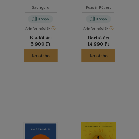
Sadhguru
Puzsér Róbert
Könyv
Könyv
Árinformációk
Árinformációk
Kiadói ár:
Borító ár:
5 900 Ft
14 990 Ft
Kosárba
Kosárba