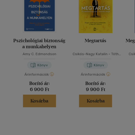
Pszichológiai biztonság
Megtartás
Meg
a munkahelyen
Amy C. Edmondson
Csikós-Nagy Katalin
-
Tóth
Csi
Nikolett
Könyv
Könyv
Árinformációk
Árinformációk
Borító ár:
Borító ár:
6 900 Ft
9 900 Ft
Kosárba
Kosárba