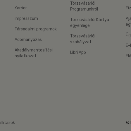
Törzsvásárlói
Karrier
Fi
Programunkról
Impresszum
Aj
Törzsvásárlói Kártya
eg
egyenlege
Társadalmi programok
Üg
Törzsvásárlói
Adományozás
szabályzat
E-
Akadálymentesítési
Libri App
nyilatkozat
El
eg: Google Play
 applikáció Letölthető az App Store-ból
állítások
© 