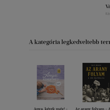
V
Ké
A kategória legkedveltebb te
Anya, kérek még! -
Az arany folyam - 