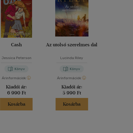
Cash
Az utolsó szerelmes dal
Ha a könyve
tudnán
Jessica Peterson
Lucinda Riley
Kate Ebe
Könyv
Könyv
Kön
Árinformációk
Árinformációk
Árinformáci
Kiadói ár:
Kiadói ár:
Kiadói 
6 990 Ft
5 990 Ft
5 490 
Kosárba
Kosárba
Kosár