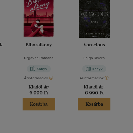
ák
Bíboralkony
Voracious
Orgován Ramóna
Leigh Rivers
Könyv
Könyv
Árinformációk
Árinformációk
Kiadói ár:
Kiadói ár:
6 990 Ft
6 990 Ft
Kosárba
Kosárba