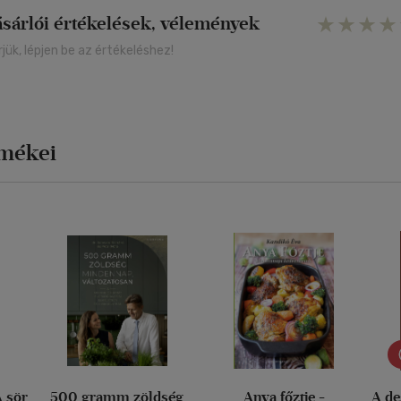
ásárlói értékelések, vélemények
rjük, lépjen be az értékeléshez!
rmékei
A sör
500 gramm zöldség
Anya főztje -
A de