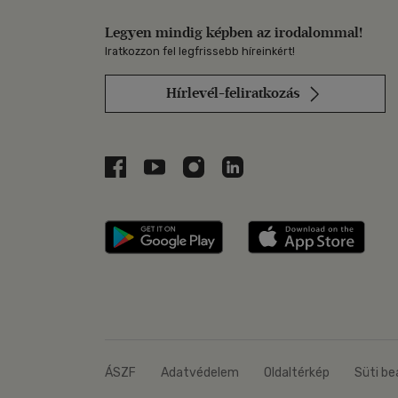
Legyen mindig képben az irodalommal!
Iratkozzon fel legfrissebb híreinkért!
Hírlevél-feliratkozás
Libri a Facebookon
Libri a Youtube-on
Libri az Instagramon
Libri a LinkedInen
Libri applikáció Szerezd m
Libri
ÁSZF
Adatvédelem
Oldaltérkép
Süti be