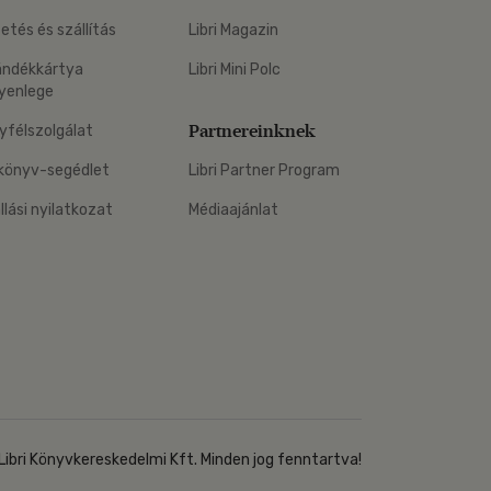
zetés és szállítás
Libri Magazin
ándékkártya
Libri Mini Polc
yenlege
Partnereinknek
yfélszolgálat
könyv-segédlet
Libri Partner Program
állási nyilatkozat
Médiaajánlat
Libri Könyvkereskedelmi Kft. Minden jog fenntartva!