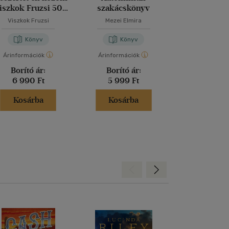
iszkok Fruzsi 50
szakácskönyv
receptje
Viszkok Fruzsi
Mezei Elmira
Nimrod Dagan
Kristóf
Könyv
Könyv
Kön
Árinformációk
Árinformációk
Árinformáci
Borító ár:
Borító ár:
Kiadói 
6 990 Ft
5 999 Ft
9 999 
Kosárba
Kosárba
Kosár
Hátra
Előre