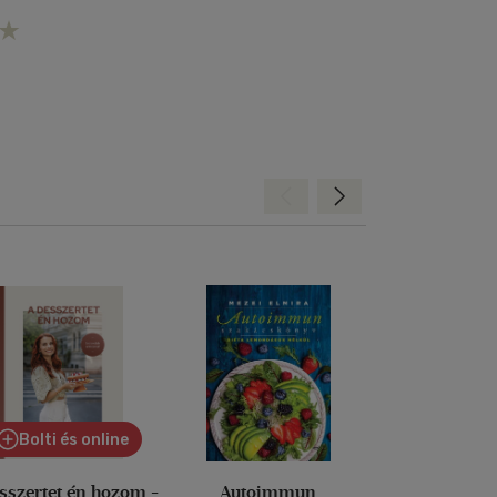
Hátra
Előre
Bolti és online
sszertet én hozom -
Autoimmun
Így is eh