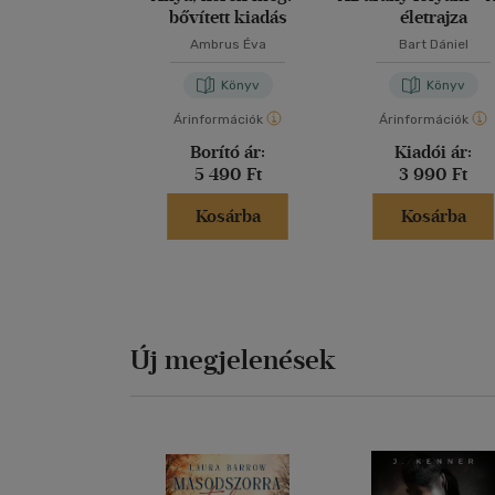
bővített kiadás
életrajza
Ambrus Éva
Bart Dániel
Könyv
Könyv
Árinformációk
Árinformációk
Borító ár:
Kiadói ár:
5 490 Ft
3 990 Ft
Kosárba
Kosárba
Új megjelenések