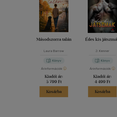
Másodszorra talán
Édes kis játszm
Laura Barrow
J. Kenner
Könyv
Könyv
Árinformációk
Árinformációk
Kiadói ár:
Kiadói ár:
5 799 Ft
4 499 Ft
Kosárba
Kosárba