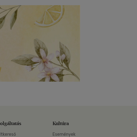
olgáltatás
Kultúra
ltkereső
Események