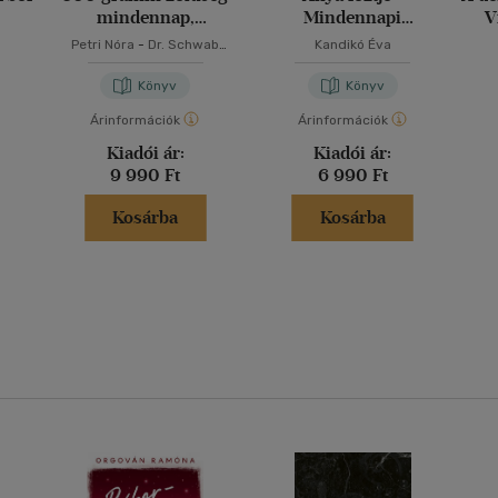
mindennap,
Mindennapi
V
változatosan
kedvenceink
Petri Nóra
-
Dr. Schwab
Kandikó Éva
Richárd
Könyv
Könyv
Árinformációk
Árinformációk
Kiadói ár:
Kiadói ár:
9 990 Ft
6 990 Ft
Kosárba
Kosárba