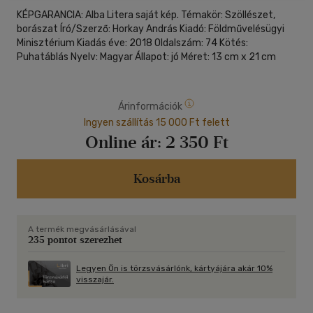
KÉPGARANCIA: Alba Litera saját kép. Témakör: Szöllészet,
borászat Író/Szerző: Horkay András Kiadó: Földművelésügyi
Minisztérium Kiadás éve: 2018 Oldalszám: 74 Kötés:
Puhatáblás Nyelv: Magyar Állapot: jó Méret: 13 cm x 21 cm
Árinformációk
Ingyen szállítás 15 000 Ft felett
Online ár:
2 350 Ft
Kosárba
A termék megvásárlásával
235 pontot szerezhet
Legyen Ön is törzsvásárlónk, kártyájára akár 10%
visszajár.