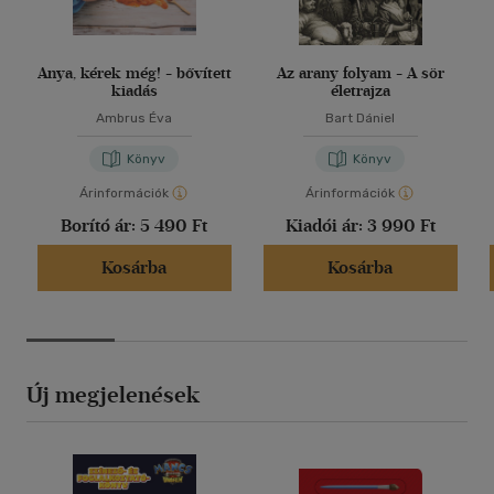
Anya, kérek még! - bővített
Az arany folyam - A sör
kiadás
életrajza
Ambrus Éva
Bart Dániel
Könyv
Könyv
Árinformációk
Árinformációk
Borító ár:
5 490 Ft
Kiadói ár:
3 990 Ft
Kosárba
Kosárba
Új megjelenések