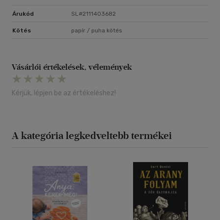
Árukód
SL#2111403682
Kötés
papír / puha kötés
Vásárlói értékelések, vélemények
Kérjük, lépjen be az értékeléshez!
A kategória legkedveltebb termékei