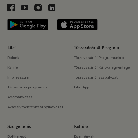
Libri a Facebookon
Libri a Youtube-on
Libri az Instagramon
Libri a LinkedInen
Libri applikáció Szerezd meg: Google P
Libri applikáció 
Libri
Törzsvásárlói Program
Rólunk
Törzsvásárlói Programunkról
Karrier
Törzsvásárlói Kártya egyenlege
Impresszum
Törzsvásárlói szabályzat
Társadalmi programok
Libri App
Adományozás
Akadálymentesítési nyilatkozat
Szolgáltatás
Kultúra
Boltkereső
Események