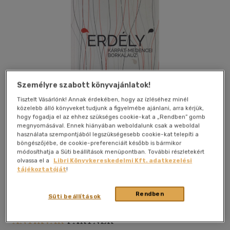
Személyre szabott könyvajánlatok!
Tisztelt Vásárlónk! Annak érdekében, hogy az ízléséhez minél
közelebb álló könyveket tudjunk a figyelmébe ajánlani, arra kérjük,
hogy fogadja el az ehhez szükséges cookie-kat a „Rendben” gomb
megnyomásával. Ennek hiányában weboldalunk csak a weboldal
használata szempontjából legszükségesebb cookie-kat telepíti a
böngészőjébe, de cookie-preferenciáit később is bármikor
Kívánságlistához adom
Megosztom
módosíthatja a Süti beállítások menüpontban. További részletekért
olvassa el a
Libri Könyvkereskedelmi Kft. adatkezelési
tájékoztatóját
!
Mezőgazdasági Minisztérium
|
2018
|
papír / puha kötés
|
74
Rendben
oldal
Süti beállítások