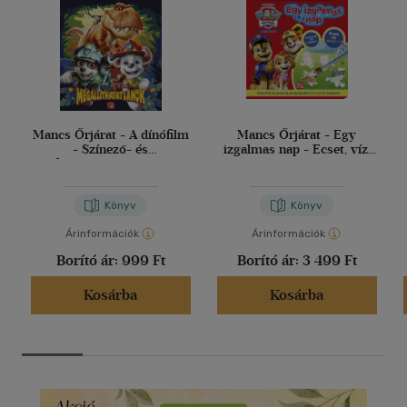
Mancs Őrjárat - A dínófilm
Mancs Őrjárat - Egy
- Színező- és
izgalmas nap - Ecset, víz,
foglalkoztatókönyv
varázslat
Könyv
Könyv
Árinformációk
Árinformációk
Borító ár:
999 Ft
Borító ár:
3 499 Ft
Kosárba
Kosárba