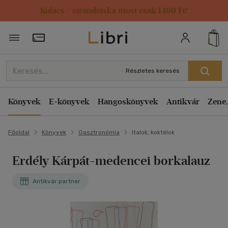
Kulacs / strandtáska most csak 1499 Ft!
Törzsvásárlói Kártya adatai
Részletes keresés
Könyvek
E-könyvek
Hangoskönyvek
Antikvár
Zene,
Főoldal
Könyvek
Gasztronómia
Italok, koktélok
Erdély Kárpát-medencei borkalauz
Antikvár partner