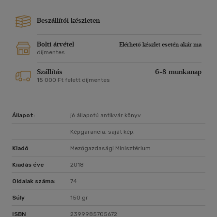
Beszállítói készleten
Bolti átvétel
Elérhető készlet esetén akár ma
díjmentes
Szállítás
6-8 munkanap
15 000 Ft felett díjmentes
Állapot:
jó állapotú antikvár könyv
Képgarancia, saját kép.
Kiadó
Mezőgazdasági Minisztérium
Kiadás éve
2018
Oldalak száma:
74
Súly
150 gr
ISBN
2399985705672