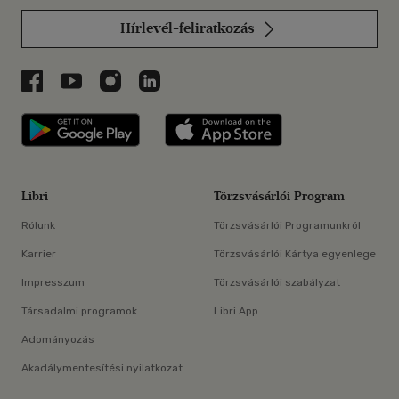
Hírlevél-feliratkozás
Libri a Facebookon
Libri a Youtube-on
Libri az Instagramon
Libri a LinkedInen
Libri applikáció Szerezd meg: Google P
Libri applikáció 
Libri
Törzsvásárlói Program
Rólunk
Törzsvásárlói Programunkról
Karrier
Törzsvásárlói Kártya egyenlege
Impresszum
Törzsvásárlói szabályzat
Társadalmi programok
Libri App
Adományozás
Akadálymentesítési nyilatkozat