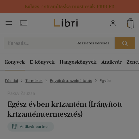
Kulacs / strandtáska most csak 1499 Ft!
Törzsvásárlói Kártya adatai
Részletes keresés
Könyvek
E-könyvek
Hangoskönyvek
Antikvár
Zene,
Főoldal
Termékek
Egyéb áru, szolgáltatás
Egyéb
Paksy Zsuzsa
Egész évben krizantém (Irányított
krizantémtermesztés)
Antikvár partner