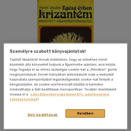
Személyre szabott könyvajánlatok!
Tisztelt Vásárlónk! Annak érdekében, hogy az ízléséhez minél
közelebb álló könyveket tudjunk a figyelmébe ajánlani, arra kérjük,
hogy fogadja el az ehhez szükséges cookie-kat a „Rendben” gomb
megnyomásával. Ennek hiányában weboldalunk csak a weboldal
használata szempontjából legszükségesebb cookie-kat telepíti a
böngészőjébe, de cookie-preferenciáit később is bármikor
módosíthatja a Süti beállítások menüpontban. További részletekért
olvassa el a
Libri Könyvkereskedelmi Kft. adatkezelési
tájékoztatóját
!
Kívánságlistához adom
Megosztom
Rendben
Süti beállítások
Mezőgazdasági Kiadó
|
1980
|
kemény kötés
|
293 oldal