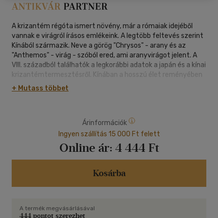
A krizantém régóta ismert növény, már a rómaiak idejéből
vannak e virágról írásos emlékeink. A legtöbb feltevés szerint
Kínából származik. Neve a görög "Chrysos" - arany és az
"Anthemos" - virág - szóból ered, ami aranyvirágot jelent. A
VIII. századból találhatók a legkorábbi adatok a japán és a kínai
krizantémtermesztésről. Kínában a hosszú élet reményében
minden házban neveltek krizantémot; a japánok ételként
+ Mutass többet
fogyasztották. TARTALOM: Egész évben krizantém! 5
Környezeti tényezők 9 Fény 9 Megvilágítás 12 Sötétítés 16
Hőmérséklet 23 Víz- és páratartalom 28 Levegő, szén-
Árinformációk
dioxid-trágyázás 30 A növekedés szabályozása 31 A talaj 32
A talaj kémhatása 35 A talaj sótartalma 36 A tápanyagok
Ingyen szállítás 15 000 Ft felett
felvehetőségét befolyásoló tényezők 39 Talajkeverékek és
Online ár:
4 444 Ft
alapanyagaik 41 Tápanyagellátás 42 A növény igényei a főbb
tápanyagokból 42 Tápelemek hatása a növény
anyagcseréjében 44 A tápanyagellátás anyagai 51
Kosárba
Tápanyagellátás talajokban és közegekben 53 Tápanyagszint
ellenőrzése 54 Virágképződés, bimbófejlődése 60 A virágzás
irányításának lehetőségei 61 Virágbimbó-indukció 62 Fajták
A termék megvásárlásával
65 Anyanövények termesztése 75 A krizantém korszerű
444 pontot szerezhet