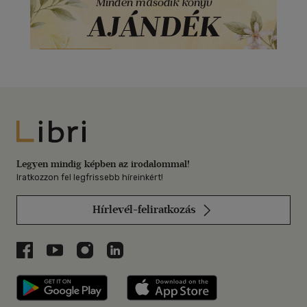
Libri
Legyen mindig képben az irodalommal!
Iratkozzon fel legfrissebb híreinkért!
Hírlevél-feliratkozás
Libri a Facebookon
Libri a Youtube-on
Libri az Instagramon
Libri a LinkedInen
Libri applikáció Szerezd meg: Google P
Libri applikáció 