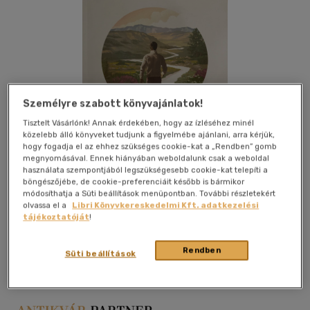
Személyre szabott könyvajánlatok!
Tisztelt Vásárlónk! Annak érdekében, hogy az ízléséhez minél
közelebb álló könyveket tudjunk a figyelmébe ajánlani, arra kérjük,
hogy fogadja el az ehhez szükséges cookie-kat a „Rendben” gomb
megnyomásával. Ennek hiányában weboldalunk csak a weboldal
használata szempontjából legszükségesebb cookie-kat telepíti a
böngészőjébe, de cookie-preferenciáit később is bármikor
módosíthatja a Süti beállítások menüpontban. További részletekért
olvassa el a
Libri Könyvkereskedelmi Kft. adatkezelési
tájékoztatóját
!
Kívánságlistához adom
Megosztom
Rendben
Süti beállítások
Druck Kft.
|
2021
|
papír / puha kötés
|
252 oldal