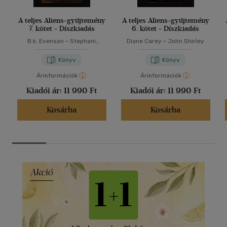
A teljes Aliens-gyűjtemény
A teljes Aliens-gyűjtemény
7. kötet - Díszkiadás
6. kötet - Díszkiadás
B.k. Evenson
-
Stephani
Diane Carey
-
John Shirley
Danelle Perry
Könyv
Könyv
Árinformációk
Árinformációk
Kiadói ár:
11 990 Ft
Kiadói ár:
11 990 Ft
Kosárba
Kosárba