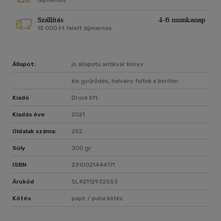
díjmentes
Szállítás
4-6 munkanap
15 000 Ft felett díjmentes
Állapot:
jó állapotú antikvár könyv
kis gyűrődés, halvány foltok a borítón
Kiadó
Druck Kft.
Kiadás éve
2021
Oldalak száma:
252
Súly
300 gr
ISBN
2310021444171
Árukód
SL#2112932553
Kötés
papír / puha kötés