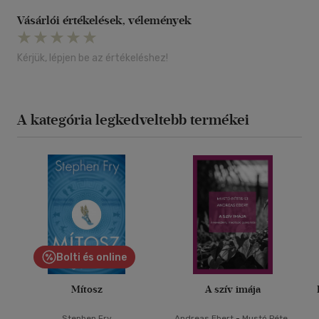
Vásárlói értékelések, vélemények
Kérjük, lépjen be az értékeléshez!
A kategória legkedveltebb termékei
Bolti és online
Mítosz
A szív imája
Stephen Fry
Andreas Ebert
-
Mustó Péter