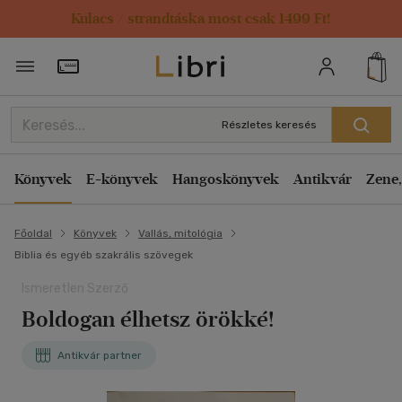
Kulacs / strandtáska most csak 1499 Ft!
Törzsvásárlói Kártya adatai
Részletes keresés
Könyvek
E-könyvek
Hangoskönyvek
Antikvár
Zene,
Főoldal
Könyvek
Vallás, mitológia
Biblia és egyéb szakrális szövegek
Ismeretlen Szerző
Boldogan élhetsz örökké!
Antikvár partner