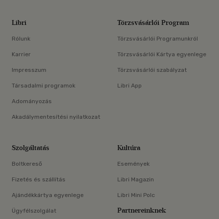
Libri
Törzsvásárlói Program
Rólunk
Törzsvásárlói Programunkról
Karrier
Törzsvásárlói Kártya egyenlege
Impresszum
Törzsvásárlói szabályzat
Társadalmi programok
Libri App
Adományozás
Akadálymentesítési nyilatkozat
Szolgáltatás
Kultúra
Boltkereső
Események
Fizetés és szállítás
Libri Magazin
Ajándékkártya egyenlege
Libri Mini Polc
Partnereinknek
Ügyfélszolgálat