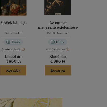
A lélek iskolája
Az ember
A pszichiátria 
megszentségtelenítése
és etikai von
Pierre Hadot
Carl R. Trueman
Barcsi Tamás
-
T
Könyv
Könyv
Kön
Árinformációk
Árinformációk
Árinformáci
Kiadói ár:
Kiadói ár:
Kiadói 
4 800 Ft
4 990 Ft
5 000 
Kosárba
Kosárba
Kosár