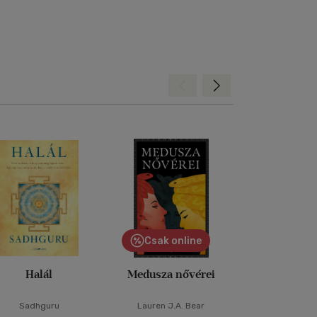
Hátra
Előre
Csak online
Halál
Medusza nővérei
A szív i
Sadhguru
Lauren J.A. Bear
Andreas Ebert
-
M