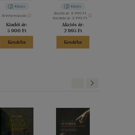
SJ
Könyv
Könyv
Kön
Borító ár:
5 990 Ft
Árinformációk
Árinformáci
Korábbi ár:
2 995 Ft
Kiadói ár:
Akciós ár:
Kiadói 
5 900 Ft
2 995 Ft
5 900 
Kosárba
Kosárba
Kosár
Hátra
Előre