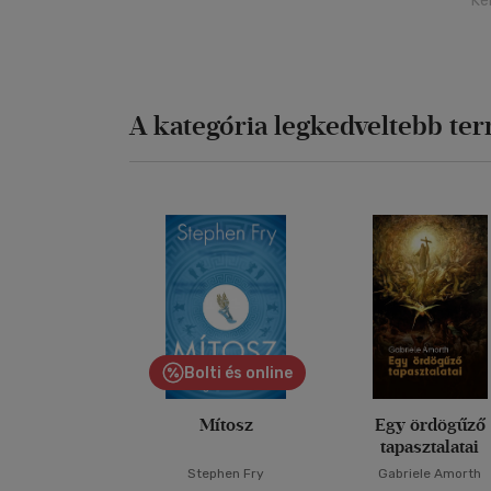
Ké
A kategória legkedveltebb te
Bolti és online
Mítosz
Egy ördögűző
tapasztalatai
Stephen Fry
Gabriele Amorth