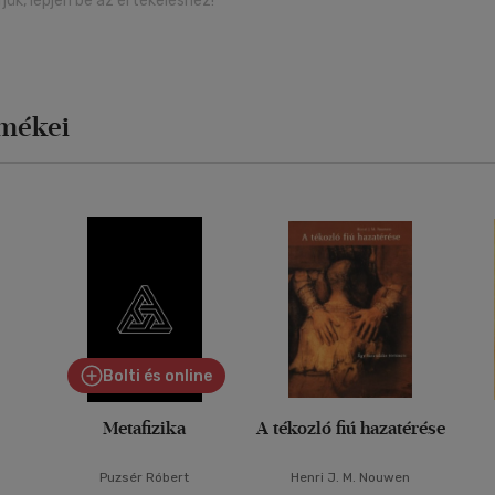
rjük, lépjen be az értékeléshez!
rmékei
Bolti és online
Metafizika
A tékozló fiú hazatérése
Puzsér Róbert
Henri J. M. Nouwen