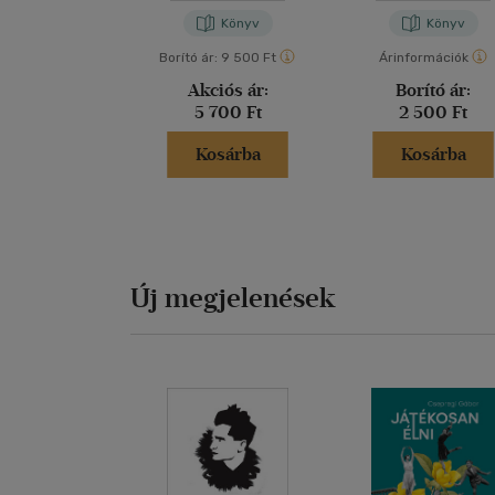
Könyv
Könyv
Borító ár:
9 500 Ft
Árinformációk
Akciós ár:
Borító ár:
5 700 Ft
2 500 Ft
Kosárba
Kosárba
Új megjelenések