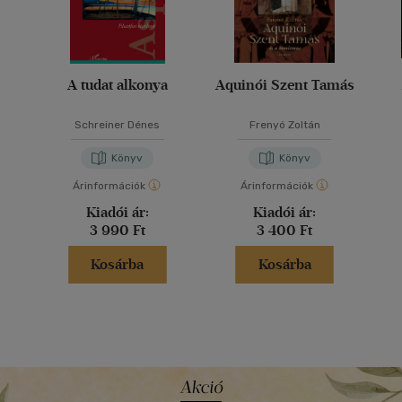
A tudat alkonya
Aquinói Szent Tamás
Schreiner Dénes
Frenyó Zoltán
Könyv
Könyv
Árinformációk
Árinformációk
Kiadói ár:
Kiadói ár:
3 990 Ft
3 400 Ft
Kosárba
Kosárba