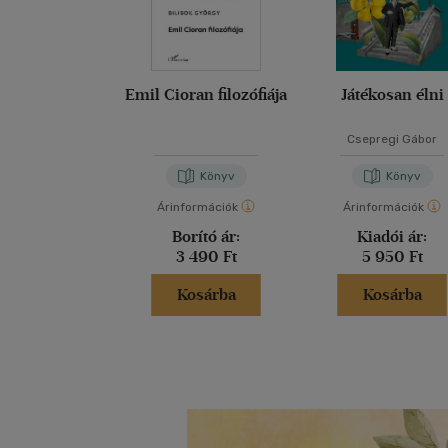
Emil Cioran filozófiája
Játékosan élni
Csepregi Gábor
Könyv
Könyv
Árinformációk
Árinformációk
Borító ár:
Kiadói ár:
3 490 Ft
5 950 Ft
Kosárba
Kosárba