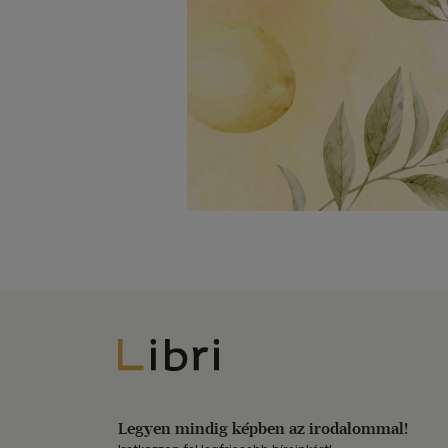
Libri
Legyen mindig képben az irodalommal!