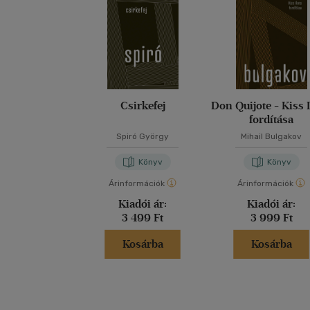
Csirkefej
Don Quijote - Kiss 
fordítása
Spiró György
Mihail Bulgakov
Könyv
Könyv
Árinformációk
Árinformációk
Kiadói ár:
Kiadói ár:
3 499 Ft
3 999 Ft
Kosárba
Kosárba