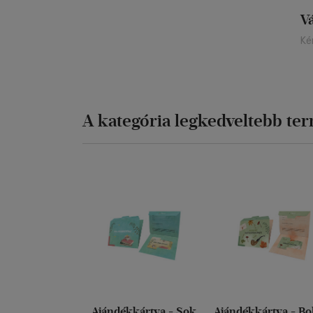
V
Ké
A kategória legkedveltebb te
Ajándékkártya - Sok
Ajándékkártya - Bo