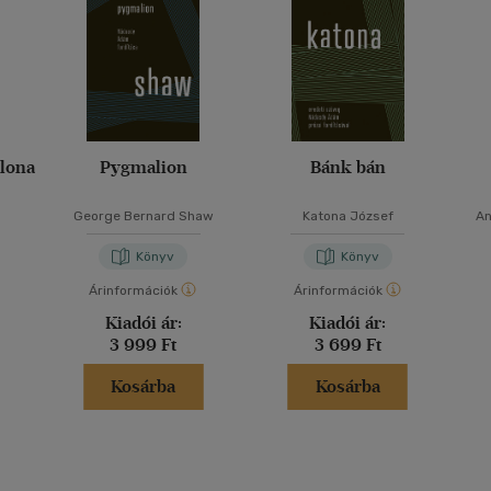
Ilona
Pygmalion
Bánk bán
George Bernard Shaw
Katona József
An
Könyv
Könyv
Árinformációk
Árinformációk
Kiadói ár:
Kiadói ár:
3 999 Ft
3 699 Ft
Kosárba
Kosárba