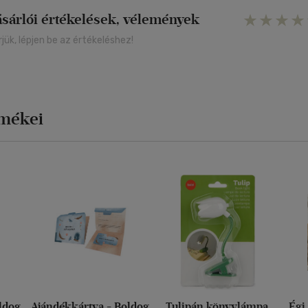
ásárlói értékelések, vélemények
rjük, lépjen be az értékeléshez!
rmékei
ldog
Ajándékkártya - Boldog
Tulipán könyvlámpa,
Égi