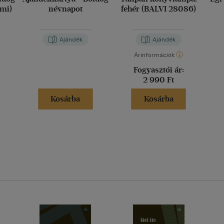
imi)
névnapot
fehér (BALVI 28086)
Ajándék
Ajándék
Árinformációk
Fogyasztói ár:
2 990 Ft
Kosárba
Kosárba