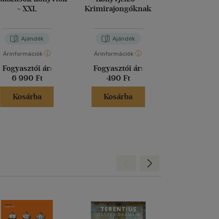
- XXL
Krimirajongóknak
magic könyv
Ajándék
Ajándék
Aján
Árinformációk
Árinformációk
Árinformáci
Fogyasztói ár:
Fogyasztói ár:
Fogyasztó
6 990 Ft
490 Ft
6 990 
Kosárba
Kosárba
Kosár
Hátra
Előre