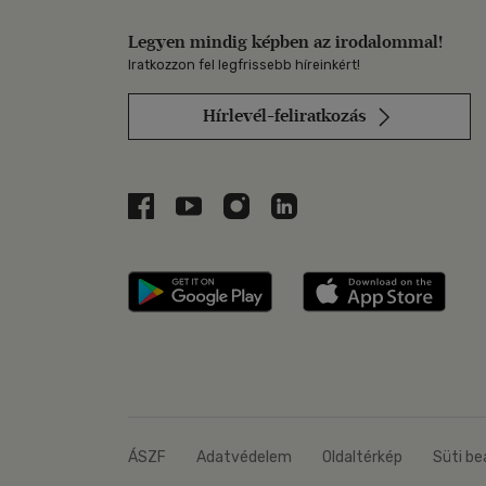
Legyen mindig képben az irodalommal!
Iratkozzon fel legfrissebb híreinkért!
Hírlevél-feliratkozás
Libri a Facebookon
Libri a Youtube-on
Libri az Instagramon
Libri a LinkedInen
Libri applikáció Szerezd m
Libri
ÁSZF
Adatvédelem
Oldaltérkép
Süti be