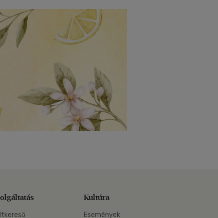
olgáltatás
Kultúra
ltkereső
Események