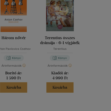
Három nővér
Terentius összes
Drám
drámája - 6+1 vígjáték
ton Pavlovics Csehov
Terentius
Háy Ján
Könyv
Könyv
Kön
Árinformációk
Árinformációk
Árinformáci
Borító ár:
Kiadói ár:
Kiadói 
1 590 Ft
4 990 Ft
3 999 
Kosárba
Kosárba
Kosár