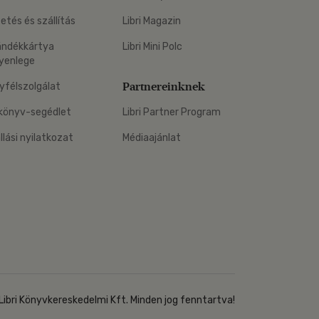
zetés és szállítás
Libri Magazin
ándékkártya
Libri Mini Polc
yenlege
Partnereinknek
yfélszolgálat
könyv-segédlet
Libri Partner Program
állási nyilatkozat
Médiaajánlat
Libri Könyvkereskedelmi Kft. Minden jog fenntartva!