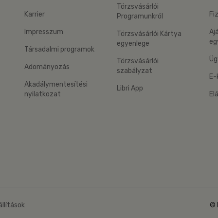
Törzsvásárlói
Karrier
Fi
Programunkról
Impresszum
Aj
Törzsvásárlói Kártya
eg
egyenlege
Társadalmi programok
Üg
Törzsvásárlói
Adományozás
szabályzat
E-
Akadálymentesítési
Libri App
nyilatkozat
El
eg: Google Play
 applikáció Letölthető az App Store-ból
állítások
© 