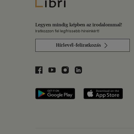
Libri
Legyen mindig képben az irodalommal!
Iratkozzon fel legfrissebb híreinkért!
Hírlevél-feliratkozás
Libri a Facebookon
Libri a Youtube-on
Libri az Instagramon
Libri a LinkedInen
Libri applikáció Szerezd m
Libri