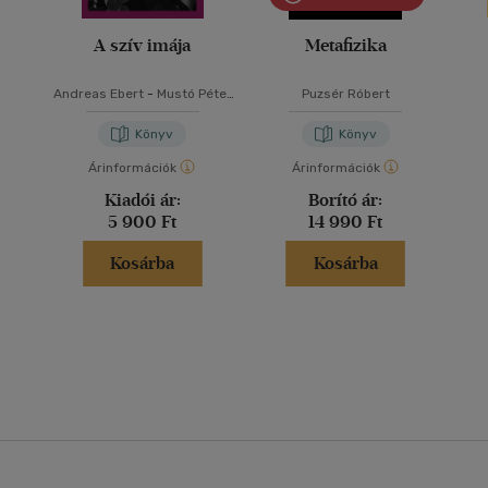
A szív imája
Metafizika
Andreas Ebert
-
Mustó Péter
Puzsér Róbert
SJ
Könyv
Könyv
Árinformációk
Árinformációk
Kiadói ár:
Borító ár:
5 900 Ft
14 990 Ft
Kosárba
Kosárba