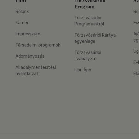
Libri
Törzsvásárlói
Sz
Program
Rólunk
Bo
Törzsvásárlói
Karrier
Fi
Programunkról
Impresszum
Aj
Törzsvásárlói Kártya
eg
egyenlege
Társadalmi programok
Üg
Törzsvásárlói
Adományozás
szabályzat
E-
Akadálymentesítési
Libri App
nyilatkozat
El
eg: Google Play
 applikáció Letölthető az App Store-ból