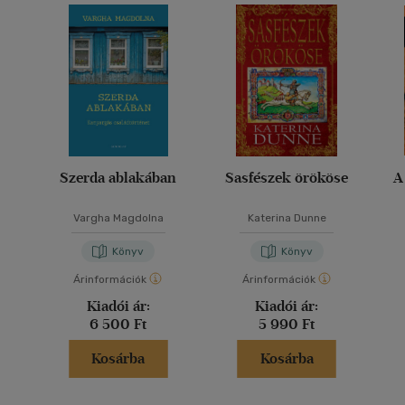
Szerda ablakában
Sasfészek örököse
A
Vargha Magdolna
Katerina Dunne
Könyv
Könyv
Árinformációk
Árinformációk
Kiadói ár:
Kiadói ár:
6 500 Ft
5 990 Ft
Kosárba
Kosárba