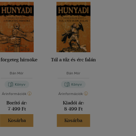
 förgeteg hírnöke
Túl a tűz és érc falán
Magyarsá
eredeté
Bán Mór
Bán Mór
Juhász Mi
Könyv
Könyv
Kön
Árinformációk
Árinformációk
Árinformáci
Borító ár:
Kiadói ár:
Kiadói 
7 499 Ft
8 499 Ft
3 990 
Kosárba
Kosárba
Kosár