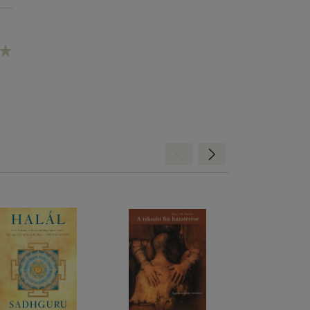
Hátra
Előre