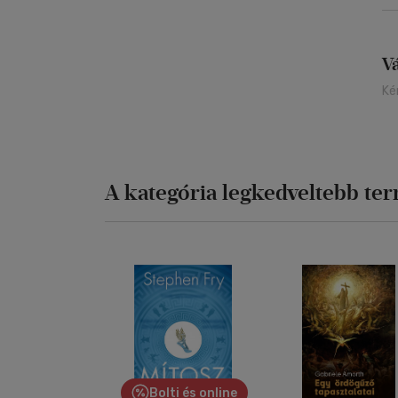
V
Ké
A kategória legkedveltebb te
Bolti és online