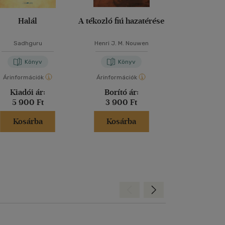
Halál
A tékozló fiú hazatérése
Amikor búcsúzn
Sadhguru
Henri J. M. Nouwen
Marilyn Chandle
Könyv
Könyv
Kön
Árinformációk
Árinformációk
Árinformáci
Kiadói ár:
Borító ár:
Borító 
5 900 Ft
3 900 Ft
3 500 
Kosárba
Kosárba
Kosár
Hátra
Előre