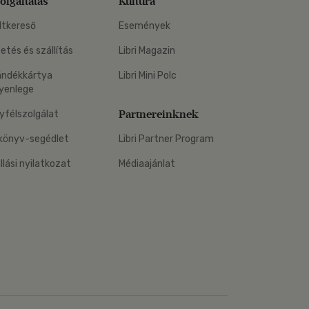
olgáltatás
Kultúra
ltkereső
Események
zetés és szállítás
Libri Magazin
ándékkártya
Libri Mini Polc
yenlege
Partnereinknek
yfélszolgálat
könyv-segédlet
Libri Partner Program
állási nyilatkozat
Médiaajánlat