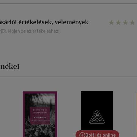
ásárlói értékelések, vélemények
rjük, lépjen be az értékeléshez!
rmékei
Bolti és online