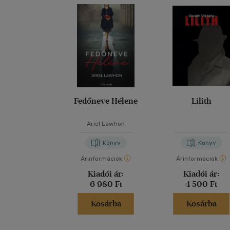
Fedőneve Hélene
Lilith
Ariel Lawhon
Könyv
Könyv
Árinformációk
Árinformációk
Kiadói ár:
Kiadói ár:
6 980 Ft
4 500 Ft
Kosárba
Kosárba