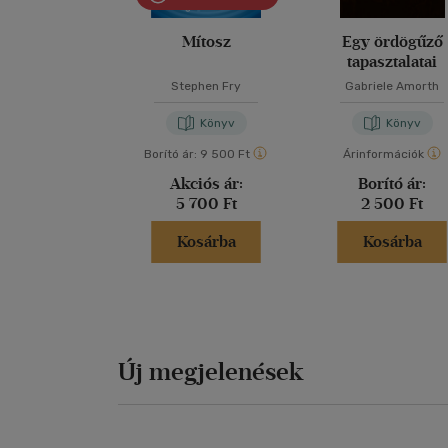
Mítosz
Egy ördögűző
tapasztalatai
Stephen Fry
Gabriele Amorth
Könyv
Könyv
Borító ár:
9 500 Ft
Árinformációk
Akciós ár:
Borító ár:
5 700 Ft
2 500 Ft
Kosárba
Kosárba
Új megjelenések