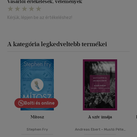
Vásárlói értékelések, vélemények
Kérjük, lépjen be az értékeléshez!
A kategória legkedveltebb termékei
Bolti és online
Mítosz
A szív imája
Stephen Fry
Andreas Ebert
-
Mustó Péter
SJ