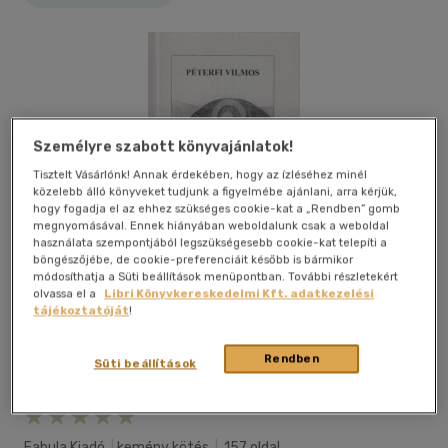
Személyre szabott könyvajánlatok!
Tisztelt Vásárlónk! Annak érdekében, hogy az ízléséhez minél
közelebb álló könyveket tudjunk a figyelmébe ajánlani, arra kérjük,
hogy fogadja el az ehhez szükséges cookie-kat a „Rendben” gomb
megnyomásával. Ennek hiányában weboldalunk csak a weboldal
használata szempontjából legszükségesebb cookie-kat telepíti a
böngészőjébe, de cookie-preferenciáit később is bármikor
módosíthatja a Süti beállítások menüpontban. További részletekért
olvassa el a
Libri Könyvkereskedelmi Kft. adatkezelési
tájékoztatóját
!
Rendben
Süti beállítások
Kívánságlistához adom
Megosztom
Fabula Kiadó
|
kemény kötés
|
157 oldal