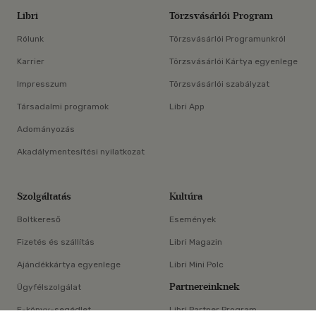
Libri
Törzsvásárlói Program
Rólunk
Törzsvásárlói Programunkról
Karrier
Törzsvásárlói Kártya egyenlege
Impresszum
Törzsvásárlói szabályzat
Társadalmi programok
Libri App
Adományozás
Akadálymentesítési nyilatkozat
Szolgáltatás
Kultúra
Boltkereső
Események
Fizetés és szállítás
Libri Magazin
Ajándékkártya egyenlege
Libri Mini Polc
Partnereinknek
Ügyfélszolgálat
E-könyv-segédlet
Libri Partner Program