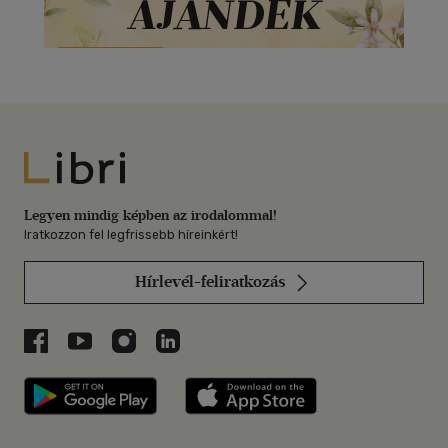
Libri
Legyen mindig képben az irodalommal!
Iratkozzon fel legfrissebb híreinkért!
Hírlevél-feliratkozás
Libri a Facebookon
Libri a Youtube-on
Libri az Instagramon
Libri a LinkedInen
Libri applikáció Szerezd meg: Google P
Libri applikáció 