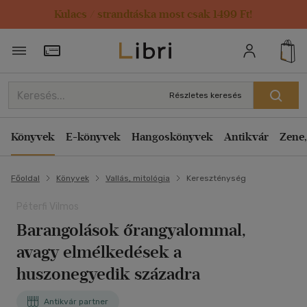
Kulacs / strandtáska most csak 1499 Ft!
Törzsvásárlói Kártya adatai
Részletes keresés
Könyvek
E-könyvek
Hangoskönyvek
Antikvár
Zene,
Főoldal
Könyvek
Vallás, mitológia
Kereszténység
Péterfi Vilmos
Barangolások őrangyalommal,
avagy elmélkedések a
huszonegyedik századra
Antikvár partner