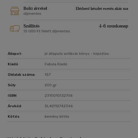
Bolti átvétel
Elérhető készlet esetén akár ma
díjmentes
Szállítás
4-6 munkanap
15 000 Ft felett díjmentes
Állapot:
jó állapotú antikvár könyv - kopottas
Kiadó
Fabula Kiadó
Oldalak száma:
157
Súly
200 gr
ISBN
2310010132706
Árukód
SL#2112742346
Kötés
kemény kötés