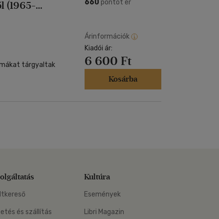
Kártya
660
pontot ér
ól (1965-
Vallás, mitológia
m
Képeslap
és Természet
yv
Naptár
Árinformációk
k
Kiadói ár:
Papír, írószer
6 600 Ft
ok
mákat tárgyaltak
Kosárba
olgáltatás
Kultúra
ltkereső
Események
zetés és szállítás
Libri Magazin