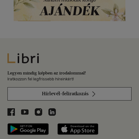
Libri
Legyen mindig képben az irodalommal!
Iratkozzon fel legfrissebb híreinkért!
Hírlevél-feliratkozás
Libri a Facebookon
Libri a Youtube-on
Libri az Instagramon
Libri a LinkedInen
Libri applikáció Szerezd meg: Google P
Libri applikáció 