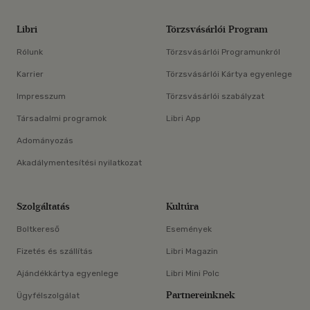
Libri
Törzsvásárlói Program
Rólunk
Törzsvásárlói Programunkról
Karrier
Törzsvásárlói Kártya egyenlege
Impresszum
Törzsvásárlói szabályzat
Társadalmi programok
Libri App
Adományozás
Akadálymentesítési nyilatkozat
Szolgáltatás
Kultúra
Boltkereső
Események
Fizetés és szállítás
Libri Magazin
Ajándékkártya egyenlege
Libri Mini Polc
Partnereinknek
Ügyfélszolgálat