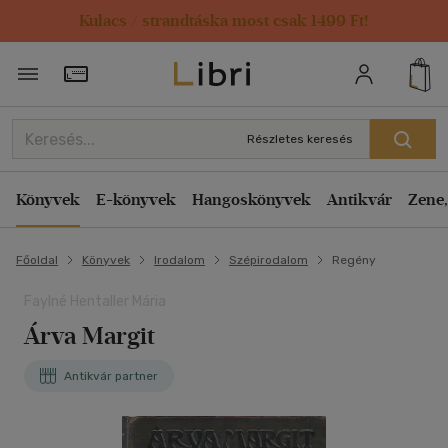
Kulacs / strandtáska most csak 1499 Ft!
Törzsvásárlói Kártya adatai
Részletes keresés
Könyvek
E-könyvek
Hangoskönyvek
Antikvár
Zene,
Főoldal
Könyvek
Irodalom
Szépirodalom
Regény
Faylné Hentaller Mária
Árva Margit
Antikvár partner