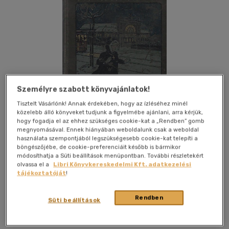
Személyre szabott könyvajánlatok!
Tisztelt Vásárlónk! Annak érdekében, hogy az ízléséhez minél
közelebb álló könyveket tudjunk a figyelmébe ajánlani, arra kérjük,
hogy fogadja el az ehhez szükséges cookie-kat a „Rendben” gomb
megnyomásával. Ennek hiányában weboldalunk csak a weboldal
használata szempontjából legszükségesebb cookie-kat telepíti a
böngészőjébe, de cookie-preferenciáit később is bármikor
módosíthatja a Süti beállítások menüpontban. További részletekért
Kívánságlistához adom
Megosztom
olvassa el a
Libri Könyvkereskedelmi Kft. adatkezelési
tájékoztatóját
!
Magyar Könyvkiadó Társaság
|
vászon
|
120 oldal
Rendben
Süti beállítások