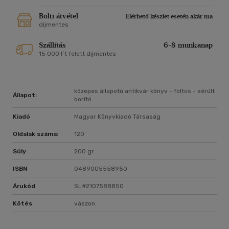
Bolti átvétel
Elérhető készlet esetén akár ma
díjmentes
Szállítás
6-8 munkanap
15 000 Ft felett díjmentes
közepes állapotú antikvár könyv - foltos - sérült
Állapot:
borító
Kiadó
Magyar Könyvkiadó Társaság
Oldalak száma:
120
Súly
200 gr
ISBN
0489005558950
Árukód
SL#2107588850
Kötés
vászon