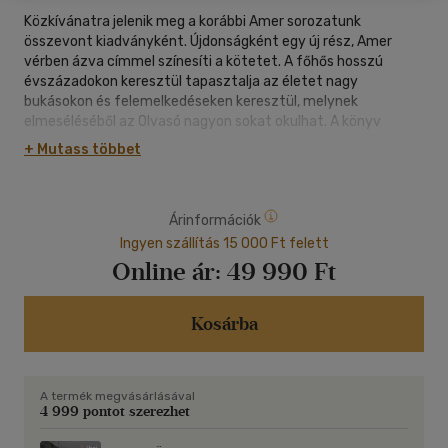
Közkívánatra jelenik meg a korábbi Amer sorozatunk
összevont kiadványként. Újdonságként egy új rész, Amer
vérben ázva címmel színesíti a kötetet. A főhős hosszú
évszázadokon keresztül tapasztalja az életet nagy
bukásokon és felemelkedéseken keresztül, melynek
elmeséléséből az Olvasó nagyon sokat okulhat. A könyv
mottója: "Igazodni a korlátokhoz vagy elutasítani őket,
+ Mutass többet
majdnem ugyanaz. Egyszerűen ne törődj velük! Ez az út."
Árinformációk
Ingyen szállítás 15 000 Ft felett
Online ár:
49 990 Ft
Kosárba
A termék megvásárlásával
4 999 pontot szerezhet