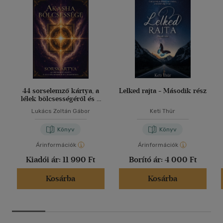
44 sorselemző kártya, a
Lelked rajta - Második rész
lélek bölcsességéről és a
harmóniáról
Lukács Zoltán Gábor
Keti Thür
Könyv
Könyv
Árinformációk
Árinformációk
Kiadói ár:
11 990 Ft
Borító ár:
4 000 Ft
Kosárba
Kosárba