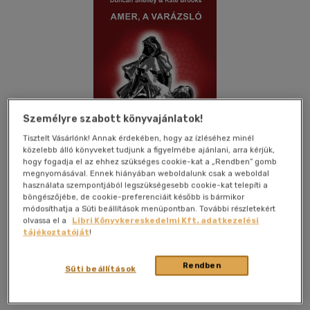
Személyre szabott könyvajánlatok!
Tisztelt Vásárlónk! Annak érdekében, hogy az ízléséhez minél
közelebb álló könyveket tudjunk a figyelmébe ajánlani, arra kérjük,
hogy fogadja el az ehhez szükséges cookie-kat a „Rendben” gomb
megnyomásával. Ennek hiányában weboldalunk csak a weboldal
használata szempontjából legszükségesebb cookie-kat telepíti a
böngészőjébe, de cookie-preferenciáit később is bármikor
módosíthatja a Süti beállítások menüpontban. További részletekért
Kívánságlistához adom
Megosztom
olvassa el a
Libri Könyvkereskedelmi Kft. adatkezelési
tájékoztatóját
!
Brooks Kiadó
|
2015
|
papír / puha kötés
|
440 oldal
Rendben
Süti beállítások