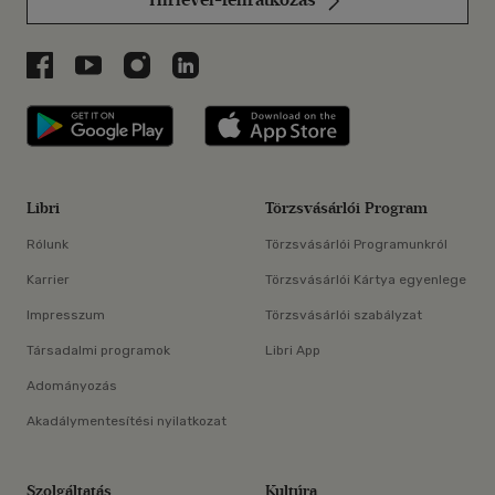
Libri a Facebookon
Libri a Youtube-on
Libri az Instagramon
Libri a LinkedInen
Libri applikáció Szerezd meg: Google P
Libri applikáció 
Libri
Törzsvásárlói Program
Rólunk
Törzsvásárlói Programunkról
Karrier
Törzsvásárlói Kártya egyenlege
Impresszum
Törzsvásárlói szabályzat
Társadalmi programok
Libri App
Adományozás
Akadálymentesítési nyilatkozat
Szolgáltatás
Kultúra