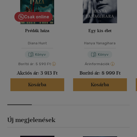
Csak online
Prédák háza
Egy kis élet
Diana Hunt
Hanya Yanagihara
Könyv
Könyv
Borító ár:
5 590 Ft
Árinformációk
Akciós ár:
3 913 Ft
Borító ár:
8 999 Ft
Kosárba
Kosárba
Új megjelenések