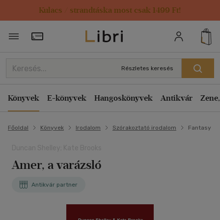
Kulacs / strandtáska most csak 1499 Ft!
Törzsvásárlói Kártya adatai
Részletes keresés
Könyvek
E-könyvek
Hangoskönyvek
Antikvár
Zene,
Főoldal
Könyvek
Irodalom
Szórakoztató irodalom
Fantasy
Duncan Shelley; Kate Brooks
Amer, a varázsló
Antikvár partner