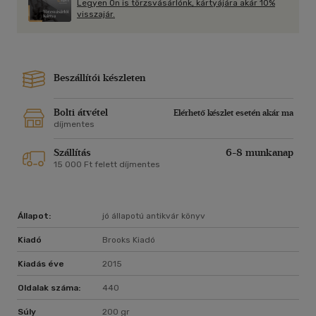
Legyen Ön is törzsvásárlónk, kártyájára akár 10%
visszajár.
Beszállítói készleten
Bolti átvétel
Elérhető készlet esetén akár ma
díjmentes
Szállítás
6-8 munkanap
15 000 Ft felett díjmentes
Állapot:
jó állapotú antikvár könyv
Kiadó
Brooks Kiadó
Kiadás éve
2015
Oldalak száma:
440
Súly
200 gr