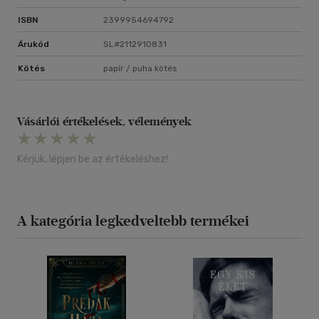
ISBN
2399954694792
Árukód
SL#2112910831
Kötés
papír / puha kötés
Vásárlói értékelések, vélemények
Kérjük, lépjen be az értékeléshez!
A kategória legkedveltebb termékei