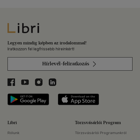
Libri
Legyen mindig képben az irodalommal!
Iratkozzon fel legfrissebb híreinkért!
Hírlevél-feliratkozás
Libri a Facebookon
Libri a Youtube-on
Libri az Instagramon
Libri a LinkedInen
Libri applikáció Szerezd meg: Google P
Libri applikáció 
Libri
Törzsvásárlói Program
Rólunk
Törzsvásárlói Programunkról