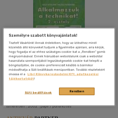
Személyre szabott könyvajánlatok!
Tisztelt Vásárlónk! Annak érdekében, hogy az ízléséhez minél
közelebb álló könyveket tudjunk a figyelmébe ajánlani, arra kérjük,
hogy fogadja el az ehhez szükséges cookie-kat a „Rendben” gomb
megnyomásával. Ennek hiányában weboldalunk csak a weboldal
használata szempontjából legszükségesebb cookie-kat telepíti a
böngészőjébe, de cookie-preferenciáit később is bármikor
módosíthatja a Süti beállítások menüpontban. További részletekért
olvassa el a
Libri Könyvkereskedelmi Kft. adatkezelési
tájékoztatóját
!
Kívánságlistához adom
Megosztom
Rendben
Süti beállítások
Ismeretlen
|
2002
|
papír / puha kötés