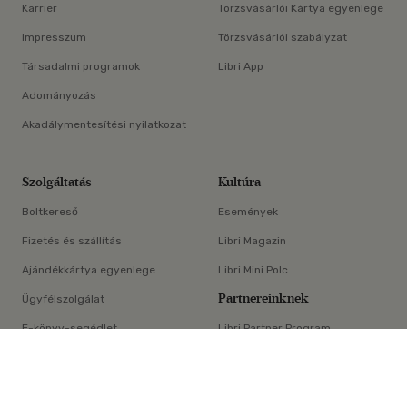
Karrier
Törzsvásárlói Kártya egyenlege
Impresszum
Törzsvásárlói szabályzat
Társadalmi programok
Libri App
Adományozás
Akadálymentesítési nyilatkozat
Szolgáltatás
Kultúra
Boltkereső
Események
Fizetés és szállítás
Libri Magazin
Ajándékkártya egyenlege
Libri Mini Polc
Partnereinknek
Ügyfélszolgálat
E-könyv-segédlet
Libri Partner Program
×
Elállási nyilatkozat
Médiaajánlat