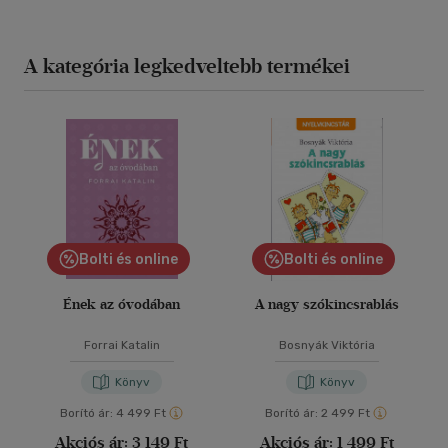
A kategória legkedveltebb termékei
Bolti és online
Bolti és online
Ének az óvodában
A nagy szókincsrablás
Forrai Katalin
Bosnyák Viktória
Könyv
Könyv
Borító ár:
4 499 Ft
Borító ár:
2 499 Ft
Akciós ár:
3 149 Ft
Akciós ár:
1 499 Ft