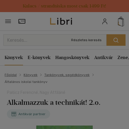
Kulacs / strandtáska most csak 1499 Ft!
Törzsvásárlói Kártya adatai
Részletes keresés
Könyvek
E-könyvek
Hangoskönyvek
Antikvár
Zene,
Főoldal
Könyvek
Tankönyvek, segédkönyvek
Általános iskolai tankönyv
Palócz Ferencné, Nagy Attiláné
Alkalmazzuk a technikát! 2.o.
Antikvár partner