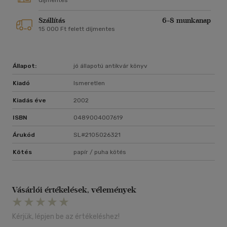
díjmentes
Szállítás
6-8 munkanap
15 000 Ft felett díjmentes
Állapot:
jó állapotú antikvár könyv
Kiadó
Ismeretlen
Kiadás éve
2002
ISBN
0489004007619
Árukód
SL#2105026321
Kötés
papír / puha kötés
Vásárlói értékelések, vélemények
Kérjük, lépjen be az értékeléshez!