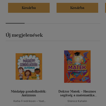
Kosárba
Kosárba
Új megjelenések
Másképp gondolkodók:
Doktor Matek - Hasznos
Autizmus
segítség a matematika
tanulásához
Katia Fredriksen
-
Yael
Slánicz Katalin
Rothman