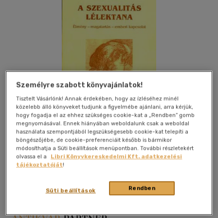
Személyre szabott könyvajánlatok!
Tisztelt Vásárlónk! Annak érdekében, hogy az ízléséhez minél
közelebb álló könyveket tudjunk a figyelmébe ajánlani, arra kérjük,
hogy fogadja el az ehhez szükséges cookie-kat a „Rendben” gomb
megnyomásával. Ennek hiányában weboldalunk csak a weboldal
használata szempontjából legszükségesebb cookie-kat telepíti a
böngészőjébe, de cookie-preferenciáit később is bármikor
módosíthatja a Süti beállítások menüpontban. További részletekért
Kívánságlistához adom
Megosztom
olvassa el a
Libri Könyvkereskedelmi Kft. adatkezelési
tájékoztatóját
!
Magyar Pszichológiai Társaság
|
1997
|
papír / puha kötés
|
Rendben
Süti beállítások
356 oldal