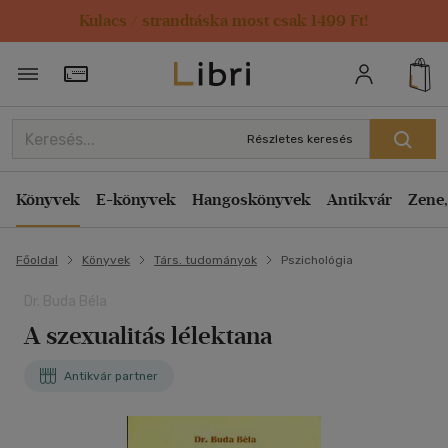
Kulacs / strandtáska most csak 1499 Ft!
Törzsvásárlói Kártya adatai
Részletes keresés
Könyvek
E-könyvek
Hangoskönyvek
Antikvár
Zene,
Főoldal
Könyvek
Társ. tudományok
Pszichológia
Dr. Buda Béla
A szexualitás lélektana
Antikvár partner