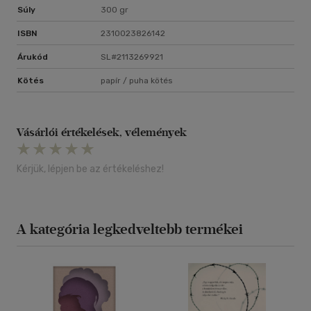
Súly
300 gr
ISBN
2310023826142
Árukód
SL#2113269921
Kötés
papír / puha kötés
Vásárlói értékelések, vélemények
Kérjük, lépjen be az értékeléshez!
A kategória legkedveltebb termékei