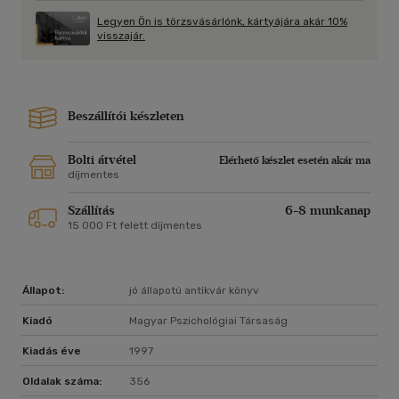
fajta összefoglalás. A szerző pszichiáter, pszichoterapeuta,
Legyen Ön is törzsvásárlónk, kártyájára akár 10%
számos szakterületen ismert könyvei, tudományos munkái
visszajár.
révén. Jelenleg a Semmelweis Orvostudományi Egyetem
Magatartástudományi Intézete munkatársa,
kommunikációelmélet, orvosi pszichológiát és orvosi
szociológiát tanít.
Beszállítói készleten
Bolti átvétel
Elérhető készlet esetén akár ma
díjmentes
Szállítás
6-8 munkanap
15 000 Ft felett díjmentes
Állapot:
jó állapotú antikvár könyv
Kiadó
Magyar Pszichológiai Társaság
Kiadás éve
1997
Oldalak száma:
356