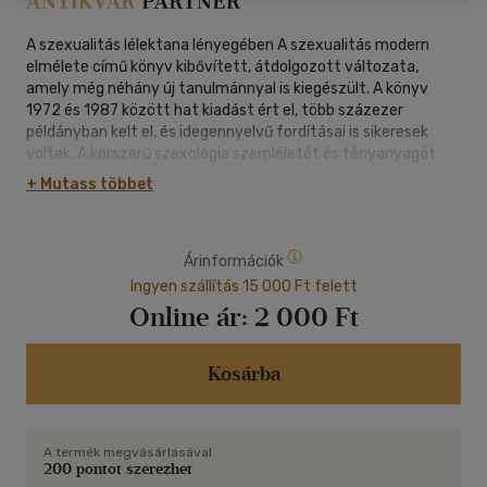
A szexualitás lélektana lényegében A szexualitás modern
elmélete című könyv kibővített, átdolgozott változata,
amely még néhány új tanulmánnyal is kiegészült. A könyv
1972 és 1987 között hat kiadást ért el, több százezer
példányban kelt el, és idegennyelvű fordításai is sikeresek
voltak. A korszerű szexológia szemléletét és tényanyagát
próbálta úgy összefoglalni, hogy az a művelt átlagolvasó
+ Mutass többet
számára is érthető legyen, de adjon szemléletet és ismeretet
az emberi szexualitás jelenségeivel és problémáival
kapcsolatba kerülő segítő szakembereknek, orvosoknak,
Árinformációk
pszichológusoknak, nevelőknek, stb. is. A könyv fogadtatása
mutatta, hogy ez a törekvés visszhangra talált. A szexualitás
Ingyen szállítás 15 000 Ft felett
lélektana is ugyanezt a célt tűzte ki maga elé, annál is inkább,
Online ár:
2 000 Ft
mert az emberi szexualitás terén sem a köztudat, sem a
szakemberek ismeretszintje az elmúlt évtizedekben nem
fejlődött kellőképpen. Nem tudni, konzervativizmus,
Kosárba
érdektelenség, az alaptudományok fejletlensége vagy más
ok alakította ezt így, de az mindenesetre nyilvánvaló, hogy a
szexualitással, szexuális kapcsolattal foglalkozó
A termék megvásárlásával
szakirodalmunk még mindig nagyon szegényes. Emiatt A
200 pontot szerezhet
szexualitás lélektana ma is aktuális, ezért szükséges az ilyen