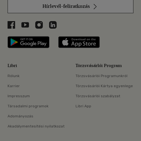
Hírlevél-feliratkozás
Libri a Facebookon
Libri a Youtube-on
Libri az Instagramon
Libri a LinkedInen
Libri applikáció Szerezd meg: Google P
Libri applikáció 
Libri
Törzsvásárlói Program
Rólunk
Törzsvásárlói Programunkról
Karrier
Törzsvásárlói Kártya egyenlege
Impresszum
Törzsvásárlói szabályzat
Társadalmi programok
Libri App
Adományozás
Akadálymentesítési nyilatkozat