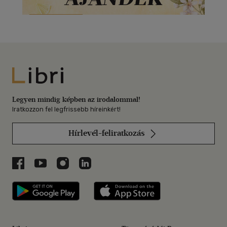
Libri
Legyen mindig képben az irodalommal!
Iratkozzon fel legfrissebb híreinkért!
Hírlevél-feliratkozás
Libri a Facebookon
Libri a Youtube-on
Libri az Instagramon
Libri a LinkedInen
Libri applikáció Szerezd meg: Google P
Libri applikáció 