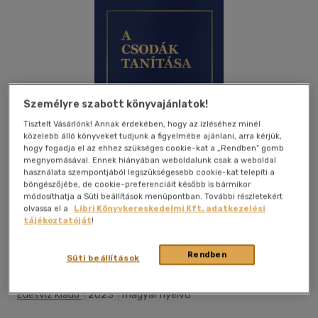
Személyre szabott könyvajánlatok!
Tisztelt Vásárlónk! Annak érdekében, hogy az ízléséhez minél
közelebb álló könyveket tudjunk a figyelmébe ajánlani, arra kérjük,
hogy fogadja el az ehhez szükséges cookie-kat a „Rendben” gomb
megnyomásával. Ennek hiányában weboldalunk csak a weboldal
használata szempontjából legszükségesebb cookie-kat telepíti a
böngészőjébe, de cookie-preferenciáit később is bármikor
módosíthatja a Süti beállítások menüpontban. További részletekért
olvassa el a
Libri Könyvkereskedelmi Kft. adatkezelési
tájékoztatóját
!
Beleolvasok
Kívánságlistához adom
Megosztom
Rendben
Süti beállítások
Édesvíz Kiadó
|
2023
|
magyar nyelvű