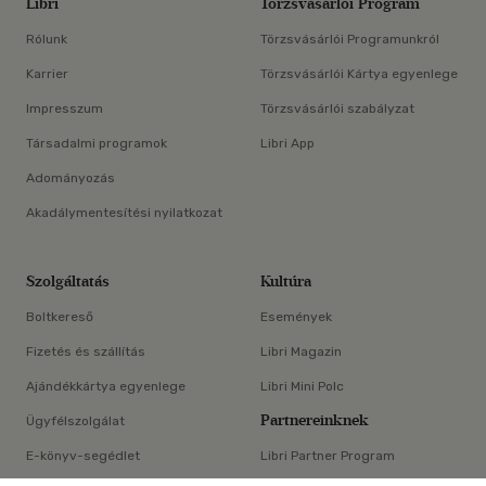
Libri
Törzsvásárlói Program
Rólunk
Törzsvásárlói Programunkról
Karrier
Törzsvásárlói Kártya egyenlege
Impresszum
Törzsvásárlói szabályzat
Társadalmi programok
Libri App
Adományozás
Akadálymentesítési nyilatkozat
Szolgáltatás
Kultúra
Boltkereső
Események
Fizetés és szállítás
Libri Magazin
Ajándékkártya egyenlege
Libri Mini Polc
Partnereinknek
Ügyfélszolgálat
E-könyv-segédlet
Libri Partner Program