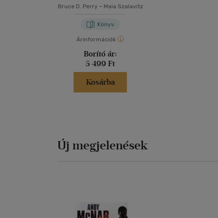
Bruce D. Perry
-
Maia Szalavitz
Könyv
Árinformációk
Borító ár:
5 499 Ft
Kosárba
Új megjelenések