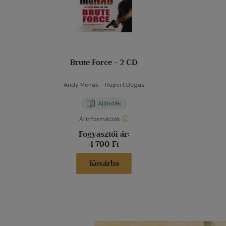
Brute Force - 2 CD
Andy Mcnab
-
Rupert Degas
Ajándék
Árinformációk
Fogyasztói ár:
4 790 Ft
Kosárba