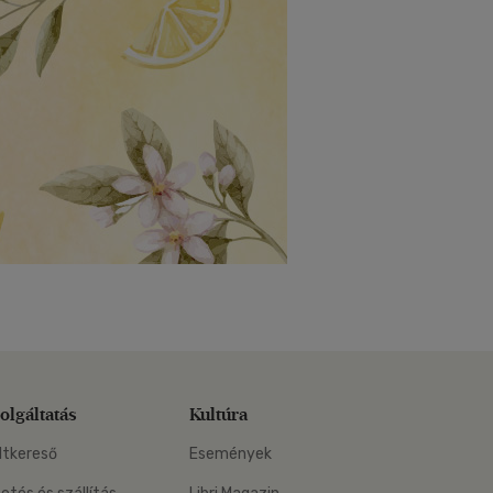
olgáltatás
Kultúra
ltkereső
Események