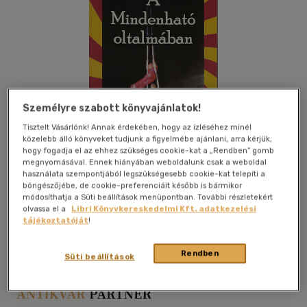
Személyre szabott könyvajánlatok!
Tisztelt Vásárlónk! Annak érdekében, hogy az ízléséhez minél
közelebb álló könyveket tudjunk a figyelmébe ajánlani, arra kérjük,
hogy fogadja el az ehhez szükséges cookie-kat a „Rendben” gomb
megnyomásával. Ennek hiányában weboldalunk csak a weboldal
használata szempontjából legszükségesebb cookie-kat telepíti a
böngészőjébe, de cookie-preferenciáit később is bármikor
módosíthatja a Süti beállítások menüpontban. További részletekért
olvassa el a
Libri Könyvkereskedelmi Kft. adatkezelési
Kívánságlistához adom
Megosztom
tájékoztatóját
!
Rendben
Süti beállítások
Evangéliumi Kiadó
|
2007
|
papír / puha kötés
|
88 oldal