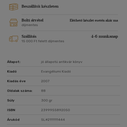
Beszállítói készleten
Bolti átvétel
Elérhető készlet esetén akár ma
díjmentes
Szállítás
4-6 munkanap
15 000 Ft felett díjmentes
Állapot:
jó állapotú antikvár könyv
Kiadó
Evangéliumi Kiadó
Kiadás éve
2007
Oldalak száma:
88
Súly
300 gr
ISBN
2399955892050
Árukód
SL#2111111444