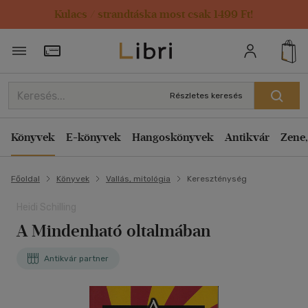
Kulacs / strandtáska most csak 1499 Ft!
Törzsvásárlói Kártya adatai
Részletes keresés
Könyvek
E-könyvek
Hangoskönyvek
Antikvár
Zene,
Főoldal
Könyvek
Vallás, mitológia
Kereszténység
Heidi Schilling
A Mindenható oltalmában
Antikvár partner