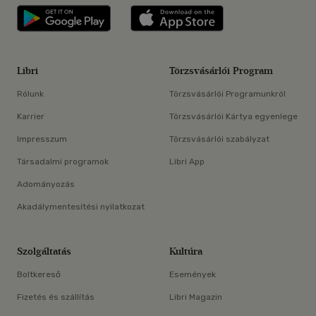
Libri applikáció Szerezd meg: Google P
Libri applikáció 
Libri
Törzsvásárlói Program
Rólunk
Törzsvásárlói Programunkról
Karrier
Törzsvásárlói Kártya egyenlege
Impresszum
Törzsvásárlói szabályzat
Társadalmi programok
Libri App
Adományozás
Akadálymentesítési nyilatkozat
Szolgáltatás
Kultúra
Boltkereső
Események
Fizetés és szállítás
Libri Magazin