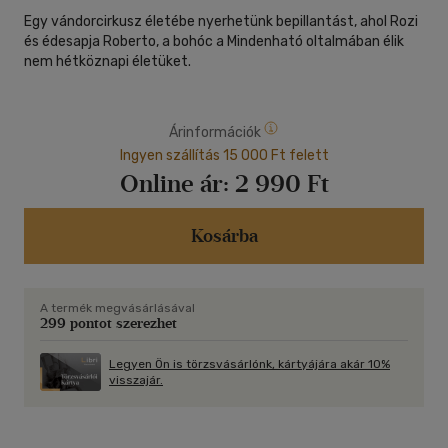
Egy vándorcirkusz életébe nyerhetünk bepillantást, ahol Rozi
és édesapja Roberto, a bohóc a Mindenható oltalmában élik
nem hétköznapi életüket.
Árinformációk
Ingyen szállítás 15 000 Ft felett
Online ár:
2 990 Ft
Kosárba
A termék megvásárlásával
299 pontot szerezhet
Legyen Ön is törzsvásárlónk, kártyájára akár 10%
visszajár.