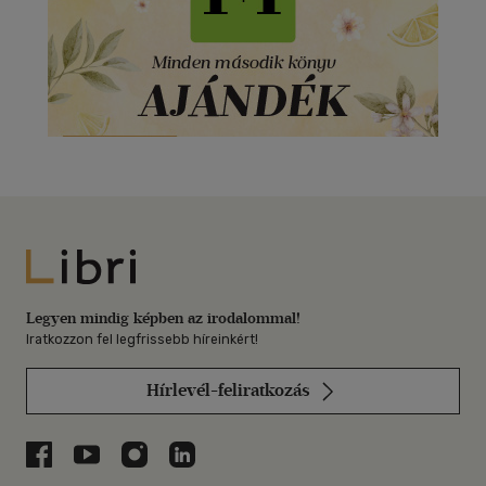
Libri
Legyen mindig képben az irodalommal!
Iratkozzon fel legfrissebb híreinkért!
Hírlevél-feliratkozás
Libri a Facebookon
Libri a Youtube-on
Libri az Instagramon
Libri a LinkedInen