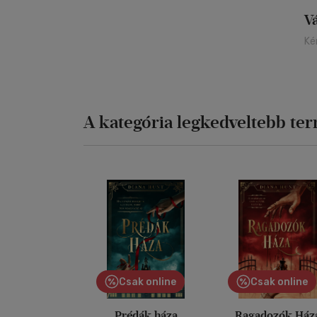
V
Ké
A kategória legkedveltebb te
Csak online
Csak online
Prédák háza
Ragadozók Ház