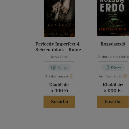
Perfectly Imperfect 4. -
Rozsdaerdő
Sebzett titkok - Ruined
secrets
Neva Altaj
Anders de la Motte
Könyv
Könyv
Árinformációk
Árinformációk
Kiadói ár:
Kiadói ár:
5 999 Ft
5 990 Ft
Kosárba
Kosárba