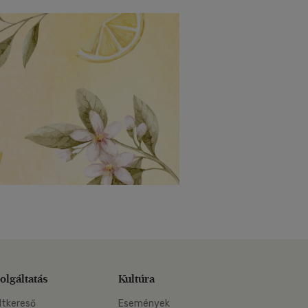
olgáltatás
Kultúra
ltkereső
Események