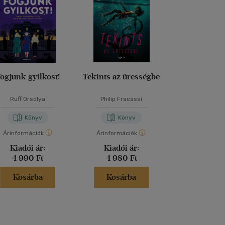
ogjunk gyilkost!
Tekints az ürességbe
Vidéki bűn
Ruff Orsolya
Philip Fracassi
Agatha Chr
Könyv
Könyv
Kön
Árinformációk
Árinformációk
Árinformáci
Kiadói ár:
Kiadói ár:
Kiadói 
4 990 Ft
4 980 Ft
5 999 
Kosárba
Kosárba
Kosár