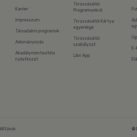
Törzsvásárlói
Karrier
Fi
Programunkról
Impresszum
Aj
Törzsvásárlói Kártya
eg
egyenlege
Társadalmi programok
Üg
Törzsvásárlói
Adományozás
szabályzat
E-
Akadálymentesítési
Libri App
nyilatkozat
El
eg: Google Play
 applikáció Letölthető az App Store-ból
állítások
© 