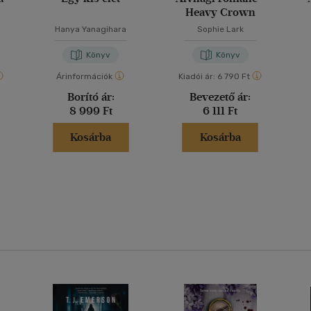
Heavy Crown
Hanya Yanagihara
Sophie Lark
Könyv
Könyv
Árinformációk
Kiadói ár:
6 790 Ft
Borító ár:
Bevezető ár:
8 999 Ft
6 111 Ft
Kosárba
Kosárba