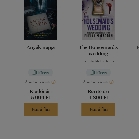
Anyák napja
The Housemaid's
F
wedding
Freida McFadden
Könyv
Könyv
Árinformációk
Árinformációk
Kiadói ár:
Borító ár:
5 999 Ft
4 890 Ft
Kosárba
Kosárba