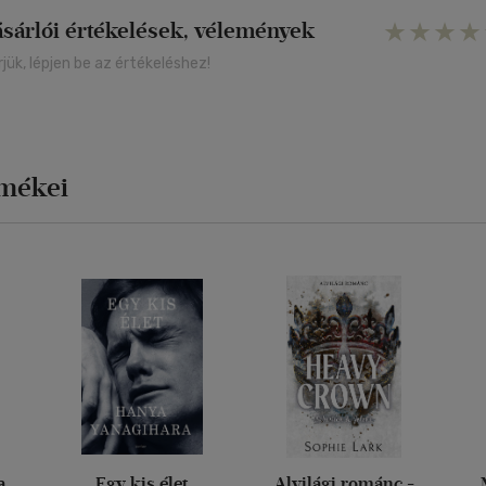
ásárlói értékelések, vélemények
rjük, lépjen be az értékeléshez!
rmékei
a
Egy kis élet
Alvilági románc -