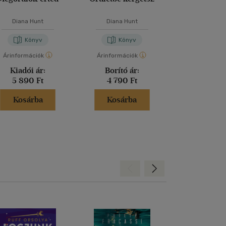
Diana Hunt
Diana Hunt
Fredrik Ba
Könyv
Könyv
Kön
Árinformációk
Árinformációk
Árinformáci
Kiadói ár:
Borító ár:
Kiadói 
5 890 Ft
4 790 Ft
6 290 
Kosárba
Kosárba
Kosár
Hátra
Előre