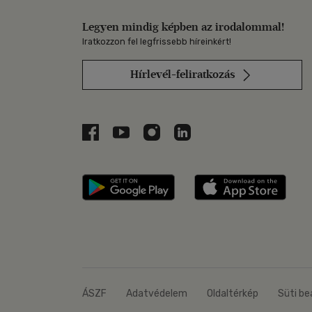
Legyen mindig képben az irodalommal!
Iratkozzon fel legfrissebb híreinkért!
Hírlevél-feliratkozás
Libri a Facebookon
Libri a Youtube-on
Libri az Instagramon
Libri a LinkedInen
Libri applikáció Szerezd m
Libri
ÁSZF
Adatvédelem
Oldaltérkép
Süti be