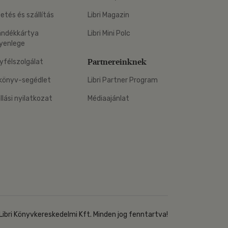
zetés és szállítás
Libri Magazin
ándékkártya
Libri Mini Polc
yenlege
Partnereinknek
yfélszolgálat
könyv-segédlet
Libri Partner Program
állási nyilatkozat
Médiaajánlat
Libri Könyvkereskedelmi Kft. Minden jog fenntartva!