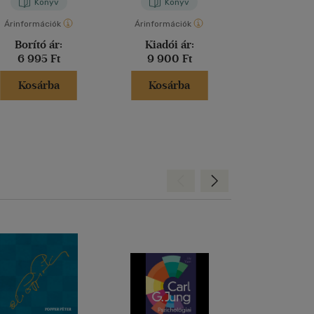
Könyv
Könyv
Kön
Árinformációk
Árinformációk
Árinformáci
Borító ár:
Kiadói ár:
Borító 
6 995 Ft
9 900 Ft
6 800 
Kosárba
Kosárba
Kosár
Hátra
Előre