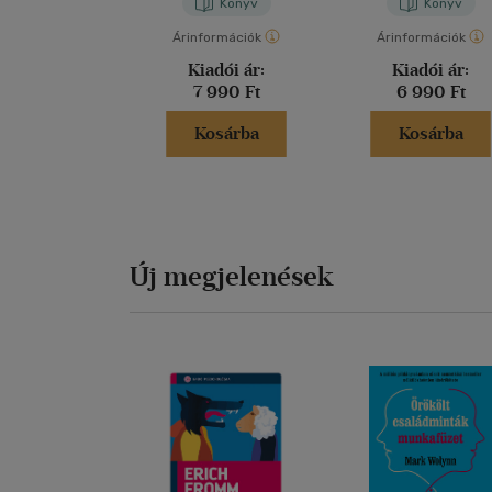
Könyv
Könyv
Árinformációk
Árinformációk
Kiadói ár:
Kiadói ár:
7 990 Ft
6 990 Ft
Kosárba
Kosárba
Új megjelenések