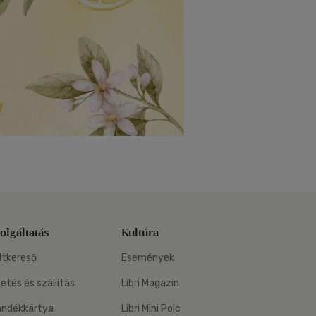
olgáltatás
Kultúra
ltkereső
Események
zetés és szállítás
Libri Magazin
ándékkártya
Libri Mini Polc