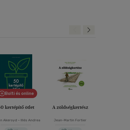
Hátra
Előre
Bolti és online
0 kertépítő ötlet
A zöldségkertész
Ásásmen
kertészk
n Akeroyd
-
Illés Andrea
Jean-Martin Fortier
Charlie Nar