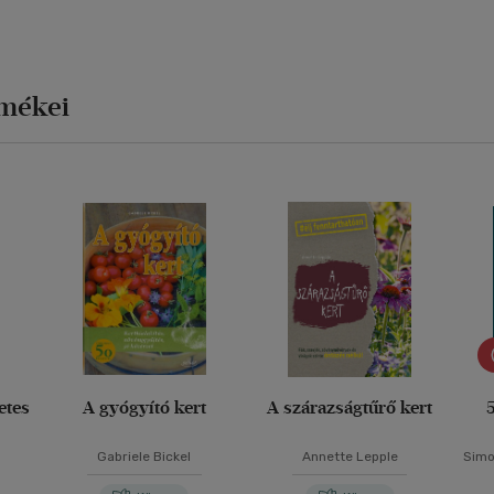
rmékei
etes
A gyógyító kert
A szárazságtűrő kert
5
Gabriele Bickel
Annette Lepple
Simo