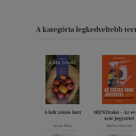
A kategória legkedveltebb te
A kék zónás kert
tRENDrakó - Az ec
srác jegyzetei
Király Béla
Bartus Marcell