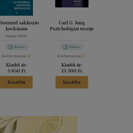
 Istennel sakkozás
Carl G. Jung
Diploma dió
kockázata
Pszichológiai tesztje
Pszichol
Popper Péter
Könyv
Könyv
Kön
Árinformációk
Árinformációk
Árinformáci
Kiadói ár:
Kiadói ár:
Kiadói 
3 850 Ft
13 300 Ft
13 300 
Kosárba
Kosárba
Kosár