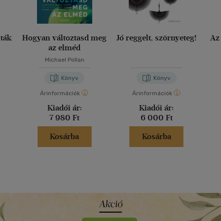
nták
Hogyan változtasd meg
Jó reggelt, szörnyeteg!
Az
az elméd
Michael Pollan
Könyv
Könyv
Árinformációk
Árinformációk
Kiadói ár:
Kiadói ár:
7 980 Ft
6 000 Ft
Kosárba
Kosárba