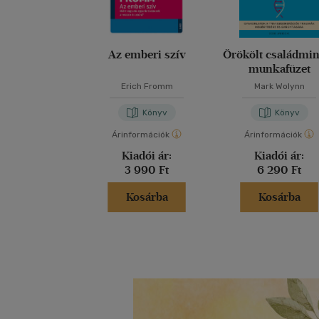
Az emberi szív
Örökölt családmi
munkafüzet
Erich Fromm
Mark Wolynn
Könyv
Könyv
Árinformációk
Árinformációk
Kiadói ár:
Kiadói ár:
3 990 Ft
6 290 Ft
Kosárba
Kosárba