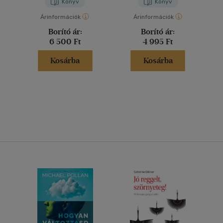
Könyv
Könyv
Árinformációk
Árinformációk
Borító ár:
Borító ár:
6 500 Ft
4 995 Ft
Kosárba
Kosárba