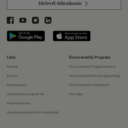
Hírlevél-feliratkozás
Libri a Facebookon
Libri a Youtube-on
Libri az Instagramon
Libri a LinkedInen
Libri applikáció Szerezd meg: Google P
Libri applikáció 
Libri
Törzsvásárlói Program
Rólunk
Törzsvásárlói Programunkról
Karrier
Törzsvásárlói Kártya egyenlege
Impresszum
Törzsvásárlói szabályzat
Társadalmi programok
Libri App
Adományozás
Akadálymentesítési nyilatkozat