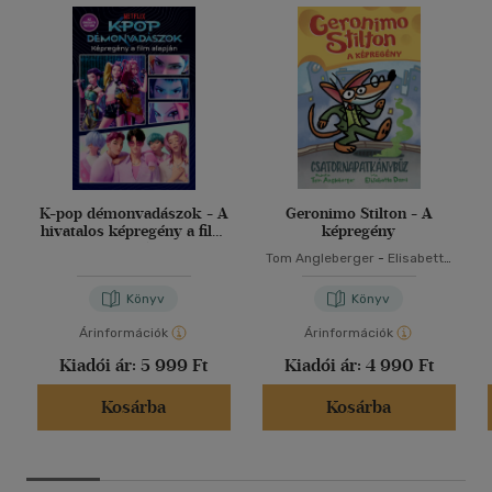
K-pop démonvadászok - A
Geronimo Stilton - A
hivatalos képregény a film
képregény
alapján
Tom Angleberger
-
Elisabetta
Dami
Könyv
Könyv
Árinformációk
Árinformációk
Kiadói ár:
5 999 Ft
Kiadói ár:
4 990 Ft
Kosárba
Kosárba