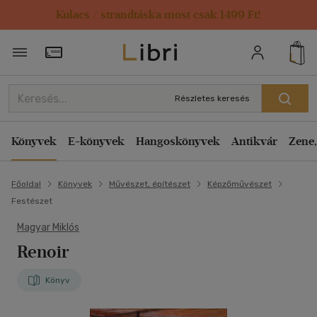
Kulacs / strandtáska most csak 1499 Ft!
Törzsvásárlói Kártya adatai
Részletes keresés
Könyvek
E-könyvek
Hangoskönyvek
Antikvár
Zene,
Főoldal
Könyvek
Művészet, építészet
Képzőművészet
Festészet
Magyar Miklós
Renoir
Könyv