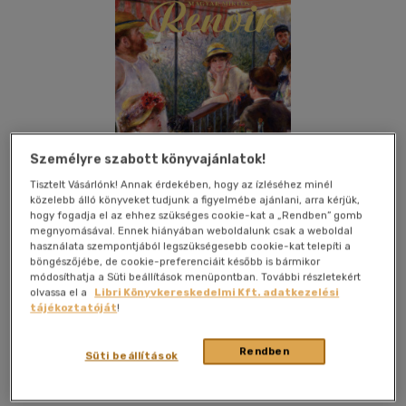
Személyre szabott könyvajánlatok!
Tisztelt Vásárlónk! Annak érdekében, hogy az ízléséhez minél
közelebb álló könyveket tudjunk a figyelmébe ajánlani, arra kérjük,
hogy fogadja el az ehhez szükséges cookie-kat a „Rendben” gomb
megnyomásával. Ennek hiányában weboldalunk csak a weboldal
használata szempontjából legszükségesebb cookie-kat telepíti a
böngészőjébe, de cookie-preferenciáit később is bármikor
módosíthatja a Süti beállítások menüpontban. További részletekért
olvassa el a
Libri Könyvkereskedelmi Kft. adatkezelési
Kívánságlistához adom
Megosztom
tájékoztatóját
!
Rendben
Süti beállítások
Napkút Kiadó Kft
|
2026
|
magyar nyelvű
|
keménytábla,
védőborító
|
250 oldal