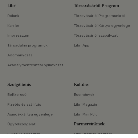
Libri
Törzsvásárlói Program
Rólunk
Törzsvásárlói Programunkról
Karrier
Törzsvásárlói Kártya egyenlege
Impresszum
Törzsvásárlói szabályzat
Társadalmi programok
Libri App
Adományozás
Akadálymentesítési nyilatkozat
Szolgáltatás
Kultúra
Boltkereső
Események
Fizetés és szállítás
Libri Magazin
Ajándékkártya egyenlege
Libri Mini Polc
Partnereinknek
Ügyfélszolgálat
E-könyv-segédlet
Libri Partner Program