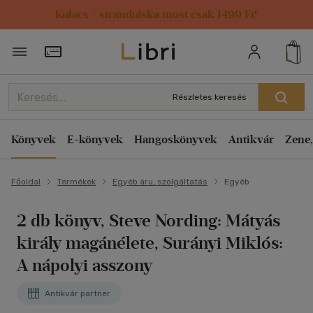
Kulacs / strandtáska most csak 1499 Ft!
Törzsvásárlói Kártya adatai
Részletes keresés
Könyvek
E-könyvek
Hangoskönyvek
Antikvár
Zene,
Főoldal
Termékek
Egyéb áru, szolgáltatás
Egyéb
2 db könyv, Steve Nording: Mátyás
király magánélete, Surányi Miklós:
A nápolyi asszony
Antikvár partner