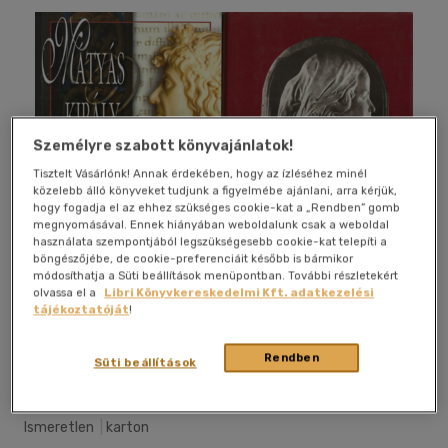
Személyre szabott könyvajánlatok!
Tisztelt Vásárlónk! Annak érdekében, hogy az ízléséhez minél
közelebb álló könyveket tudjunk a figyelmébe ajánlani, arra kérjük,
hogy fogadja el az ehhez szükséges cookie-kat a „Rendben” gomb
megnyomásával. Ennek hiányában weboldalunk csak a weboldal
használata szempontjából legszükségesebb cookie-kat telepíti a
böngészőjébe, de cookie-preferenciáit később is bármikor
módosíthatja a Süti beállítások menüpontban. További részletekért
olvassa el a
Libri Könyvkereskedelmi Kft. adatkezelési
tájékoztatóját
!
Kívánságlistához adom
Megosztom
Rendben
Süti beállítások
Ismeretlen
|
karton