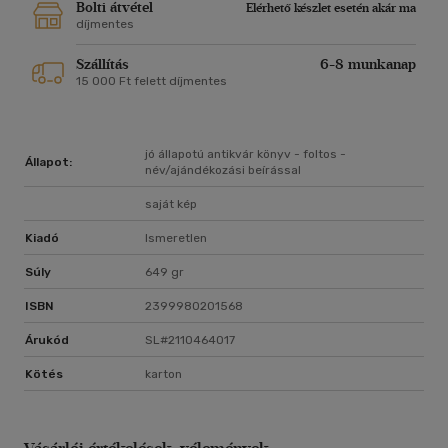
Bolti átvétel
Elérhető készlet esetén akár ma
díjmentes
Szállítás
6-8 munkanap
15 000 Ft felett díjmentes
jó állapotú antikvár könyv - foltos -
Állapot:
név/ajándékozási beírással
saját kép
Kiadó
Ismeretlen
Súly
649 gr
ISBN
2399980201568
Árukód
SL#2110464017
Kötés
karton