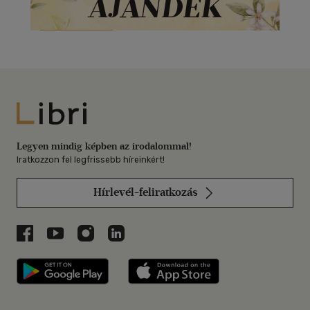
Libri
Legyen mindig képben az irodalommal!
Iratkozzon fel legfrissebb híreinkért!
Hírlevél-feliratkozás
Libri a Facebookon
Libri a Youtube-on
Libri az Instagramon
Libri a LinkedInen
Libri applikáció Szerezd meg: Google P
Libri applikáció 