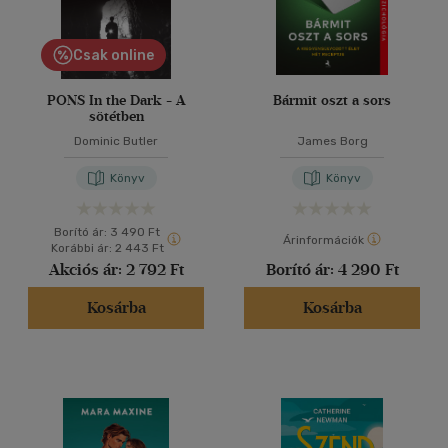
Csak online
PONS In the Dark - A
Bármit oszt a sors
sötétben
Dominic Butler
James Borg
Könyv
Könyv
Borító ár:
3 490 Ft
Árinformációk
Korábbi ár:
2 443 Ft
Akciós ár:
2 792 Ft
Borító ár:
4 290 Ft
Kosárba
Kosárba