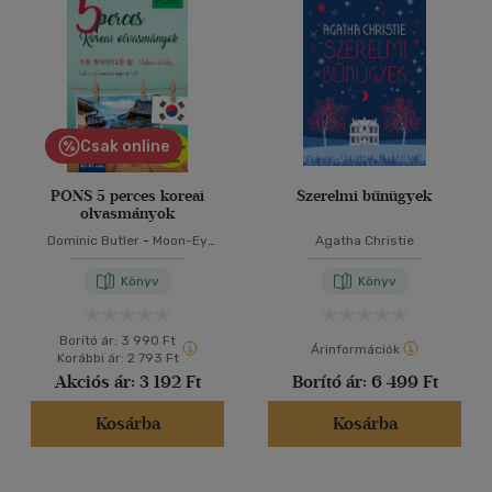
Csak online
PONS 5 perces koreai
Szerelmi bűnügyek
olvasmányok
Dominic Butler
-
Moon-Ey
Agatha Christie
Song
Könyv
Könyv
Borító ár:
3 990 Ft
Árinformációk
Korábbi ár:
2 793 Ft
Akciós ár:
3 192 Ft
Borító ár:
6 499 Ft
Kosárba
Kosárba