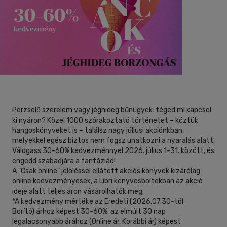
(3)
14 - 18 év
(37)
40 db / oldal
mind
(74)
Gyermek és ifjúsági
(8)
Alkalmaz
Felnőtt
(845)
Nyelv szerint
Magyar
(882)
Perzselő szerelem vagy jéghideg bűnügyek: téged mi kapcsol
ki nyáron? Közel 1000 szórakoztató történetet – köztük
hangoskönyveket is – találsz nagy júliusi akciónkban,
Angol
(77)
melyekkel egész biztos nem fogsz unatkozni a nyaralás alatt.
Magyar-angol, angol-magyar
Válogass 30-60% kedvezménnyel 2026. július 1-31. között, és
(1)
engedd szabadjára a fantáziád!
Magyar-koreai
(1)
A "Csak online" jelöléssel ellátott akciós könyvek kizárólag
online kedvezményesek, a Libri könyvesboltokban az akció
Német
(1)
ideje alatt teljes áron vásárolhatók meg.
Olasz
(1)
*A kedvezmény mértéke az Eredeti
(2026.07.30-tól
Borító)
árhoz képest 30-60%, az elmúlt 30 nap
Spanyol
(1)
legalacsonyabb árához (Online ár, Korábbi ár) képest