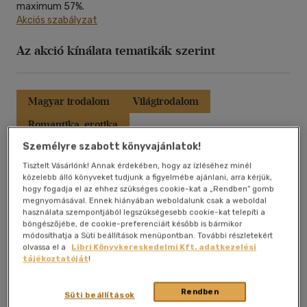
maximum 57%.
Akciós szabályzat
Alkalmaz
Az akció kínálata tematikák szerint
Magyar irodalom
Világirodalom
Romantika, erotika
Személyre szabott könyvajánlatok!
Krimi, fantasy, szórakoztató irodalom
Tisztelt Vásárlónk! Annak érdekében, hogy az ízléséhez minél
Idegen nyelvű könyvek
Ifjúsági irodalom
közelebb álló könyveket tudjunk a figyelmébe ajánlani, arra kérjük,
hogy fogadja el az ehhez szükséges cookie-kat a „Rendben” gomb
Ismeretterjesztők
Teljes lista
megnyomásával. Ennek hiányában weboldalunk csak a weboldal
használata szempontjából legszükségesebb cookie-kat telepíti a
böngészőjébe, de cookie-preferenciáit később is bármikor
módosíthatja a Süti beállítások menüpontban. További részletekért
Az akció teljes kínálata
olvassa el a
Libri Könyvkereskedelmi Kft. adatkezelési
tájékoztatóját
!
Rendben
Süti beállítások