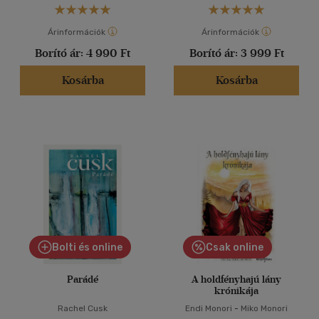
Árinformációk
Árinformációk
Borító ár:
4 990 Ft
Borító ár:
3 999 Ft
Kosárba
Kosárba
Bolti és online
Csak online
Parádé
A holdfényhajú lány
krónikája
Rachel Cusk
Endi Monori
-
Miko Monori