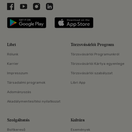
Libri a Facebookon
Libri a Youtube-on
Libri az Instagramon
Libri a LinkedInen
Libri applikáció Szerezd meg: Google P
Libri applikáció 
Libri
Törzsvásárlói Program
Rólunk
Törzsvásárlói Programunkról
Karrier
Törzsvásárlói Kártya egyenlege
Impresszum
Törzsvásárlói szabályzat
Társadalmi programok
Libri App
Adományozás
Akadálymentesítési nyilatkozat
Szolgáltatás
Kultúra
Boltkereső
Események