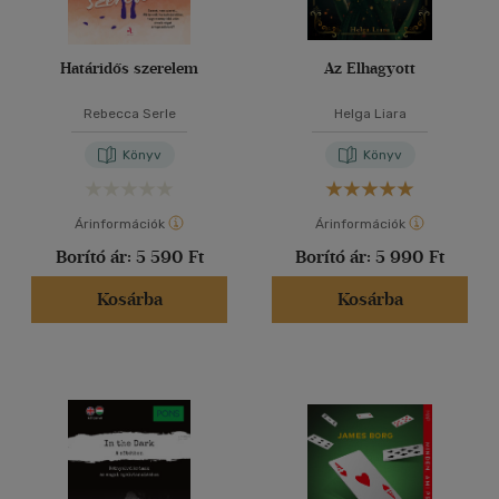
Határidős szerelem
Az Elhagyott
Rebecca Serle
Helga Liara
Könyv
Könyv
Árinformációk
Árinformációk
Borító ár:
5 590 Ft
Borító ár:
5 990 Ft
Kosárba
Kosárba