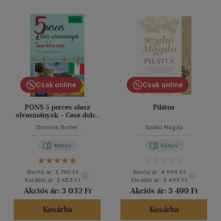
Csak online
Csak online
PONS 5 perces olasz
Pilátus
olvasmányok - Casa dolce
casa
Dominic Butler
Szabó Magda
Könyv
Könyv
Borító ár:
3 790 Ft
Borító ár:
4 999 Ft
Korábbi ár:
2 653 Ft
Korábbi ár:
3 499 Ft
Akciós ár:
3 032 Ft
Akciós ár:
3 499 Ft
Kosárba
Kosárba