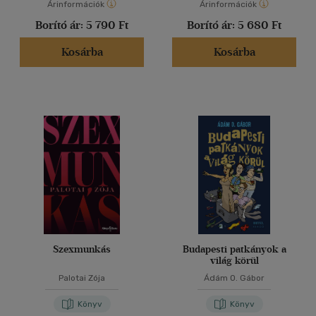
Árinformációk
Árinformációk
Borító ár:
5 790 Ft
Borító ár:
5 680 Ft
Kosárba
Kosárba
Szexmunkás
Budapesti patkányok a
világ körül
Palotai Zója
Ádám O. Gábor
Könyv
Könyv