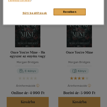
tájékoztatóját
!
Összesen
2
db
40 db / oldal
Rendben
Süti beállítások
Alkalmaz
Once You're Mine - Ha
Once You're Mine
egyszer az enyém vagy
Morgan Bridges
Morgan Bridges
E-könyv
Könyv
Árinformációk
Árinformációk
Online ár:
4 990 Ft
Borító ár:
5 990 Ft
Kosárba
Kosárba