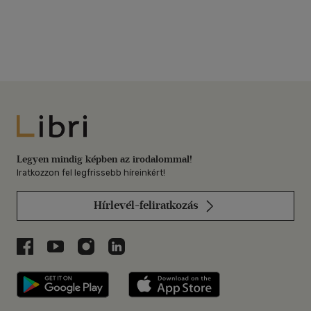
Libri
Legyen mindig képben az irodalommal!
Iratkozzon fel legfrissebb híreinkért!
Hírlevél-feliratkozás
Libri a Facebookon
Libri a Youtube-on
Libri az Instagramon
Libri a LinkedInen
Libri applikáció Szerezd meg: Google P
Libri applikáció 