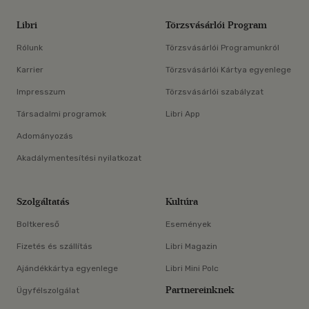
Libri
Törzsvásárlói Program
Rólunk
Törzsvásárlói Programunkról
Karrier
Törzsvásárlói Kártya egyenlege
Impresszum
Törzsvásárlói szabályzat
Társadalmi programok
Libri App
Adományozás
Akadálymentesítési nyilatkozat
Szolgáltatás
Kultúra
Boltkereső
Események
Fizetés és szállítás
Libri Magazin
Ajándékkártya egyenlege
Libri Mini Polc
Partnereinknek
Ügyfélszolgálat