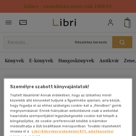
Kulacs / strandtáska most csak 1499 Ft!
Rendezés
Törzsvásárlói Kártya adatai
Rendezés
Kiadás éve szerint csökkenő
Részletes keresés
Kiadás éve szerint növekvő
Ár szerint csökkenő
Könyvek
E-könyvek
Hangoskönyvek
Antikvár
Zene,
Ár szerint növekvő
Morgan Bridges
Eladott darabszám szerint csökkenő
Személyre szabott könyvajánlatok!
Eladott darabszám szerint növekvő
Tisztelt Vásárlónk! Annak érdekében, hogy az ízléséhez minél
Cím szerint A-Z
közelebb álló könyveket tudjunk a figyelmébe ajánlani, arra kérjük,
Művei
hogy fogadja el az ehhez szükséges cookie-kat a „Rendben” gomb
Szerző szerint A-Z
megnyomásával. Ennek hiányában weboldalunk csak a weboldal
használata szempontjából legszükségesebb cookie-kat telepíti a
Szűrés
Rendezés
böngészőjébe, de cookie-preferenciáit később is bármikor
Megjelenítés
módosíthatja a Süti beállítások menüpontban. További részletekért
olvassa el a
Libri Könyvkereskedelmi Kft. adatkezelési
20 db / oldal