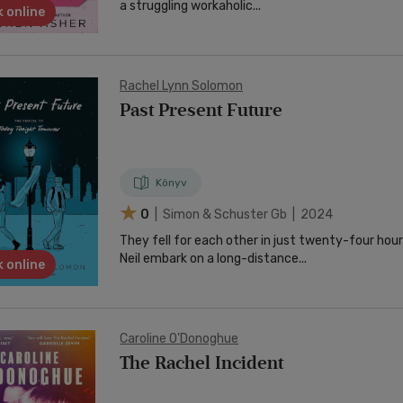
a struggling workaholic...
 online
Rachel Lynn Solomon
Past Present Future
Könyv
0
| Simon & Schuster Gb | 2024
They fell for each other in just twenty-four ho
Neil embark on a long-distance...
 online
Caroline O'Donoghue
The Rachel Incident