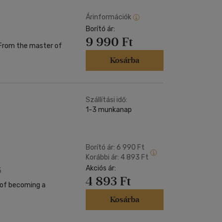
Árinformációk
Borító ár:
9 990 Ft
Kosárba
Szállítási idő:
1-3 munkanap
Borító ár:
6 990 Ft
Korábbi ár:
4 893 Ft
Akciós ár:
5
4 893 Ft
 of becoming a
Kosárba