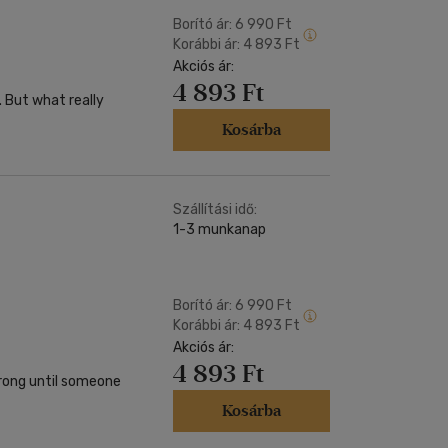
Borító ár:
6 990 Ft
Korábbi ár:
4 893 Ft
Akciós ár:
4 893 Ft
 But what really
Kosárba
Szállítási idő:
1-3 munkanap
Borító ár:
6 990 Ft
Korábbi ár:
4 893 Ft
Akciós ár:
4 893 Ft
wrong until someone
Kosárba