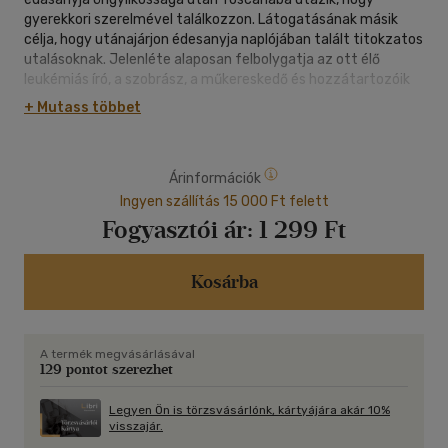
gyerekkori szerelmével találkozzon. Látogatásának másik
célja, hogy utánajárjon édesanyja naplójában talált titokzatos
utalásoknak. Jelenléte alaposan felbolygatja az ott élő
leukémiás író, a szobrász, a műkereskedő és hozzátartozóik
lakta, unalomba fulladó művésztanya életét.
+ Mutass többet
16 éven aluliaknak nem ajánlott. F/8698/J
Árinformációk
Ingyen szállítás 15 000 Ft felett
Fogyasztói ár:
1 299 Ft
Kosárba
A termék megvásárlásával
129 pontot szerezhet
Legyen Ön is törzsvásárlónk, kártyájára akár 10%
visszajár.