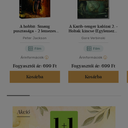
A hobbit: Smaug
A Karib-tenger kalózai 2. -
pusztasága - 2 lemezes
Holtak kincse (Egylemezes
változat - DVD
változat) - DVD
Peter Jackson
Gore Verbinski
Film
Film
Árinformációk
Árinformációk
Fogyasztói ár:
699 Ft
Fogyasztói ár:
699 Ft
Kosárba
Kosárba