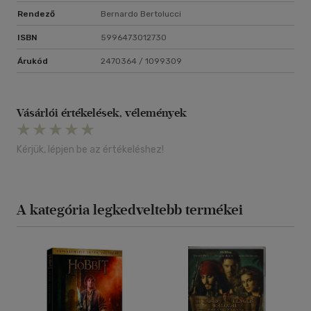
Rendező
Bernardo Bertolucci
ISBN
5996473012730
Árukód
2470364 / 1099309
Vásárlói értékelések, vélemények
Kérjük, lépjen be az értékeléshez!
A kategória legkedveltebb termékei