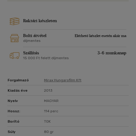
Raktári készleten
Bolti átvétel
Elérhető készlet esetén akár ma
díjmentes
Szállítás
3-6 munkanap
15 000 Ft felett díjmentes
Forgalmazó
Mirax Hungarofilm Kft
Kiadás éve
2013
Nyelv
MAGYAR
Hossz:
114 perc
Borító
TOK
Súly
80 gr