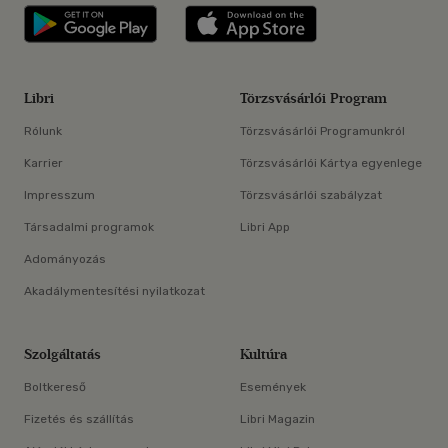
Libri applikáció Szerezd meg: Google P
Libri applikáció 
Libri
Törzsvásárlói Program
Rólunk
Törzsvásárlói Programunkról
Karrier
Törzsvásárlói Kártya egyenlege
Impresszum
Törzsvásárlói szabályzat
Társadalmi programok
Libri App
Adományozás
Akadálymentesítési nyilatkozat
Szolgáltatás
Kultúra
Boltkereső
Események
Fizetés és szállítás
Libri Magazin