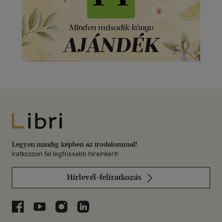
Libri
Legyen mindig képben az irodalommal!
Iratkozzon fel legfrissebb híreinkért!
Hírlevél-feliratkozás
Libri a Facebookon
Libri a Youtube-on
Libri az Instagramon
Libri a LinkedInen