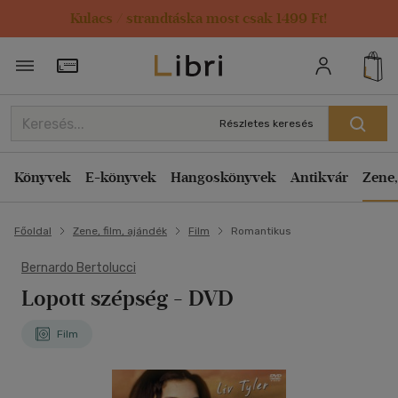
Kulacs / strandtáska most csak 1499 Ft!
Törzsvásárlói Kártya adatai
Részletes keresés
Könyvek
E-könyvek
Hangoskönyvek
Antikvár
Zene,
Főoldal
Zene, film, ajándék
Film
Romantikus
Bernardo Bertolucci
Lopott szépség - DVD
Film