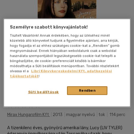
Személyre szabott könyvajánlatok!
Tisztelt Vásárlónk! Annak érdekében, hogy az ízléséhez minél
közelebb álló könyveket tudjunk a figyelmébe ajánlani, arra kérjük,
hogy fogadja el az ehhez szükséges cookie-kat a „Rendben” gomb
megnyomásával. Ennek hiányában weboldalunk csak a weboldal
használata szempontjából legszükségesebb cookie-kat telepíti a
böngészőjébe, de cookie-preferenciáit később is bármikor
módosíthatja a Süti beállítások menüpontban. További részletekért
olvassa el a
Libri Könyvkereskedelmi Kft. adatkezelési
tájékoztatóját
!
Rendben
Süti beállítások
Kívánságlistához adom
Megosztom
Mirax Hungarofilm Kft
|
2013
|
magyar nyelvű
|
tok
|
114 perc
A tizenkilenc éves, gyönyörű amerikai lány, Lucy (LIV TYLER)
édasanyja öngyilkossága után Toscanába utazik, hogy