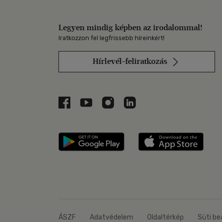
Legyen mindig képben az irodalommal!
Iratkozzon fel legfrissebb híreinkért!
Hírlevél-feliratkozás
Libri a Facebookon
Libri a Youtube-on
Libri az Instagramon
Libri a LinkedInen
Libri applikáció Szerezd m
Libri
ÁSZF
Adatvédelem
Oldaltérkép
Süti be