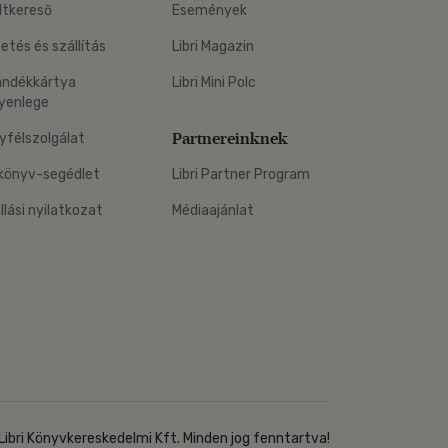
ltkereső
Események
zetés és szállítás
Libri Magazin
ándékkártya
Libri Mini Polc
yenlege
Partnereinknek
yfélszolgálat
könyv-segédlet
Libri Partner Program
állási nyilatkozat
Médiaajánlat
Libri Könyvkereskedelmi Kft. Minden jog fenntartva!