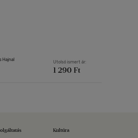
 Hajnal
Utolsó ismert ár:
1 290 Ft
olgáltatás
Kultúra