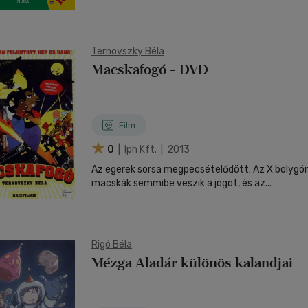
Ternovszky Béla
Macskafogó - DVD
Film
0
| Iph Kft. | 2013
Az egerek sorsa megpecsételődött. Az X bolygó
macskák semmibe veszik a jogot, és az...
Rigó Béla
Mézga Aladár különös kalandjai