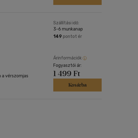
Szállítási idő:
3-6 munkanap
149
pontot ér
Árinformációk
Fogyasztói ár:
1 499 Ft
n a vérszomjas
Kosárba