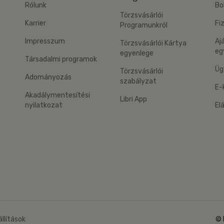
Rólunk
Bo
Törzsvásárlói
Karrier
Fi
Programunkról
Impresszum
Aj
Törzsvásárlói Kártya
eg
egyenlege
Társadalmi programok
Üg
Törzsvásárlói
Adományozás
szabályzat
E-
Akadálymentesítési
Libri App
nyilatkozat
El
eg: Google Play
 applikáció Letölthető az App Store-ból
állítások
© 