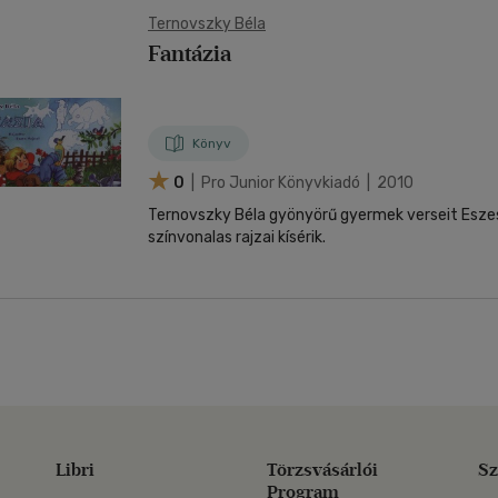
Ternovszky Béla
Fantázia
Könyv
0
| Pro Junior Könyvkiadó | 2010
Ternovszky Béla gyönyörű gyermek verseit Eszes
színvonalas rajzai kísérik.
Libri
Törzsvásárlói
Sz
Program