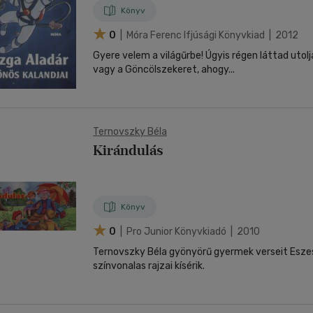
Könyv
0
| Móra Ferenc Ifjúsági Könyvkiad | 2012
Gyere velem a világűrbe! Úgyis régen láttad utoljára a Nagy Medvét
vagy a Göncölszekeret, ahogy...
Ternovszky Béla
Kirándulás
Könyv
0
| Pro Junior Könyvkiadó | 2010
Ternovszky Béla gyönyörű gyermek verseit Eszes
színvonalas rajzai kísérik.