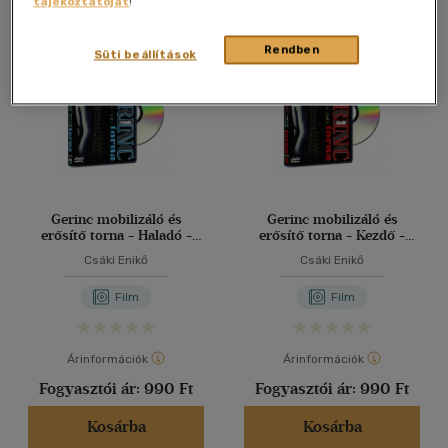
tájékoztatóját
!
Összesen
2
db
40 db / oldal
Rendben
Süti beállítások
Alkalmaz
Gerinc mobilizáló és
Gerinc mobilizáló és
erősítő torna - Haladó -
erősítő torna - Kezdő -
DVD
DVD
Csáki Enikő
Csáki Enikő
Film
Film
Árinformációk
Árinformációk
Fogyasztói ár:
990 Ft
Fogyasztói ár:
990 Ft
Kosárba
Kosárba