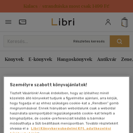
Kulacs / strandtáska most csak 1499 Ft!
Rendezés
Törzsvásárlói Kártya adatai
Rendezés
Kiadás éve szerint csökkenő
Részletes keresés
Kiadás éve szerint növekvő
Ár szerint csökkenő
Könyvek
E-könyvek
Hangoskönyvek
Antikvár
Zene,
Ár szerint növekvő
Csáki Enikő
Eladott darabszám szerint csökkenő
Személyre szabott könyvajánlatok!
Eladott darabszám szerint növekvő
Tisztelt Vásárlónk! Annak érdekében, hogy az ízléséhez minél
Cím szerint A-Z
közelebb álló könyveket tudjunk a figyelmébe ajánlani, arra kérjük,
Művei
hogy fogadja el az ehhez szükséges cookie-kat a „Rendben” gomb
Szerző szerint A-Z
megnyomásával. Ennek hiányában weboldalunk csak a weboldal
használata szempontjából legszükségesebb cookie-kat telepíti a
Szűrés
Rendezés
böngészőjébe, de cookie-preferenciáit később is bármikor
Megjelenítés
módosíthatja a Süti beállítások menüpontban. További részletekért
olvassa el a
Libri Könyvkereskedelmi Kft. adatkezelési
20 db / oldal