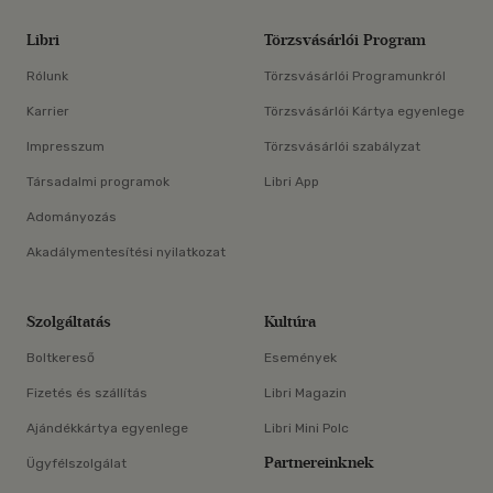
Libri
Törzsvásárlói Program
Rólunk
Törzsvásárlói Programunkról
Karrier
Törzsvásárlói Kártya egyenlege
Impresszum
Törzsvásárlói szabályzat
Társadalmi programok
Libri App
Adományozás
Akadálymentesítési nyilatkozat
Szolgáltatás
Kultúra
Boltkereső
Események
Fizetés és szállítás
Libri Magazin
Ajándékkártya egyenlege
Libri Mini Polc
Partnereinknek
Ügyfélszolgálat