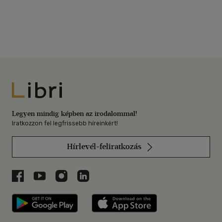
Libri
Legyen mindig képben az irodalommal!
Iratkozzon fel legfrissebb híreinkért!
Hírlevél-feliratkozás
Libri a Facebookon
Libri a Youtube-on
Libri az Instagramon
Libri a LinkedInen
Libri applikáció Szerezd meg: Google P
Libri applikáció 