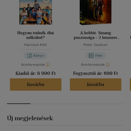
Hogyan tudnék élni
A hobbit: Smaug
nélküled?
pusztasága - 2 lemezes
változat - DVD
Harnisch Kitti
Peter Jackson
Könyv
Film
Árinformációk
Árinformációk
Kiadói ár:
8 990 Ft
Fogyasztói ár:
699 Ft
Kosárba
Kosárba
Új megjelenések