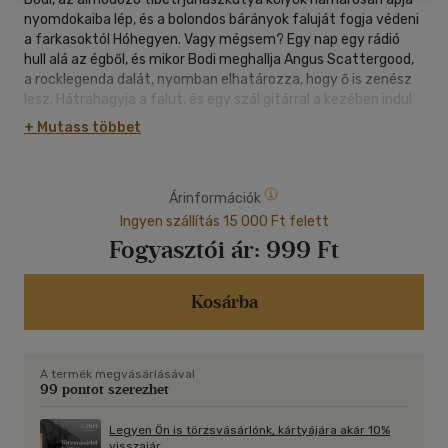
nyomdokaiba lép, és a bolondos bárányok faluját fogja védeni
a farkasoktól Hóhegyen. Vagy mégsem? Egy nap egy rádió
hull alá az égből, és mikor Bodi meghallja Angus Scattergood,
a rocklegenda dalát, nyomban elhatározza, hogy ő is zenész
lesz. Hátrahagyja a falut, és egy szál gitárral a kezében indul
el a nagyvárosba, hogy új szenvedélyének hódolhasson. Ott
+ Mutass többet
azonban a juhászkutyák ősi ellenségei, a farkasok leselkednek
rá, akik szentül hiszik, hogy a kölyök segítségével a hóhegyi
ízletes bárányok közelébe férkőzhetnek. Bodira hárul a
Árinformációk
feladat, hogy megmentse családját és barátait a rájuk
leselkedő veszélytől, de közben ne kelljen feladnia élete
Ingyen szállítás 15 000 Ft felett
álmát: a zenélést.
Fogyasztói ár:
999 Ft
6 éven aluliak számára nem ajánlott - NFT/24125/2017
Kosárba
A termék megvásárlásával
99 pontot szerezhet
Legyen Ön is törzsvásárlónk, kártyájára akár 10%
visszajár.