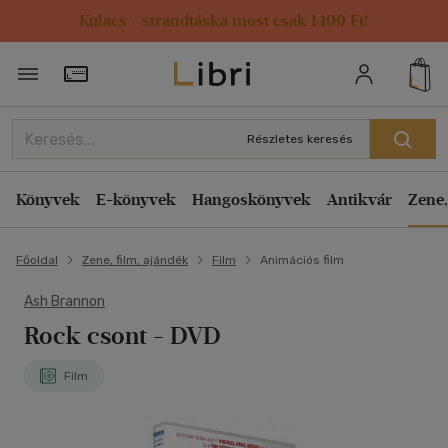
Kulacs / strandtáska most csak 1499 Ft!
Törzsvásárlói Kártya adatai
Részletes keresés
Könyvek
E-könyvek
Hangoskönyvek
Antikvár
Zene,
Főoldal
Zene, film, ajándék
Film
Animációs film
Ash Brannon
Rock csont - DVD
Film