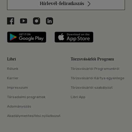
Hírlevél-feliratkozás
Libri a Facebookon
Libri a Youtube-on
Libri az Instagramon
Libri a LinkedInen
Libri applikáció Szerezd meg: Google P
Libri applikáció 
Libri
Törzsvásárlói Program
Rólunk
Törzsvásárlói Programunkról
Karrier
Törzsvásárlói Kártya egyenlege
Impresszum
Törzsvásárlói szabályzat
Társadalmi programok
Libri App
Adományozás
Akadálymentesítési nyilatkozat