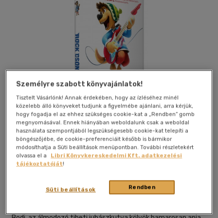
Személyre szabott könyvajánlatok!
Tisztelt Vásárlónk! Annak érdekében, hogy az ízléséhez minél
közelebb álló könyveket tudjunk a figyelmébe ajánlani, arra kérjük,
hogy fogadja el az ehhez szükséges cookie-kat a „Rendben” gomb
megnyomásával. Ennek hiányában weboldalunk csak a weboldal
használata szempontjából legszükségesebb cookie-kat telepíti a
böngészőjébe, de cookie-preferenciáit később is bármikor
módosíthatja a Süti beállítások menüpontban. További részletekért
Kívánságlistához adom
Megosztom
olvassa el a
Libri Könyvkereskedelmi Kft. adatkezelési
tájékoztatóját
!
Gamma Home Entertainment Kft.
|
2017
|
magyar nyelvű
Rendben
Süti beállítások
|
tok
|
86 perc
Bodi, az álmodozó tibeti juhászkutya kölyök hamarosan apja