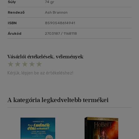
Súly
74 gr
Rendező
Ash Brannon
ISBN
8590548614941
Árukód
2703187 / 1168118
Vásárlói értékelések, vélemények
Kérjük, lépjen be az értékeléshez!
A kategória legkedveltebb termékei