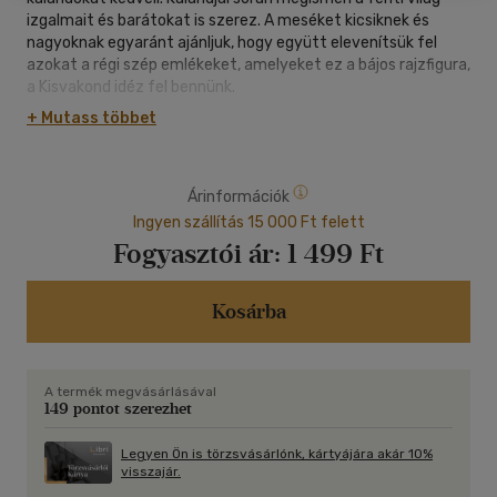
izgalmait és barátokat is szerez. A meséket kicsiknek és
nagyoknak egyaránt ajánljuk, hogy együtt elevenítsük fel
azokat a régi szép emlékeket, amelyeket ez a bájos rajzfigura,
a Kisvakond idéz fel bennünk.
+ Mutass többet
Kisvakond és a kiskacsa
Kisvakond és a születésnapi zsúr
Kisvakond és a robot
Árinformációk
Kisvakond és a hétvége
Kisvakond és a barátság
Ingyen szállítás 15 000 Ft felett
Kisvakond és a szén
Fogyasztói ár:
1 499 Ft
Kisvakond és a hóember
Kisvakond és a születés
Kisvakond és a gombák
Kosárba
Korhatár nélkül megtekinthető. NFT-1161-22/2013-NFT-1161-
30/2013
A termék megvásárlásával
149 pontot szerezhet
Legyen Ön is törzsvásárlónk, kártyájára akár 10%
visszajár.