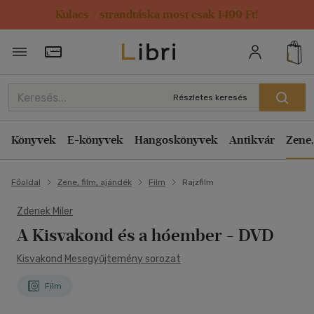
Kulacs / strandtáska most csak 1499 Ft!
Törzsvásárlói Kártya adatai
Részletes keresés
Könyvek
E-könyvek
Hangoskönyvek
Antikvár
Zene,
Főoldal
Zene, film, ajándék
Film
Rajzfilm
Zdenek Miler
A Kisvakond és a hóember - DVD
Kisvakond Mesegyűjtemény sorozat
Film