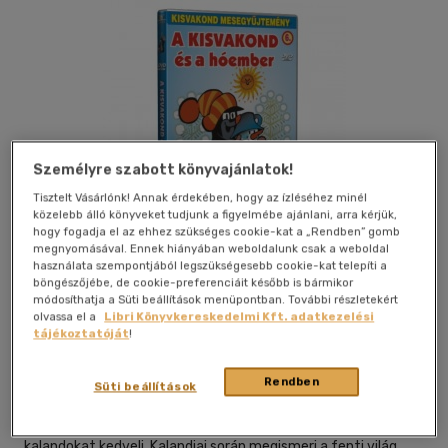
Személyre szabott könyvajánlatok!
Tisztelt Vásárlónk! Annak érdekében, hogy az ízléséhez minél
közelebb álló könyveket tudjunk a figyelmébe ajánlani, arra kérjük,
hogy fogadja el az ehhez szükséges cookie-kat a „Rendben” gomb
megnyomásával. Ennek hiányában weboldalunk csak a weboldal
használata szempontjából legszükségesebb cookie-kat telepíti a
böngészőjébe, de cookie-preferenciáit később is bármikor
módosíthatja a Süti beállítások menüpontban. További részletekért
Kívánságlistához adom
Megosztom
olvassa el a
Libri Könyvkereskedelmi Kft. adatkezelési
tájékoztatóját
!
Mirax
|
2006
|
magyar nyelvű
|
tok
|
64 perc
Rendben
Süti beállítások
Sorozatunk hőse a kis vakond, aki nemcsak a föld alatti
kalandokat kedveli. Kalandjai során megismeri a fenti világ