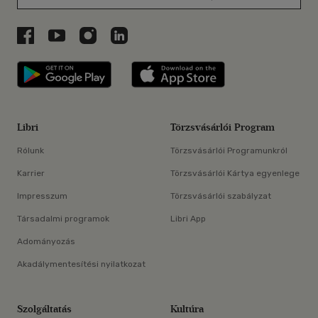
Libri a Facebookon
Libri a Youtube-on
Libri az Instagramon
Libri a LinkedInen
Libri applikáció Szerezd meg: Google P
Libri applikáció 
Libri
Törzsvásárlói Program
Rólunk
Törzsvásárlói Programunkról
Karrier
Törzsvásárlói Kártya egyenlege
Impresszum
Törzsvásárlói szabályzat
Társadalmi programok
Libri App
Adományozás
Akadálymentesítési nyilatkozat
Szolgáltatás
Kultúra