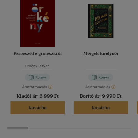
Párbeszéd a groteszkről
Mérgek királynői
Örkény István
Könyv
Könyv
Árinformációk
Árinformációk
Kiadói ár:
6 999 Ft
Borító ár:
9 990 Ft
Kosárba
Kosárba