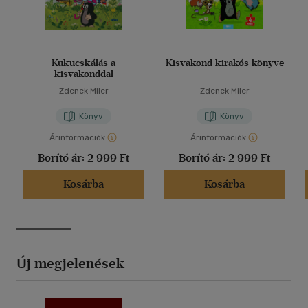
Kukucskálás a
Kisvakond kirakós könyve
kisvakonddal
Zdenek Miler
Zdenek Miler
Könyv
Könyv
Árinformációk
Árinformációk
Borító ár:
2 999 Ft
Borító ár:
2 999 Ft
Kosárba
Kosárba
Új megjelenések