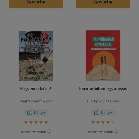
Kosárba
Kosárba
Fegyencedzés 2.
Harmóniában egymással
Paul "Coach" Wade
L. Stipkovits Erika
Könyv
Könyv
Árinformációk
Árinformációk