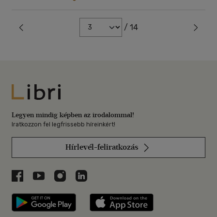
/ 14
Libri
Legyen mindig képben az irodalommal!
Iratkozzon fel legfrissebb híreinkért!
Hírlevél-feliratkozás
Libri a Facebookon
Libri a Youtube-on
Libri az Instagramon
Libri a LinkedInen
Libri applikáció Szerezd meg: Google P
Libri applikáció 