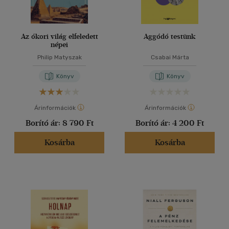
Az ókori világ elfeledett
Aggódó testünk
népei
Philip Matyszak
Csabai Márta
Könyv
Könyv
Árinformációk
Árinformációk
Borító ár:
8 790 Ft
Borító ár:
4 200 Ft
Kosárba
Kosárba