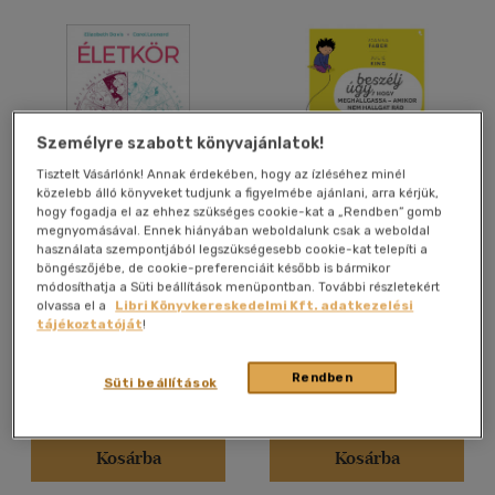
Személyre szabott könyvajánlatok!
Tisztelt Vásárlónk! Annak érdekében, hogy az ízléséhez minél
közelebb álló könyveket tudjunk a figyelmébe ajánlani, arra kérjük,
hogy fogadja el az ehhez szükséges cookie-kat a „Rendben” gomb
Életkör
Beszélj úgy, hogy
megnyomásával. Ennek hiányában weboldalunk csak a weboldal
meghallgassa - amikor
használata szempontjából legszükségesebb cookie-kat telepíti a
nem hallgat rád
böngészőjébe, de cookie-preferenciáit később is bármikor
Elizabeth Davis
-
Carol
Joanna Faber
-
Julie King
módosíthatja a Süti beállítások menüpontban. További részletekért
Leonard
olvassa el a
Libri Könyvkereskedelmi Kft. adatkezelési
Könyv
Könyv
tájékoztatóját
!
Rendben
Süti beállítások
Árinformációk
Árinformációk
Borító ár:
4 999 Ft
Borító ár:
5 499 Ft
Kosárba
Kosárba