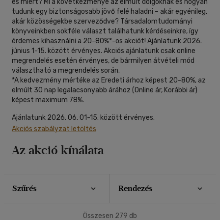
(2)
és miért? Mi a következménye az elmúlt dolgoknak és hogyan
tudunk egy biztonságosabb jövő felé haladni – akár egyénileg,
mind
(3)
40 db / oldal
akár közösségekbe szerveződve? Társadalomtudományi
Felnőtt
(273)
könyveinkben sokféle választ találhatunk kérdéseinkre, így
érdemes kihasználni a 20-80%*-os akciót! Ajánlatunk 2026.
június 1-15. között érvényes. Akciós ajánlatunk csak online
Alkalmaz
Nyelv szerint
megrendelés esetén érvényes, de bármilyen átvételi mód
választható a megrendelés során.
Magyar
(274)
*A kedvezmény mértéke az Eredeti árhoz képest 20-80%, az
elmúlt 30 nap legalacsonyabb árához (Online ár, Korábbi ár)
Angol
(3)
képest maximum 78%.
Francia
(1)
Ajánlatunk 2026. 06. 01-15. között érvényes.
Magyar - latin
(1)
Akciós szabályzat letöltés
Az akció kínálata
Alkalmaz
Szűrés
Rendezés
Összesen
279
db