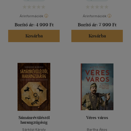
Árinformációk
Árinformációk
Borító ár:
4 999 Ft
Borító ár:
7 999 Ft
Kosárba
Kosárba
Sámánrévüléstől
Véres város
harangzúgásig
Sárközi Károly
Bartha Ákos