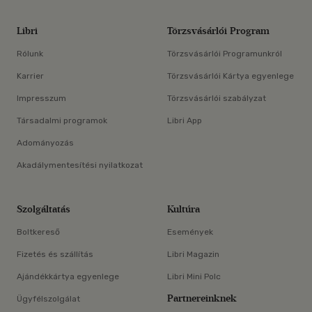
Libri
Törzsvásárlói Program
Rólunk
Törzsvásárlói Programunkról
Karrier
Törzsvásárlói Kártya egyenlege
Impresszum
Törzsvásárlói szabályzat
Társadalmi programok
Libri App
Adományozás
Akadálymentesítési nyilatkozat
Szolgáltatás
Kultúra
Boltkereső
Események
Fizetés és szállítás
Libri Magazin
Ajándékkártya egyenlege
Libri Mini Polc
Partnereinknek
Ügyfélszolgálat