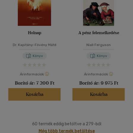
Holnap
A pénz felemelkedése
Dr. Kapitány-Fövény Máté
Niall Ferguson
Könyv
Könyv
Árinformációk
Árinformációk
Borító ár:
7 200 Ft
Borító ár:
9 975 Ft
Kosárba
Kosárba
60 termék eddig betöltve a 279-ből
Még több termék betöltése