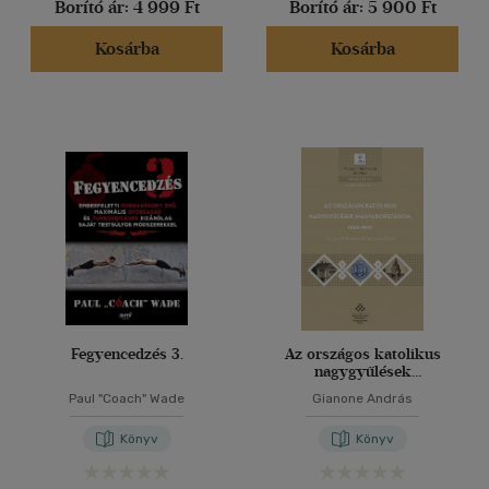
Borító ár:
4 999 Ft
Borító ár:
5 900 Ft
Kosárba
Kosárba
Fegyencedzés 3.
Az országos katolikus
nagygyűlések
Magyarországon, 1933-
Paul "Coach" Wade
Gianone András
1947
Könyv
Könyv