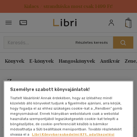
Kulacs / strandtáska most csak 1499 Ft!
Rendezés
Törzsvásárlói Kártya adatai
Rendezés
Kiadás éve szerint csökkenő
Részletes keresés
Kiadás éve szerint növekvő
Ár szerint csökkenő
Könyvek
E-könyvek
Hangoskönyvek
Antikvár
Zene,
Ár szerint növekvő
Zane
Eladott darabszám szerint csökkenő
Személyre szabott könyvajánlatok!
Eladott darabszám szerint növekvő
Tisztelt Vásárlónk! Annak érdekében, hogy az ízléséhez minél
Cím szerint A-Z
közelebb álló könyveket tudjunk a figyelmébe ajánlani, arra kérjük,
Művei
hogy fogadja el az ehhez szükséges cookie-kat a „Rendben” gomb
Szerző szerint A-Z
megnyomásával. Ennek hiányában weboldalunk csak a weboldal
használata szempontjából legszükségesebb cookie-kat telepíti a
Olvasói vélemények
böngészőjébe, de cookie-preferenciáit később is bármikor
Megjelenítés
módosíthatja a Süti beállítások menüpontban. További részletekért
olvassa el a
Libri Könyvkereskedelmi Kft. adatkezelési
Szűrés
Rendezés
20 db / oldal