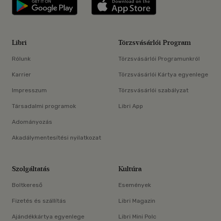
Libri applikáció Szerezd meg: Google P
Libri applikáció 
Libri
Törzsvásárlói Program
Rólunk
Törzsvásárlói Programunkról
Karrier
Törzsvásárlói Kártya egyenlege
Impresszum
Törzsvásárlói szabályzat
Társadalmi programok
Libri App
Adományozás
Akadálymentesítési nyilatkozat
Szolgáltatás
Kultúra
Boltkereső
Események
Fizetés és szállítás
Libri Magazin
Ajándékkártya egyenlege
Libri Mini Polc