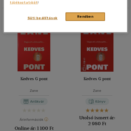
tájékoztatóját
!
40 db / oldal
Összesen
2
db
Rendben
Süti beállítások
Alkalmaz
Kedves G pont
Kedves G pont
Zane
Zane
Antikvár
Könyv
Utolsó ismert ár:
Árinformációk
2 980 Ft
Online ár:
1 100 Ft