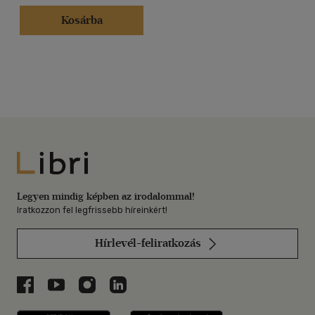
Kosárba
Libri
Legyen mindig képben az irodalommal!
Iratkozzon fel legfrissebb híreinkért!
Hírlevél-feliratkozás
Libri a Facebookon
Libri a Youtube-on
Libri az Instagramon
Libri a LinkedInen