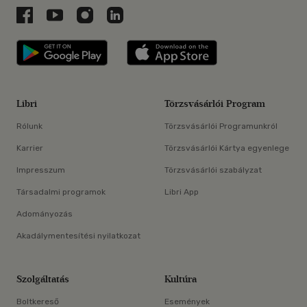
Libri a Facebookon
Libri a Youtube-on
Libri az Instagramon
Libri a LinkedInen
Libri applikáció Szerezd meg: Google P
Libri applikáció 
Libri
Törzsvásárlói Program
Rólunk
Törzsvásárlói Programunkról
Karrier
Törzsvásárlói Kártya egyenlege
Impresszum
Törzsvásárlói szabályzat
Társadalmi programok
Libri App
Adományozás
Akadálymentesítési nyilatkozat
Szolgáltatás
Kultúra
Boltkereső
Események