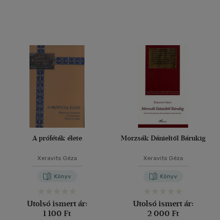
A próféták élete
Morzsák Dánieltől Bárukig
Xeravits Géza
Xeravits Géza
Könyv
Könyv
Utolsó ismert ár:
Utolsó ismert ár:
1 100 Ft
2 000 Ft