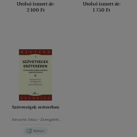
Utolsó ismert ár:
Utolsó ismert ár:
2 100 Ft
1 750 Ft
Szövetségek erőterében
Xeravits Géza
-
Zsengellér
József
Könyv