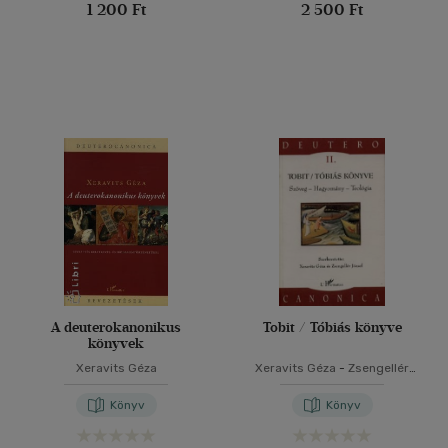
1 200 Ft
2 500 Ft
A deuterokanonikus
Tobit / Tóbiás könyve
könyvek
Xeravits Géza
Xeravits Géza
-
Zsengellér
József
Könyv
Könyv