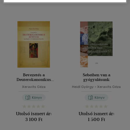
Bevezetés a
Sebeiben van a
Deuterokanonikus
gyógyulásunk
könyvek keletkezés- és
Xeravits Géza
Heidl György
-
Xeravits Géza
irodalomtörténetébe
Könyv
Könyv
Utolsó ismert ár:
Utolsó ismert ár:
3 100 Ft
1 500 Ft