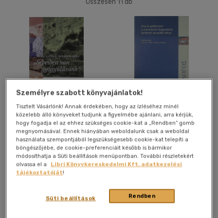
Összesen
11
db
40 db / oldal
Alkalmaz
Személyre szabott könyvajánlatok!
Sebeiben van a
Vita és párbeszéd: a
Tisztelt Vásárlónk! Annak érdekében, hogy az ízléséhez minél
gyógyulásunk
monoteista hagyomány
közelebb álló könyveket tudjunk a figyelmébe ajánlani, arra kérjük,
történeti perspektívában
hogy fogadja el az ehhez szükséges cookie-kat a „Rendben” gomb
Heidl György
-
Xeravits Géza
Losonczi Péter
-
Xeravits
megnyomásával. Ennek hiányában weboldalunk csak a weboldal
Géza
használata szempontjából legszükségesebb cookie-kat telepíti a
Antikvár
Antikvár
böngészőjébe, de cookie-preferenciáit később is bármikor
módosíthatja a Süti beállítások menüpontban. További részletekért
olvassa el a
Libri Könyvkereskedelmi Kft. adatkezelési
tájékoztatóját
!
Árinformációk
Árinformációk
Online ár:
2 000 Ft
Online ár:
4 300 Ft
Rendben
Süti beállítások
Kosárba
Kosárba