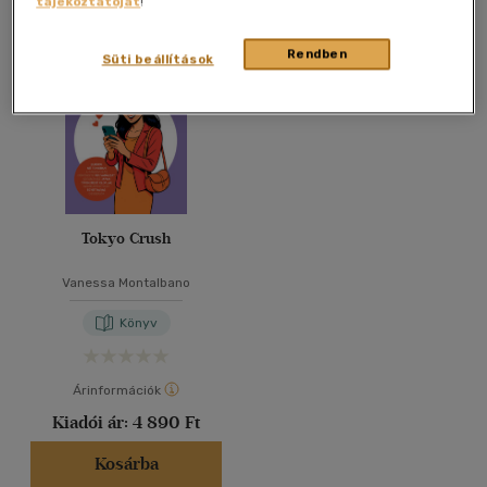
tájékoztatóját
!
Összesen
1
db
40 db / oldal
Rendben
Süti beállítások
Alkalmaz
Tokyo Crush
Vanessa Montalbano
Könyv
Árinformációk
Kiadói ár:
4 890 Ft
Kosárba