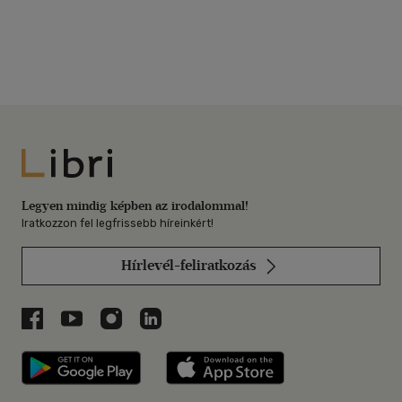
Libri
Legyen mindig képben az irodalommal!
Iratkozzon fel legfrissebb híreinkért!
Hírlevél-feliratkozás
Libri a Facebookon
Libri a Youtube-on
Libri az Instagramon
Libri a LinkedInen
Libri applikáció Szerezd meg: Google P
Libri applikáció 