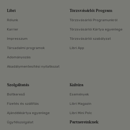
Libri
Törzsvásárlói Program
Rólunk
Törzsvásárlói Programunkról
Karrier
Törzsvásárlói Kártya egyenlege
Impresszum
Törzsvásárlói szabályzat
Társadalmi programok
Libri App
Adományozás
Akadálymentesítési nyilatkozat
Szolgáltatás
Kultúra
Boltkereső
Események
Fizetés és szállítás
Libri Magazin
Ajándékkártya egyenlege
Libri Mini Polc
Partnereinknek
Ügyfélszolgálat