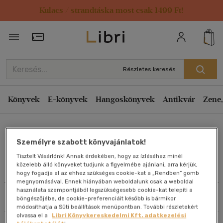
Kulacs / strandtáska most csak 1499 Ft!
Rendezés
Törzsvásárlói Kártya adatai
Rendezés
Kiadás éve szerint csökkenő
Részletes keresés
Kiadás éve szerint növekvő
Ár szerint csökkenő
Könyvek
E-könyvek
Hangoskönyvek
Antikvár
Zene,
Ár szerint növekvő
Vanessa Montalbano
Eladott darabszám szerint csökkenő
Személyre szabott könyvajánlatok!
Eladott darabszám szerint növekvő
Tisztelt Vásárlónk! Annak érdekében, hogy az ízléséhez minél
Cím szerint A-Z
közelebb álló könyveket tudjunk a figyelmébe ajánlani, arra kérjük,
Művei
hogy fogadja el az ehhez szükséges cookie-kat a „Rendben” gomb
Szerző szerint A-Z
megnyomásával. Ennek hiányában weboldalunk csak a weboldal
használata szempontjából legszükségesebb cookie-kat telepíti a
Szűrés
Rendezés
böngészőjébe, de cookie-preferenciáit később is bármikor
Megjelenítés
módosíthatja a Süti beállítások menüpontban. További részletekért
olvassa el a
Libri Könyvkereskedelmi Kft. adatkezelési
20 db / oldal