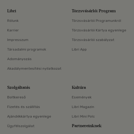
Libri
Törzsvásárlói Program
Rólunk
Törzsvásárlói Programunkról
Karrier
Törzsvásárlói Kártya egyenlege
Impresszum
Törzsvásárlói szabályzat
Társadalmi programok
Libri App
Adományozás
Akadálymentesítési nyilatkozat
Szolgáltatás
Kultúra
Boltkereső
Események
Fizetés és szállítás
Libri Magazin
Ajándékkártya egyenlege
Libri Mini Polc
Partnereinknek
Ügyfélszolgálat