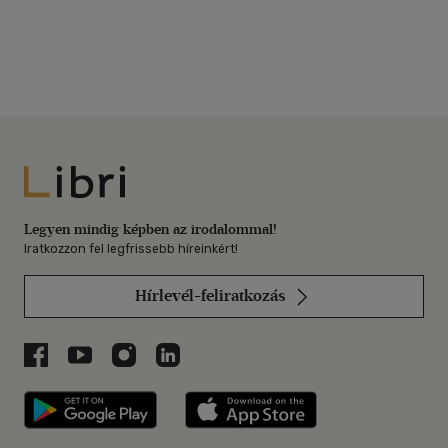
Libri
Legyen mindig képben az irodalommal!
Iratkozzon fel legfrissebb híreinkért!
Hírlevél-feliratkozás
Libri a Facebookon
Libri a Youtube-on
Libri az Instagramon
Libri a LinkedInen
Libri applikáció Szerezd meg: Google P
Libri applikáció 