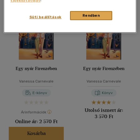
tájékoztatóját
!
Összesen
2
db
40 db / oldal
Rendben
Süti beállítások
Alkalmaz
Egy nyár Firenzében
Egy nyár Firenzében
Vanessa Carnevale
Vanessa Carnevale
E-könyv
Könyv
Utolsó ismert ár:
Árinformációk
3 570 Ft
Online ár:
2 570 Ft
Kosárba