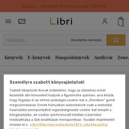
Kulacs / strandtáska most csak 1499 Ft!
Rendezés
Törzsvásárlói Kártya adatai
Rendezés
Kiadás éve szerint csökkenő
Részletes keresés
Kiadás éve szerint növekvő
Ár szerint csökkenő
Könyvek
E-könyvek
Hangoskönyvek
Antikvár
Zene,
Ár szerint növekvő
Vanessa Carnevale
Eladott darabszám szerint csökkenő
Személyre szabott könyvajánlatok!
Eladott darabszám szerint növekvő
Tisztelt Vásárlónk! Annak érdekében, hogy az ízléséhez minél
Cím szerint A-Z
közelebb álló könyveket tudjunk a figyelmébe ajánlani, arra kérjük,
Művei
hogy fogadja el az ehhez szükséges cookie-kat a „Rendben” gomb
Szerző szerint A-Z
megnyomásával. Ennek hiányában weboldalunk csak a weboldal
használata szempontjából legszükségesebb cookie-kat telepíti a
Szűrés
Rendezés
böngészőjébe, de cookie-preferenciáit később is bármikor
Megjelenítés
módosíthatja a Süti beállítások menüpontban. További részletekért
olvassa el a
Libri Könyvkereskedelmi Kft. adatkezelési
20 db / oldal