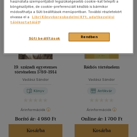
Összesen
4
db
használata szempontjából legszükségesebb cookie-kat telepíti a
böngészőjébe, de cookie-preferenciáit később is bármikor
40 db / oldal
módosíthatja a Süti beállítások menüpontban. További részletekért
olvassa el a
Libri Könyvkereskedelmi Kft. adatkezelési
tájékoztatóját
!
Alkalmaz
Rendben
Süti beállítások
19. századi egyetemes
Rádiós történelem
történelem 1789-1914
Vadász Sándor
Vadász Sándor
Könyv
Antikvár
Árinformációk
Árinformációk
Borító ár:
4 980 Ft
Online ár:
1 700 Ft
Kosárba
Kosárba