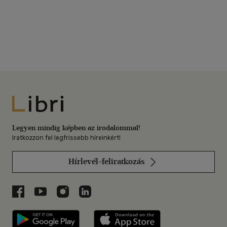
Libri
Legyen mindig képben az irodalommal!
Iratkozzon fel legfrissebb híreinkért!
Hírlevél-feliratkozás
Libri a Facebookon
Libri a Youtube-on
Libri az Instagramon
Libri a LinkedInen
Libri applikáció Szerezd meg: Google P
Libri applikáció 