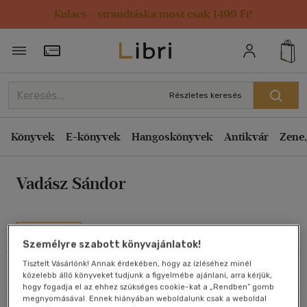
Kulacs / strandtáska most csak 1499 Ft!
Rendezés
Törzsvásárlói Kártya adatai
Rendezés
Kiadás éve szerint csökkenő
Részletes keresés
Kiadás éve szerint növekvő
Ár szerint csökkenő
Könyvek
E-könyvek
Hangoskönyvek
Antikvár
Zene,
Ár szerint növekvő
Vadász Sándor
Eladott darabszám szerint csökkenő
Eladott darabszám szerint növekvő
Cím szerint A-Z
Művei
Személyre szabott könyvajánlatok!
Szerző szerint A-Z
Tisztelt Vásárlónk! Annak érdekében, hogy az ízléséhez minél
Szűrés
Rendezés
közelebb álló könyveket tudjunk a figyelmébe ajánlani, arra kérjük,
Megjelenítés
hogy fogadja el az ehhez szükséges cookie-kat a „Rendben” gomb
megnyomásával. Ennek hiányában weboldalunk csak a weboldal
20 db / oldal