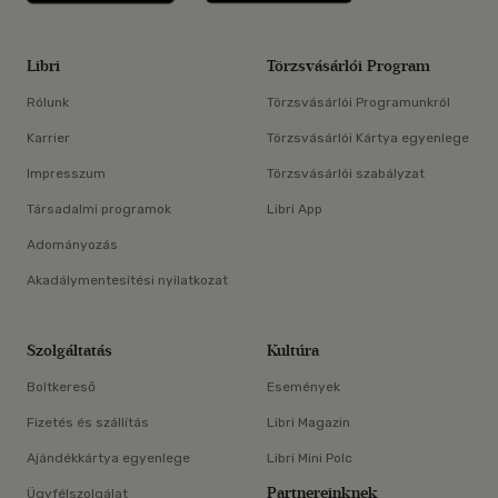
Libri
Törzsvásárlói Program
Rólunk
Törzsvásárlói Programunkról
Karrier
Törzsvásárlói Kártya egyenlege
Impresszum
Törzsvásárlói szabályzat
Társadalmi programok
Libri App
Adományozás
Akadálymentesítési nyilatkozat
Szolgáltatás
Kultúra
Boltkereső
Események
Fizetés és szállítás
Libri Magazin
Ajándékkártya egyenlege
Libri Mini Polc
Partnereinknek
Ügyfélszolgálat