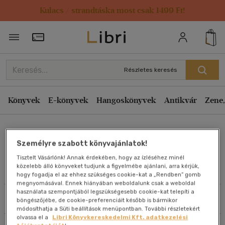
Kulacs / strandtáska most csak 1499 Ft!
Rendezés
Törzsvásárlói Kártya adatai
Rendezés
Kiadás éve szerint csökkenő
Részletes keresés
Kiadás éve szerint növekvő
Ár szerint csökkenő
Könyvek
E-könyvek
Hangoskönyvek
Antikvár
Zene,
Ár szerint növekvő
Troy M. Olson
Eladott darabszám szerint csökkenő
Személyre szabott könyvajánlatok!
Eladott darabszám szerint növekvő
Tisztelt Vásárlónk! Annak érdekében, hogy az ízléséhez minél
Cím szerint A-Z
közelebb álló könyveket tudjunk a figyelmébe ajánlani, arra kérjük,
Művei
hogy fogadja el az ehhez szükséges cookie-kat a „Rendben” gomb
Szerző szerint A-Z
megnyomásával. Ennek hiányában weboldalunk csak a weboldal
használata szempontjából legszükségesebb cookie-kat telepíti a
Szűrés
Rendezés
böngészőjébe, de cookie-preferenciáit később is bármikor
Megjelenítés
módosíthatja a Süti beállítások menüpontban. További részletekért
olvassa el a
Libri Könyvkereskedelmi Kft. adatkezelési
20 db / oldal