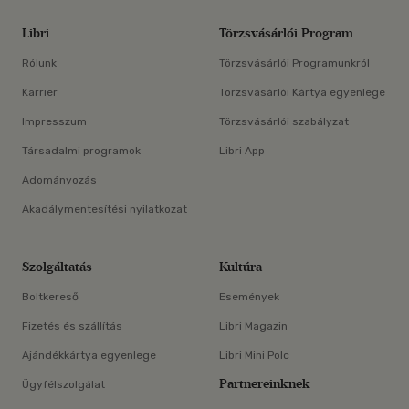
Libri
Törzsvásárlói Program
Rólunk
Törzsvásárlói Programunkról
Karrier
Törzsvásárlói Kártya egyenlege
Impresszum
Törzsvásárlói szabályzat
Társadalmi programok
Libri App
Adományozás
Akadálymentesítési nyilatkozat
Szolgáltatás
Kultúra
Boltkereső
Események
Fizetés és szállítás
Libri Magazin
Ajándékkártya egyenlege
Libri Mini Polc
Partnereinknek
Ügyfélszolgálat