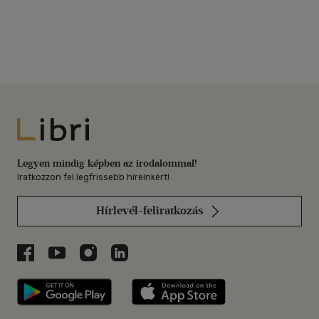
Libri
Legyen mindig képben az irodalommal!
Iratkozzon fel legfrissebb híreinkért!
Hírlevél-feliratkozás
Libri a Facebookon
Libri a Youtube-on
Libri az Instagramon
Libri a LinkedInen
Libri applikáció Szerezd meg: Google P
Libri applikáció 