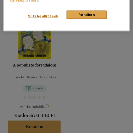
tájékoztatóját
!
Összesen
1
db
40 db / oldal
Rendben
Süti beállítások
Alkalmaz
A populista forradalom
Troy M. Olson
-
Gavin Wax
Könyv
Árinformációk
Kiadói ár:
6 990 Ft
Kosárba