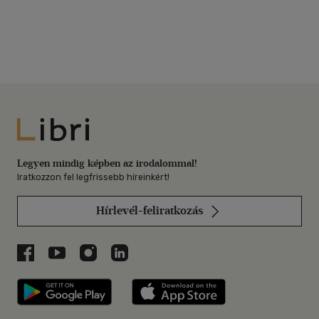
Libri
Legyen mindig képben az irodalommal!
Iratkozzon fel legfrissebb híreinkért!
Hírlevél-feliratkozás
Libri a Facebookon
Libri a Youtube-on
Libri az Instagramon
Libri a LinkedInen
Libri applikáció Szerezd meg: Google P
Libri applikáció 