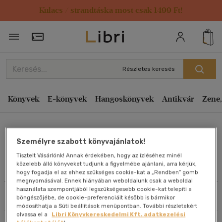
Kulacs / strandtáska most csak 1499 Ft!
Rendezés
Törzsvásárlói Kártya adatai
Rendezés
Kiadás éve szerint csökkenő
Részletes keresés
Kiadás éve szerint növekvő
Ár szerint csökkenő
Könyvek
E-könyvek
Hangoskönyvek
Antikvár
Zene,
Ár szerint növekvő
Tótik Róbert
Eladott darabszám szerint csökkenő
Személyre szabott könyvajánlatok!
Eladott darabszám szerint növekvő
Tisztelt Vásárlónk! Annak érdekében, hogy az ízléséhez minél
Cím szerint A-Z
közelebb álló könyveket tudjunk a figyelmébe ajánlani, arra kérjük,
Művei
hogy fogadja el az ehhez szükséges cookie-kat a „Rendben” gomb
Szerző szerint A-Z
megnyomásával. Ennek hiányában weboldalunk csak a weboldal
használata szempontjából legszükségesebb cookie-kat telepíti a
Szűrés
Rendezés
böngészőjébe, de cookie-preferenciáit később is bármikor
Megjelenítés
módosíthatja a Süti beállítások menüpontban. További részletekért
olvassa el a
Libri Könyvkereskedelmi Kft. adatkezelési
20 db / oldal