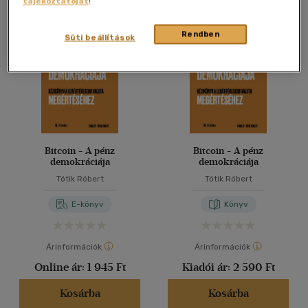
tájékoztatóját
!
Összesen
2
db
40 db / oldal
Rendben
Süti beállítások
Alkalmaz
Bitcoin - A pénz
Bitcoin - A pénz
demokráciája
demokráciája
Tótik Róbert
Tótik Róbert
E-könyv
Könyv
Árinformációk
Árinformációk
Online ár:
1 945 Ft
Kiadói ár:
2 590 Ft
Kosárba
Kosárba