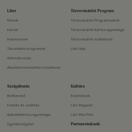
Libri
Törzsvásárlói Program
Rólunk
Törzsvásárlói Programunkról
Karrier
Törzsvásárlói Kártya egyenlege
Impresszum
Törzsvásárlói szabályzat
Társadalmi programok
Libri App
Adományozás
Akadálymentesítési nyilatkozat
Szolgáltatás
Kultúra
Boltkereső
Események
Fizetés és szállítás
Libri Magazin
Ajándékkártya egyenlege
Libri Mini Polc
Partnereinknek
Ügyfélszolgálat