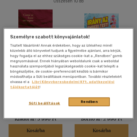
Összesen
10
db
40 db / oldal
Alkalmaz
Személyre szabott könyvajánlatok!
Tisztelt Vásárlónk! Annak érdekében, hogy az ízléséhez minél
közelebb álló könyveket tudjunk a figyelmébe ajánlani, arra kérjük,
hogy fogadja el az ehhez szükséges cookie-kat a „Rendben” gomb
megnyomásával. Ennek hiányában weboldalunk csak a weboldal
használata szempontjából legszükségesebb cookie-kat telepíti a
Come se fosse un sogno /
Irány az emberi test!
böngészőjébe, de cookie-preferenciáit később is bármikor
Mintha csak álom volna
módosíthatja a Süti beállítások menüpontban. További részletekért
Roberto Ruspanti
Paula Dreve
olvassa el a
Libri Könyvkereskedelmi Kft. adatkezelési
tájékoztatóját
!
Könyv
Könyv
Rendben
Süti beállítások
Árinformációk
Árinformációk
Kiadói ár:
3 990 Ft
Borító ár:
2 990 Ft
Kosárba
Kosárba