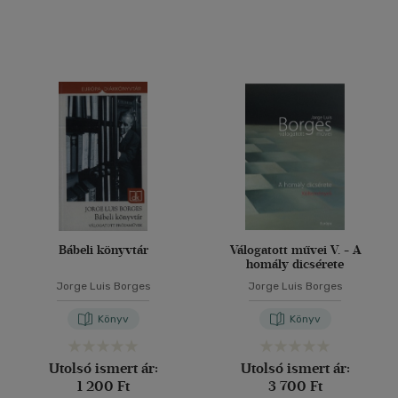
Bábeli könyvtár
Válogatott művei V. - A
homály dicsérete
Jorge Luis Borges
Jorge Luis Borges
Könyv
Könyv
Utolsó ismert ár:
Utolsó ismert ár:
1 200 Ft
3 700 Ft