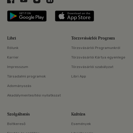
Libri applikáció Szerezd meg: Google P
Libri applikáció 
Libri
Törzsvásárlói Program
Rólunk
Törzsvásárlói Programunkról
Karrier
Törzsvásárlói Kártya egyenlege
Impresszum
Törzsvásárlói szabályzat
Társadalmi programok
Libri App
Adományozás
Akadálymentesítési nyilatkozat
Szolgáltatás
Kultúra
Boltkereső
Események