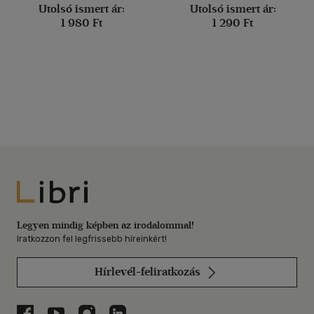
Utolsó ismert ár:
Utolsó ismert ár:
1 980 Ft
1 290 Ft
Libri
Legyen mindig képben az irodalommal!
Iratkozzon fel legfrissebb híreinkért!
Hírlevél-feliratkozás
Libri a Facebookon
Libri a Youtube-on
Libri az Instagramon
Libri a LinkedInen