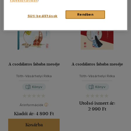
tájékoztatóját
!
Összesen
2
db
40 db / oldal
Rendben
Süti beállítások
Alkalmaz
A csodálatos fababa meséje
A csodálatos fababa meséje
Tóth-Vásárhelyi Réka
Tóth-Vásárhelyi Réka
Könyv
Könyv
Utolsó ismert ár:
Árinformációk
2 990 Ft
Kiadói ár:
4 890 Ft
Kosárba