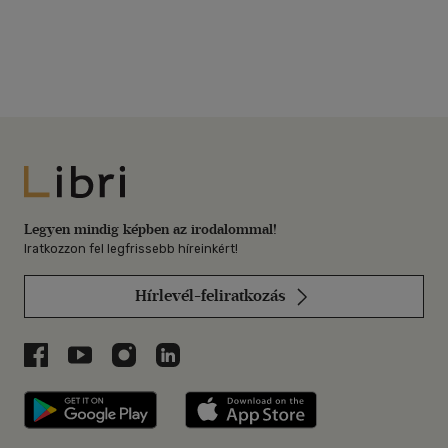
Libri
Legyen mindig képben az irodalommal!
Iratkozzon fel legfrissebb híreinkért!
Hírlevél-feliratkozás
Libri a Facebookon
Libri a Youtube-on
Libri az Instagramon
Libri a LinkedInen
Libri applikáció Szerezd meg: Google P
Libri applikáció 