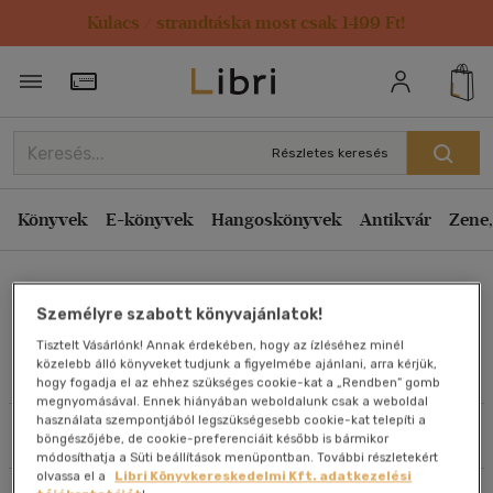
Kulacs / strandtáska most csak 1499 Ft!
Rendezés
Törzsvásárlói Kártya adatai
Rendezés
Kiadás éve szerint csökkenő
Részletes keresés
Kiadás éve szerint növekvő
Ár szerint csökkenő
Könyvek
E-könyvek
Hangoskönyvek
Antikvár
Zene,
Ár szerint növekvő
Tóth-Vásárhelyi Réka
Eladott darabszám szerint csökkenő
Személyre szabott könyvajánlatok!
Eladott darabszám szerint növekvő
Tisztelt Vásárlónk! Annak érdekében, hogy az ízléséhez minél
Cím szerint A-Z
közelebb álló könyveket tudjunk a figyelmébe ajánlani, arra kérjük,
Művei
hogy fogadja el az ehhez szükséges cookie-kat a „Rendben” gomb
Szerző szerint A-Z
megnyomásával. Ennek hiányában weboldalunk csak a weboldal
használata szempontjából legszükségesebb cookie-kat telepíti a
Szűrés
Rendezés
böngészőjébe, de cookie-preferenciáit később is bármikor
Megjelenítés
módosíthatja a Süti beállítások menüpontban. További részletekért
olvassa el a
Libri Könyvkereskedelmi Kft. adatkezelési
20 db / oldal