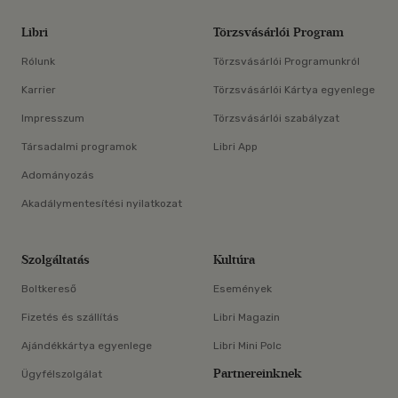
Libri
Törzsvásárlói Program
Rólunk
Törzsvásárlói Programunkról
Karrier
Törzsvásárlói Kártya egyenlege
Impresszum
Törzsvásárlói szabályzat
Társadalmi programok
Libri App
Adományozás
Akadálymentesítési nyilatkozat
Szolgáltatás
Kultúra
Boltkereső
Események
Fizetés és szállítás
Libri Magazin
Ajándékkártya egyenlege
Libri Mini Polc
Partnereinknek
Ügyfélszolgálat